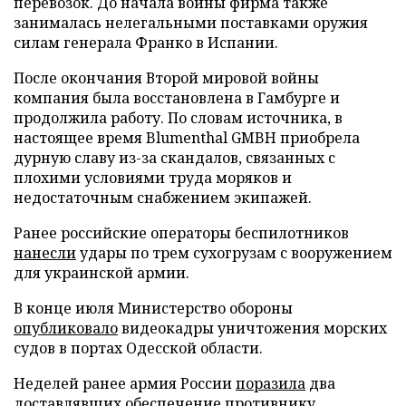
перевозок. До начала войны фирма также
занималась нелегальными поставками оружия
силам генерала Франко в Испании.
После окончания Второй мировой войны
компания была восстановлена в Гамбурге и
продолжила работу. По словам источника, в
настоящее время Blumenthal GMBH приобрела
дурную славу из-за скандалов, связанных с
плохими условиями труда моряков и
недостаточным снабжением экипажей.
Ранее российские операторы беспилотников
нанесли
удары по трем сухогрузам с вооружением
для украинской армии.
В конце июля Министерство обороны
опубликовало
видеокадры уничтожения морских
судов в портах Одесской области.
Неделей ранее армия России
поразила
два
доставлявших обеспечение противнику