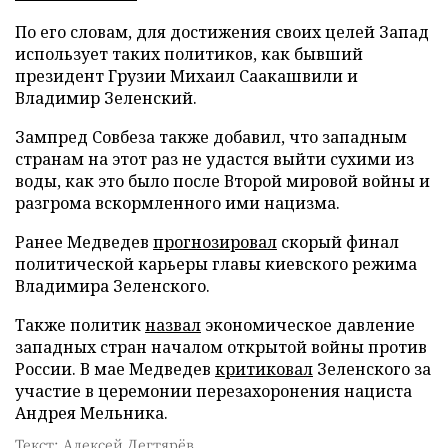
По его словам, для достижения своих целей Запад
использует таких политиков, как бывший
президент Грузии Михаил Саакашвили и
Владимир Зеленский.
Зампред Совбеза также добавил, что западным
странам на этот раз не удастся выйти сухими из
воды, как это было после Второй мировой войны и
разгрома вскормленного ими нацизма.
Ранее Медведев
прогнозировал
скорый финал
политической карьеры главы киевского режима
Владимира Зеленского.
Также политик
назвал
экономическое давление
западных стран началом открытой войны против
России. В мае Медведев
критиковал
Зеленского за
участие в церемонии перезахоронения нациста
Андрея Мельника.
Текст: Алексей Дегтярёв