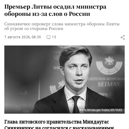
Премьер Литвы осадил министра
обороны из-за слов о России
Синкявичюс опроверг слова министра обороны Ливты
об угрозе со стороны России
7 августа 2026, 08:35
15
Фото: Mindaugas Kulbis/AP/TASS
Глава литовского правительства Миндаугас
Синкявичюс не согласился с высказываниями