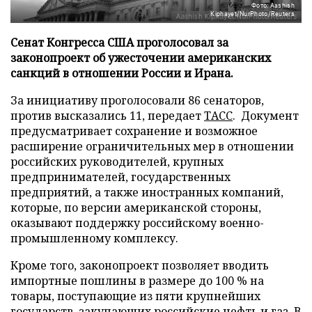
Фото: Aashish
Kiphayet/NurPhoto/Reuters
Сенат Конгресса США проголосовал за
законопроект об ужесточении американских
санкций в отношении России и Ирана.
За инициативу проголосовали 86 сенаторов,
против высказались 11, передает
ТАСС
. Документ
предусматривает сохранение и возможное
расширение ограничительных мер в отношении
российских руководителей, крупных
предпринимателей, государственных
предприятий, а также иностранных компаний,
которые, по версии американской стороны,
оказывают поддержку российскому военно-
промышленному комплексу.
Кроме того, законопроект позволяет вводить
импортные пошлины в размере до 100 % на
товары, поступающие из пяти крупнейших
государств, закупающих российские нефть и газ. В