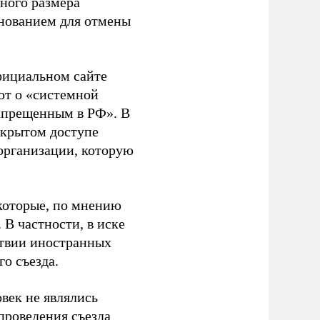
ного размера
основанием для отмены
фициальном сайте
ют о «системной
апрещенным в РФ». В
ткрытом доступе
организации, которую
которые, по мнению
В частности, в иске
тствии иностранных
о съезда.
век не являлись
проведения съезда