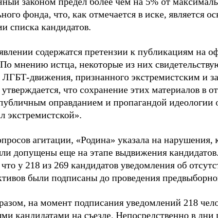
нный законом предел более чем на 5% от максималь
ного фонда, что, как отмечается в иске, является 
ии списка кандидатов.
аявлении содержатся претензии к публикациям на о
 По мнению истца, некоторые из них свидетельству
 ЛГБТ-движения, признанного экстремистским и з
 утверждается, что сохранение этих материалов в о
«публичным оправданием и пропагандой идеологии 
ал экстремистской».
просов агитации, «Родина» указала на нарушения, 
ыли допущены еще на этапе выдвижения кандидатов. 
 что у 218 из 269 кандидатов уведомления об отсу
активов были подписаны до проведения предвыборног
разом, на момент подписания уведомлений 218 чело
ми кандидатами на съезде. Непосредственно в дни 