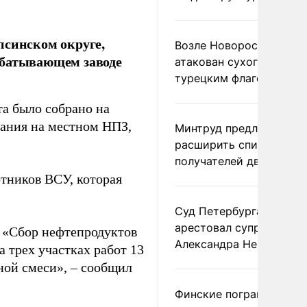
псинском округе,
Возле Новороссийска
абатывающем заводе
атакован сухогруз под
турецким флагом
та было собрано на
рания на местном НПЗ,
Минтруд предложил
расширить список
получателей двух пенс
отников ВСУ, которая
Суд Петербурга заочно
арестовал супругу
. «Сбор нефтепродуктов
Александра Невзорова
а трех участках работ 13
ной смеси», – сообщил
Финские пограничники