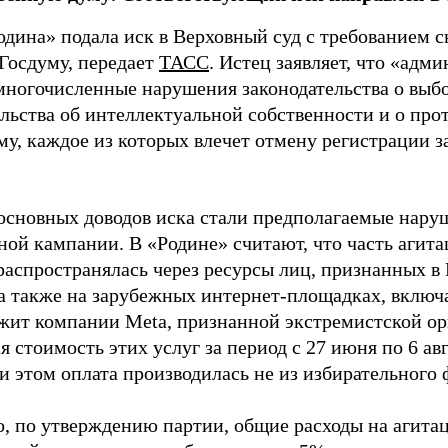
одина» подала иск в Верховный суд с требованием с
 Госдуму, передает
ТАСС
. Истец заявляет, что «адм
многочисленные нарушения законодательства о выбор
ельства об интеллектуальной собственности и о про
му, каждое из которых влечет отмену регистрации 
основных доводов иска стали предполагаемые нару
ной кампании. В «Родине» считают, что часть агит
распространялась через ресурсы лиц, признанных 
 а также на зарубежных интернет-площадках, включа
жит компании Meta, признанной экстремистской ор
 стоимость этих услуг за период с 27 июня по 6 ав
и этом оплата производилась не из избирательного 
о, по утверждению партии, общие расходы на агит