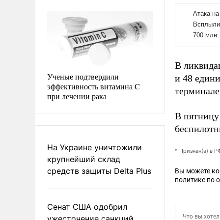
В ликвида
Ученые подтвердили
и 48 един
эффективность витамина C
терминале
при лечении рака
В пятницу
беспилотни
На Украине уничтожили
* Признан(а) в 
крупнейший склад
средств защиты Delta Plus
Вы можете к
политике по 
Сенат США одобрил
ужесточение санкций