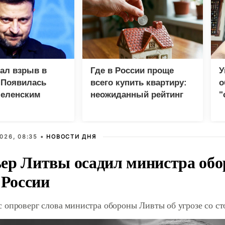
зал взрыв в
Где в России проще
У
 Появилась
всего купить квартиру:
о
Зеленским
неожиданный рейтинг
"
с
026, 08:35 •
НОВОСТИ ДНЯ
ер Литвы осадил министра обо
 России
 опроверг слова министра обороны Ливты об угрозе со с