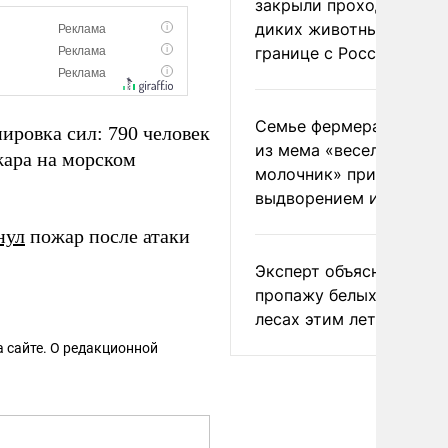
закрыли проходы для
диких животных на
границе с Россией
Семье фермера Уолкер
ировка сил: 790 человек
из мема «веселый
жара на морском
молочник» пригрозили
выдворением из Росси
нул
пожар после атаки
Эксперт объяснил
пропажу белых грибов 
лесах этим летом
 сайте. О редакционной