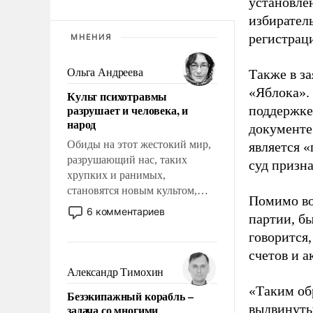
установле
избиратель
регистрац
МНЕНИЯ
Ольга Андреева
Также в з
«Яблока».
Культ психотравмы
разрушает и человека, и
поддержке
народ
документе
Обиды на этот жестокий мир,
является 
разрушающий нас, таких
суд призн
хрупких и ранимых,
становятся новым культом,
Помимо во
постепенно вытесняя и
6 комментариев
партии, б
отменяя традиционное
говорится,
требование к человеку – быть
мужественным и твердым под
счетов и 
ударами судьбы, брать на себя
Александр Тимохин
ответственность, помогать
«Таким об
Безэкипажный корабль –
слабым, идти вперед и
выдвинуты
задача со многими