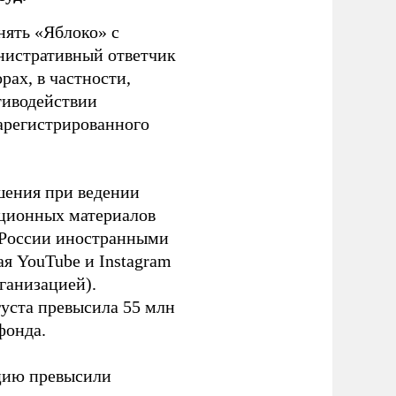
нять «Яблоко» с
инистративный ответчик
ах, в частности,
тиводействии
зарегистрированного
шения при ведении
ационных материалов
в России иностранными
я YouTube и Instagram
ганизацией).
густа превысила 55 млн
фонда.
ацию превысили