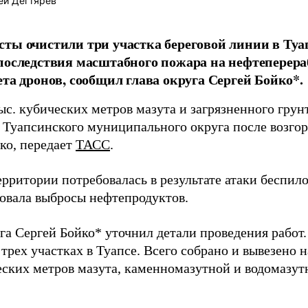
ей Дегтярёв
ты очистили три участка береговой линии в Туа
последствия масштабного пожара на нефтеперер
ета дронов, сообщил глава округа Сергей Бойко*.
ыс. кубических метров мазута и загрязненного грун
 Туапсинского муниципального округа после возго
ко, передает
ТАСС
.
ерритории потребовалась в результате атаки беспил
овала выбросы нефтепродуктов.
уга Сергей Бойко* уточнил детали проведения работ
 трех участках в Туапсе. Всего собрано и вывезено н
еских метров мазута, каменномазутной и водомазут