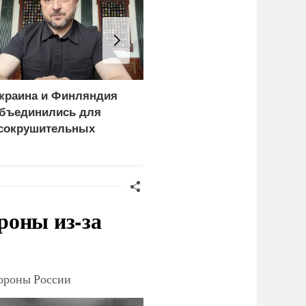
краина и Финляндия
Еще один удар по
бъединились для
нефтепереработке.
сокрушительных
Крупнейший завод
анкций" против России
страны прекратил
работу
роны из-за
тороны России