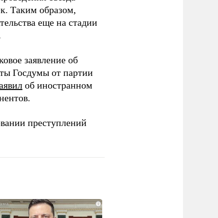
ек. Таким образом,
тельства еще на стадии
.
ковое заявление об
аты Госдумы от партии
аявил
об иностранном
нентов.
овании преступлений
i