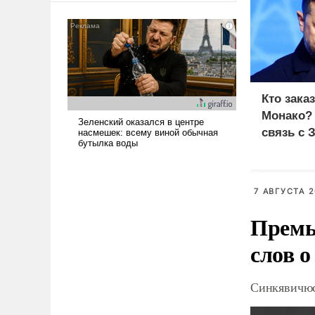
американские арсеналы.
Сложившаяся ситуация
означает многолетний период
уязвимости США, например,
перед Китаем.
Кто зака
Монако?
связь с 
7 АВГУСТА 2
Премь
слов о
Синкявичюс