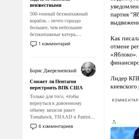
адаптироваться.
неизвестными
уведомлени
партия "Я
500-тонный безэкипажный
корабль – нечто гораздо
выдвижения
большее, чем небольшие
безэкипажные катера,
Как писал
применение которых уже
1 комментарий
отмене ре
стало обыденностью. Задача по
«Яблоко».
созданию такого корабля очень
сложна и амбициозна. Однако
финансиро
и ее реализация радикально
Борис Джерелиевский
поднимет наши боевые
Лидер КП
Сможет ли Пентагон
возможности.
киевского
перестроить ВПК США
Только для того, чтобы
КОММЕНТАРИ
вернуться к довоенному
объему запасов ракет
Tomahawk, THAAD и Patriot
США потребуется более трех
6 комментариев
лет. Даже небольшая война с
Ираном опустошила