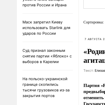
против России и Ирана
Маск запретил Киеву
Сортировка:
использовать Starlink для
ударов по России
7 АВГУСТА 2
«Роди
Суд признал законным
снятие партии «Яблоко» с
агита
выборов в Карелии
Tекст:
Елиза
На польско-украинской
Партия «Р
границе скопились
тысячи грузовиков из-за
предвыбор
закрытия портов
отменить 
Государст