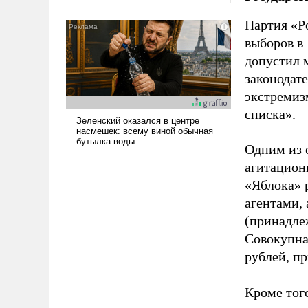
Партия «Р
выборов в
допустил 
законодат
экстремиз
списка».
Одним из 
агитацион
«Яблока» 
агентами,
(принадле
Совокупная
рублей, пр
Кроме тог