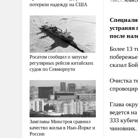
Tекст:
Алекс
потеряли надежду на США
Специалис
устраняя 
после нал
Более 13 т
Росатом сообщил о запуске
побережье
регулярных рейсов китайских
сказал Бой
судов по Севморпути
Очистка т
спровоцир
Глава окр
ведется на
333 кубич
Замглавы Минстроя сравнил
качество жилья в Нью-Йорке и
чиновник.
России