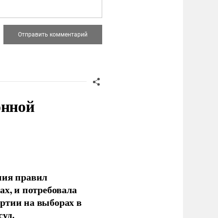
онной
ния правил
ах, и потребовала
ртии на выборах в
уд.