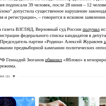
я подписали 39 человек, после 28 июня – 12 челов
блоко" допустила существенное нарушение законода
 и регистрации», – говорится в исковом заявлении
а газета ВЗГЛЯД, Верховный суд России
получил
ис
гистрации федерального списка кандидатов в депут
 Председатель партии «Родина» Алексей Журавлев
з
вании предвыборной кампании политических оппо
РФ Геннадий Зюганов
обвинил
«Яблоко» в игнорир
 режима.
И (0)
▼
i
i