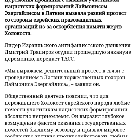
нацистских формирований Лаймонисом
Эзергайлисом в Латвии вызвала резкий протест
со стороны еврейских правозащитных
организаций из-за оскорбления памяти жертв
Холокоста.
Лидер Израильского антифашистского движения
Дмитрий Трапиров осудил прошедшую накануне
церемонию, передает
ТАСС
.
«Мы выражаем решительный протест в связи с
проведением в Латвии торжественных похорон
Лаймониса Эзергайлиса», – заявил он.
Общественный деятель пояснил, что для
пережившего Холокост еврейского народа любые
почести участникам нацистских формирований
абсолютно неприемлемы. Он выразил глубокое
возмущение фактом оказания государственных
почестей бывшему эсэсовцу и призвал мировое
сообщество активно противодействовать любым