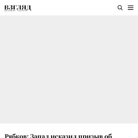
Рябков: Запад исказил призыв об