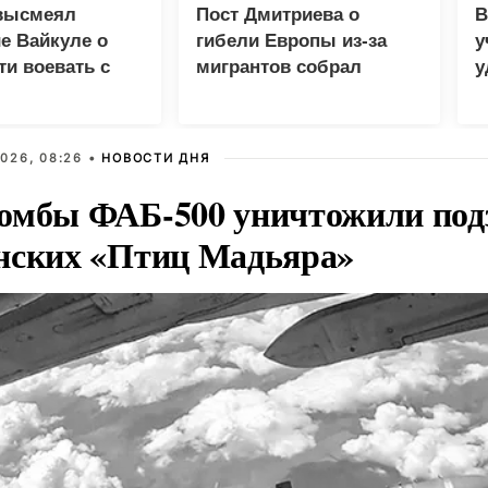
высмеял
Пост Дмитриева о
В
е Вайкуле о
гибели Европы из-за
у
ти воевать с
мигрантов собрал
у
миллион просмотров в
м
X
026, 08:26 •
НОВОСТИ ДНЯ
омбы ФАБ-500 уничтожили под
нских «Птиц Мадьяра»