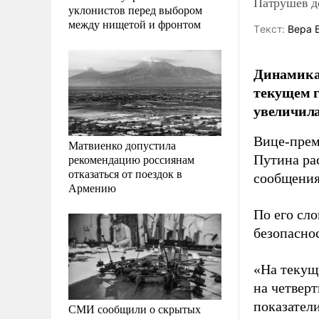
Патрушев д
уклонистов перед выбором
между нищетой и фронтом
Tекст:
Вера 
Динамика
текущем г
увеличила
Вице-прем
Матвиенко допустила
рекомендацию россиянам
Путина ра
отказаться от поездок в
сообщени
Армению
По его сл
безопасно
«На текущ
на четверт
показатели
СМИ сообщили о скрытых