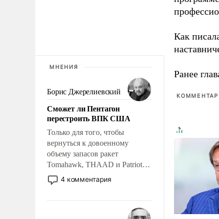
профессио
Как писал
наставнич
МНЕНИЯ
Ранее глав
Борис Джерелиевский
КОММЕНТАРИ
Сможет ли Пентагон
перестроить ВПК США
Только для того, чтобы
вернуться к довоенному
объему запасов ракет
Tomahawk, THAAD и Patriot
США потребуется более трех
4 комментария
лет. Даже небольшая война с
Ираном опустошила
американские арсеналы.
Сложившаяся ситуация