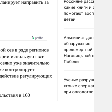
Россияне рассказали,
планирует направить за
какие книги и фильмы
.
помогают воспитывать
детей
Альпинист допустил
обнаружение
ой сев в ряде регионов
предсмертной записки
Наговицыной на пике
рарии используют все
Победы
асеяно уже значительно
же контролирует
 действие регулирующих
Ученые разрушили миф
«гонке сперматозоидов
при оплодотворении
льствия в 160