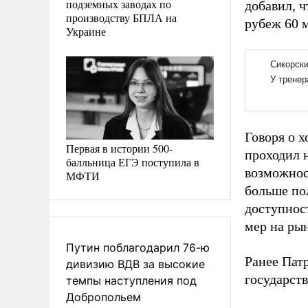
подземных заводах по
добавил, ч
производству БПЛА на
рубеж 60 м
Украине
Говоря о х
Первая в истории 500-
проходил 
балльница ЕГЭ поступила в
возможнос
МФТИ
больше по
доступнос
мер на ры
Путин поблагодарил 76-ю
Ранее Пат
дивизию ВДВ за высокие
государств
темпы наступления под
Добропольем