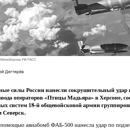
 Минобороны РФ/ТАСС
ей Дегтярёв
ные силы России нанесли сокрушительный удар 
звода операторов «Птицы Мадьяра» в Херсоне, с
ых систем 18-й общевойсковой армии группиров
 Северск.
 помощью авиабомб ФАБ-500 нанесла удар по подз