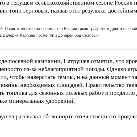
то в текущем сельскохозяйственном сезоне Россия 
лн тонн зерновых, назвав этот результат достойным
оде посевной кампании, Патрушев отметил, что яров
непросто из-за неблагоприятной погоды. Однако аг
ти, чтобы наверстать темпы, и на данный момент з
ловины необходимых площадей. Правительство так
ть топлива для сезонных полевых работ и продлило
нке минеральных удобрений.
рушев
рассказал
об экспорте отечественного продово
.