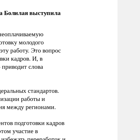
ла Болилая выступила
 неоплачиваемую
готовку молодого
ту работу. Это вопрос
ки кадров. И, в
– приводит слова
еральных стандартов.
низации работы и
ия между регионами.
ентов подготовки кадров
этом участие в
избежать переработок и