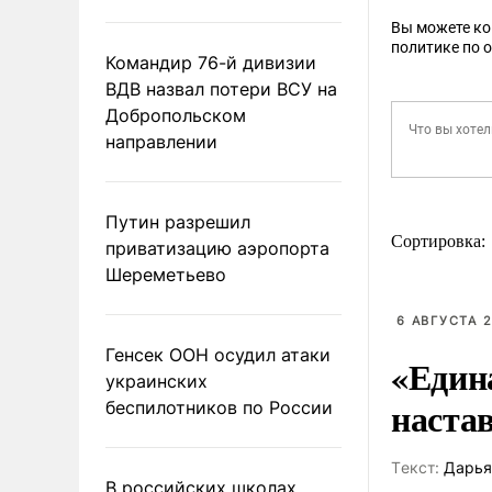
Вы можете к
политике по 
Командир 76-й дивизии
ВДВ назвал потери ВСУ на
Добропольском
направлении
Путин разрешил
Сортировка:
приватизацию аэропорта
Шереметьево
6 АВГУСТА 2
Генсек ООН осудил атаки
«Един
украинских
наста
беспилотников по России
Tекст:
Дарья
В российских школах