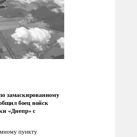
по замаскированному
ообщил боец войск
ки «Днепр» с
емному пункту