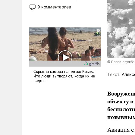
двигаемся по пути
9 комментариев
революционных изменений.
То, что несколько лет назад
было образом для
псевдонаучной фантастики,
стало всерьез обсуждаемой
идеей.
@ Пресс-служба
Tекст:
Алекс
Вооружен
объекту в
беспилотн
позывным
Авиация с