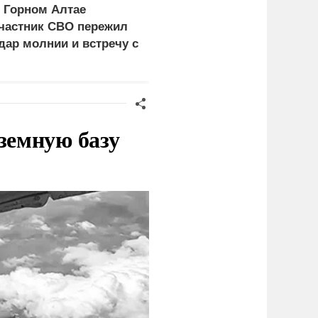
 Горном Алтае
Минобороны
частник СВО пережил
опубликовало видео
дар молнии и встречу с
удара по
едведем
логистическому центру
ВСУ под Киевом
земную базу