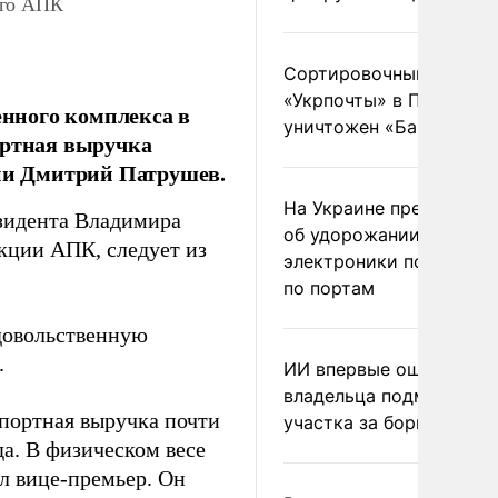
ого АПК
Сортировочный пункт
«Укрпочты» в Павлогра
нного комплекса в
уничтожен «Бандероль
ортная выручка
сии Дмитрий Патрушев.
На Украине предупреди
зидента Владимира
об удорожании китайс
кции АПК, следует из
электроники после уда
по портам
одовольственную
.
ИИ впервые оштрафова
владельца подмосковн
портная выручка почти
участка за борщевик
да. В физическом весе
ил вице-премьер. Он