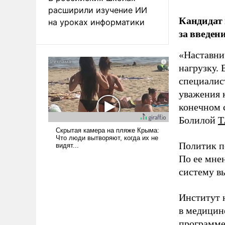
расширили изучение ИИ
Кандидат 
на уроках информатики
за введен
«Наставни
нагрузку. 
специалис
уважения к
конечном с
Болилой
Т
Политик п
По ее мне
систему в
Институт 
в медицине
программе