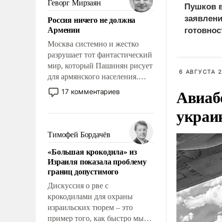
Геворг Мирзаян
Пушков 
означает многолетний период
Россия ничего не должна
заявлени
уязвимости США, например,
Армении
готовнос
перед Китаем.
Россией
Москва системно и жестко
разрушает тот фантастический
мир, который Пашинян рисует
6 АВГУСТА 2
для армянского населения.
Мир, где политические
Авиаб
17 комментариев
прожекты будут безусловно
украи
оплачиваться за счет
российских
налогоплательщиков и где
Тимофей Бордачёв
Еревану за свои поступки не
«Большая крокодила» из
нужно отвечать.
Израиля показала проблему
границ допустимого
Дискуссия о рве с
крокодилами для охраны
израильских тюрем – это
пример того, как быстро мы