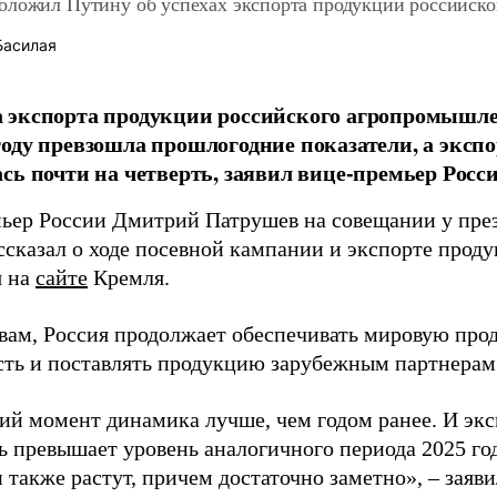
оложил Путину об успехах экспорта продукции российск
Басилая
 экспорта продукции российского агропромышле
оду превзошла прошлогодние показатели, а эксп
сь почти на четверть, заявил вице-премьер Рос
ьер России Дмитрий Патрушев на совещании у пре
ссказал о ходе посевной кампании и экспорте проду
я на
сайте
Кремля.
овам, Россия продолжает обеспечивать мировую пр
сть и поставлять продукцию зарубежным партнерам
ий момент динамика лучше, чем годом ранее. И экс
ь превышает уровень аналогичного периода 2025 го
 также растут, причем достаточно заметно», – заяв