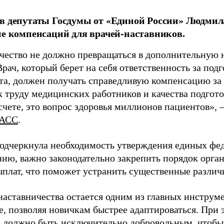
в депутаты Госдумы от «Единой России» Людми
ие компенсаций для врачей-наставников.
чество не должно превращаться в дополнительную
Врач, который берет на себя ответственность за под
та, должен получать справедливую компенсацию за э
 труду медицинских работников и качества подготов
чете, это вопрос здоровья миллионов пациентов», 
АСС
.
одчеркнула необходимость утверждения единых фед
нию, важно законодательно закрепить порядок орга
ыплат, что поможет устранить существенные различ
наставничества остается одним из главных инструм
, позволяя новичкам быстрее адаптироваться. При 
 должно быть исключительно добровольным, чтобы 