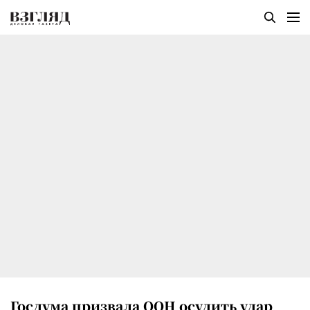
Госдума призвала ООН осудить удар