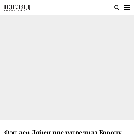
Фон дер Ляйен предупредила Европу