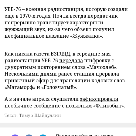
УВБ-76 – военная радиостанция, которую создали
еще в 1970-х годах. Почти всегда передатчик
непрерывно транслирует характерный
жужжащий звук, из-за чего объект получил
неофициальное название «Жужжалка».
Как писала газета ВЗГЛЯД, в середине мая
радиостанция УВБ-76
передала
шифровку с
двукратным повторением слова «Мячохлеб».
Несколькими днями ранее станция
прервала
привычный эфир для трансляции кодовых слов
«Матаморф» и «Головчатый».
А в начале апреля слушатели
зафиксировали
необычное сообщение с позывным «Фликобыт».
Текст: Тимур Шайдуллин
Подписывайтесь на наши