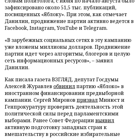
словам политолога, с июня по начало августа было
зафиксировано около 51,5 тыс. публикаций,
посвященных «Яблоку». При этом, как отмечает
Данилин, продвижение партии активно ведется в
Facebook, Instagram, YouTube и Telegram.
«В зарубежных социальных сетях в эту кампанию
уже вложены миллионы долларов. Продвижение
партии идет через алгоритмы, блогеров и целую
сеть информационных ресурсов», – заявил
Данилин.
Как писала газета ВЗГЛЯД, депутат Госдумы
Алексей Журавлев
обвинил
партию «Яблоко» в
иностранном финансировании предвыборной
кампании. Сергей Миронов
призвал
Минюст и
Генпрокуратуру проверить деятельность этой
политической силы перед парламентскими
выборами. Ранее Совет Федерации
выявил
активную подготовку западных стран к
вмешательству в российские избирательные