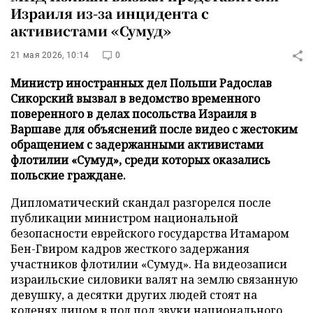
Израиля из-за инцидента с
активистами «Сумуд»
21 мая 2026, 10:14
0
Министр иностранных дел Польши Радослав
Сикорский вызвал в ведомство временного
поверенного в делах посольства Израиля в
Варшаве для объяснений после видео с жестоким
обращением с задержанными активистами
флотилии «Сумуд», среди которых оказались
польские граждане.
Дипломатический скандал разгорелся после
публикации министром национальной
безопасности еврейского государства Итамаром
Бен-Гвиром кадров жесткого задержания
участников флотилии «Сумуд». На видеозаписи
израильские силовики валят на землю связанную
девушку, а десятки других людей стоят на
коленях лицом в пол под звуки национального