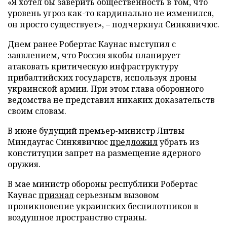
«Я хотел бы заверить общественность в том, что
уровень угроз как-то кардинально не изменился,
он просто существует», – подчеркнул Синкявичюс.
Днем ранее Робертас Каунас выступил с
заявлением, что Россия якобы планирует
атаковать критическую инфраструктуру
прибалтийских государств, используя дроны
украинской армии. При этом глава оборонного
ведомства не представил никаких доказательств
своим словам.
В июне будущий премьер-министр Литвы
Миндаугас Синкявичюс
предложил
убрать из
конституции запрет на размещение ядерного
оружия.
В мае министр обороны республики Робертас
Каунас
признал
серьезным вызовом
проникновение украинских беспилотников в
воздушное пространство страны.