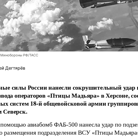
 Минобороны РФ/ТАСС
ей Дегтярёв
ные силы России нанесли сокрушительный удар 
звода операторов «Птицы Мадьяра» в Херсоне, с
ых систем 18-й общевойсковой армии группиров
 Северск.
 помощью авиабомб ФАБ-500 нанесла удар по подз
о размещения подразделения ВСУ «Птицы Мадьяра»