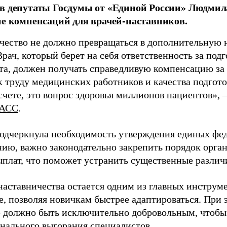
в депутаты Госдумы от «Единой России» Людми
ие компенсаций для врачей-наставников.
чество не должно превращаться в дополнительную
Врач, который берет на себя ответственность за под
та, должен получать справедливую компенсацию за э
 труду медицинских работников и качества подготов
чете, это вопрос здоровья миллионов пациентов», 
АСС
.
одчеркнула необходимость утверждения единых фед
нию, важно законодательно закрепить порядок орга
ыплат, что поможет устранить существенные различ
наставничества остается одним из главных инструм
, позволяя новичкам быстрее адаптироваться. При 
 должно быть исключительно добровольным, чтобы 
нального выгорания специалистов.