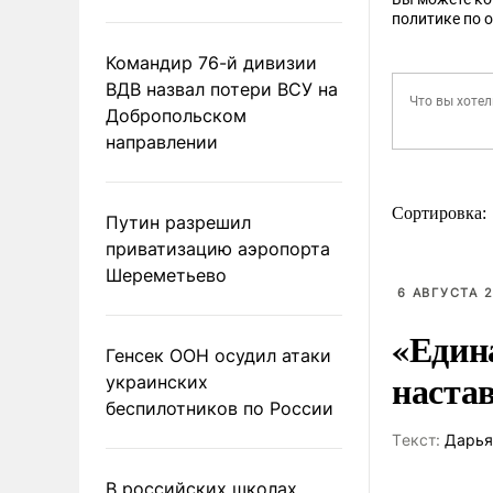
политике по 
Командир 76-й дивизии
ВДВ назвал потери ВСУ на
Добропольском
направлении
Сортировка:
Путин разрешил
приватизацию аэропорта
Шереметьево
6 АВГУСТА 2
«Един
Генсек ООН осудил атаки
наста
украинских
беспилотников по России
Tекст:
Дарья
В российских школах