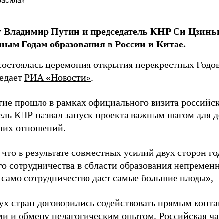
Басилая
 Владимир Путин и председатель КНР Си Цзиньп
ным Годам образования в России и Китае.
состоялась церемония открытия перекрестных Годов
редает
РИА «Новости»
.
ие прошло в рамках официального визита российск
ель КНР назвал запуск проекта важным шагом для д
них отношений.
 что в результате совместных усилий двух сторон г
го сотрудничества в области образования непреме
а само сотрудничество даст самые большие плоды», 
ух стран договорились содействовать прямым конт
ми и обмену педагогическим опытом. Российская ч