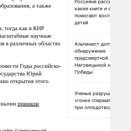
Россияне рассказали,
бразования, а также
какие книги и фильмы
помогают воспитывать
детей
, тогда как в КНР
 масштабные научные
ов в различных областях
Альпинист допустил
обнаружение
предсмертной записки
Наговицыной на пике
овести Годы российско-
Победы
государства Юрий
ию открытия этого
Ученые разрушили миф
«гонке сперматозоидов
зиньпин
приняли
при оплодотворении
.
 сайте. О редакционной