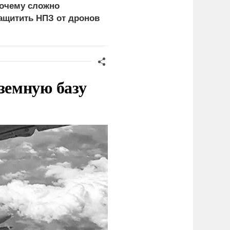
очему сложно
церемониться - теперь
ащитить НПЗ от дронов
это законная цель в
Германии
земную базу