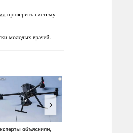
ил
проверить систему
тки молодых врачей.
i
ксперты объяснили,
Россия больше не буде