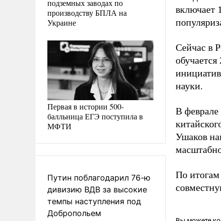
подземных заводах по
включает 
производству БПЛА на
популяриз
Украине
Сейчас в Р
обучается
инициатив
науки.
Первая в истории 500-
В феврале
балльница ЕГЭ поступила в
китайског
МФТИ
Ушаков на
масштабно
По итогам
Путин поблагодарил 76-ю
совместну
дивизию ВДВ за высокие
темпы наступления под
Добропольем
Вы можете к