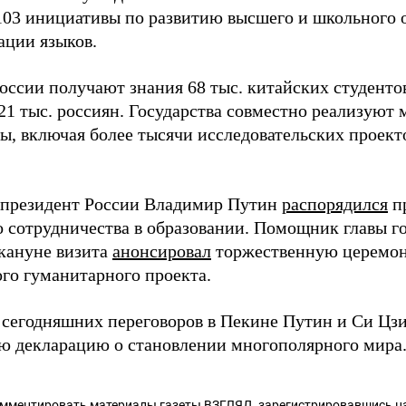
103 инициативы по развитию высшего и школьного о
ации языков.
оссии получают знания 68 тыс. китайских студентов
 21 тыс. россиян. Государства совместно реализуют
ы, включая более тысячи исследовательских проект
 президент России Владимир Путин
распорядился
пр
о сотрудничества в образовании. Помощник главы 
кануне визита
анонсировал
торжественную церемон
го гуманитарного проекта.
 сегодняшних переговоров в Пекине Путин и Си Ц
ю декларацию о становлении многополярного мира
омментировать материалы газеты ВЗГЛЯД,
зарегистрировавшись
на