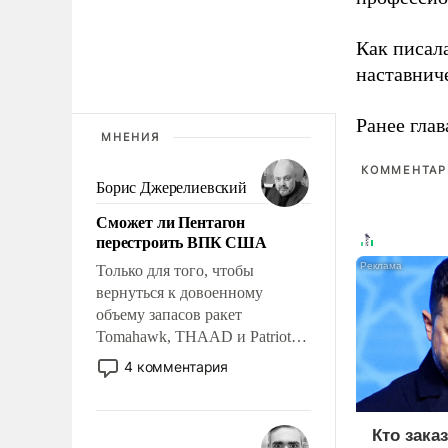
Как писал
наставнич
Ранее глав
МНЕНИЯ
КОММЕНТАРИ
Борис Джерелиевский
Сможет ли Пентагон
перестроить ВПК США
Только для того, чтобы
вернуться к довоенному
объему запасов ракет
Tomahawk, THAAD и Patriot
США потребуется более трех
4 комментария
лет. Даже небольшая война с
Ираном опустошила
американские арсеналы.
Кто зака
Сложившаяся ситуация