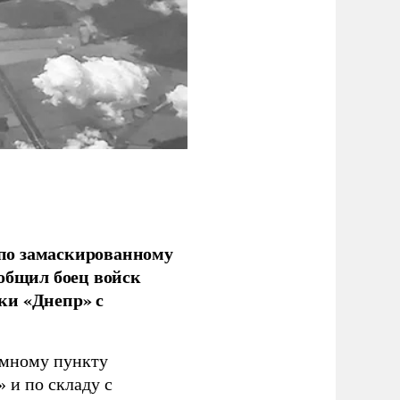
по замаскированному
ообщил боец войск
ки «Днепр» с
емному пункту
 и по складу с