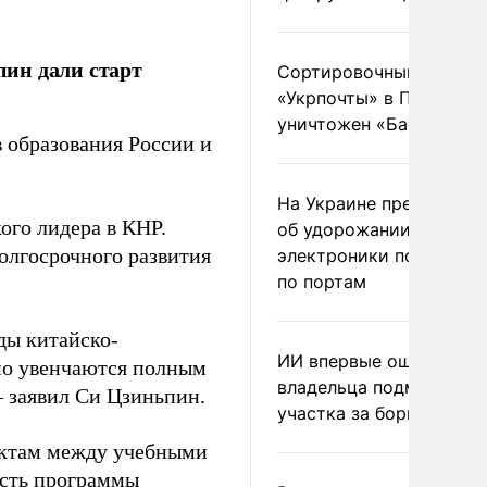
ин дали старт
Сортировочный пункт
«Укрпочты» в Павлогра
уничтожен «Бандероль
 образования России и
На Украине предупреди
ого лидера в КНР.
об удорожании китайс
олгосрочного развития
электроники после уда
по портам
оды китайско-
ИИ впервые оштрафова
нно увенчаются полным
владельца подмосковн
– заявил Си Цзиньпин.
участка за борщевик
актам между учебными
асть программы