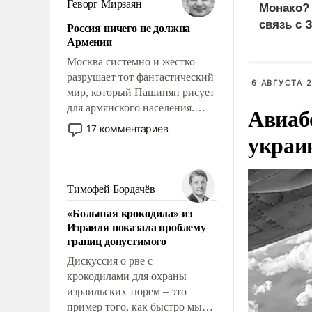
Геворг Мирзаян
Монако?
означает многолетний период
связь с 
Россия ничего не должна
уязвимости США, например,
Армении
перед Китаем.
Москва системно и жестко
разрушает тот фантастический
6 АВГУСТА 2
мир, который Пашинян рисует
для армянского населения.
Авиаб
Мир, где политические
17 комментариев
украи
прожекты будут безусловно
оплачиваться за счет
российских
налогоплательщиков и где
Тимофей Бордачёв
Еревану за свои поступки не
«Большая крокодила» из
нужно отвечать.
Израиля показала проблему
границ допустимого
Дискуссия о рве с
крокодилами для охраны
израильских тюрем – это
пример того, как быстро мы