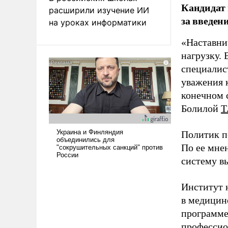
Кандидат 
расширили изучение ИИ
за введен
на уроках информатики
«Наставни
нагрузку. 
специалис
уважения к
конечном с
Болилой
Т
Политик п
По ее мне
систему в
Институт 
в медицине
программе
профессио