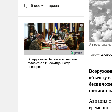
двигаемся по пути
9 комментариев
революционных изменений.
То, что несколько лет назад
было образом для
псевдонаучной фантастики,
стало всерьез обсуждаемой
идеей.
@ Пресс-служба
Tекст:
Алекс
Вооружен
объекту в
беспилотн
позывным
Авиация с
временног