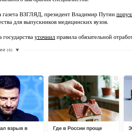
а газета ВЗГЛЯД, президент Владимир Путин
поруч
ества для выпускников медицинских вузов.
а государства
уточнил
правила обязательной отрабо
И (0)
▼
i
i
зал взрыв в
Где в России проще
Э