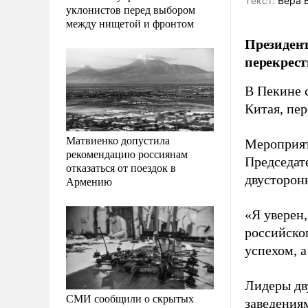
Tекст:
Вера 
уклонистов перед выбором
между нищетой и фронтом
Президент
перекрест
В Пекине 
Китая, пе
Матвиенко допустила
Мероприят
рекомендацию россиянам
Председат
отказаться от поездок в
двусторон
Армению
«Я уверен,
российско
успехом, 
Лидеры дв
СМИ сообщили о скрытых
заведения