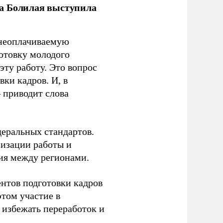
ла Болилая выступила
 неоплачиваемую
готовку молодого
ту работу. Это вопрос
ки кадров. И, в
– приводит слова
еральных стандартов.
низации работы и
ия между регионами.
ентов подготовки кадров
этом участие в
избежать переработок и