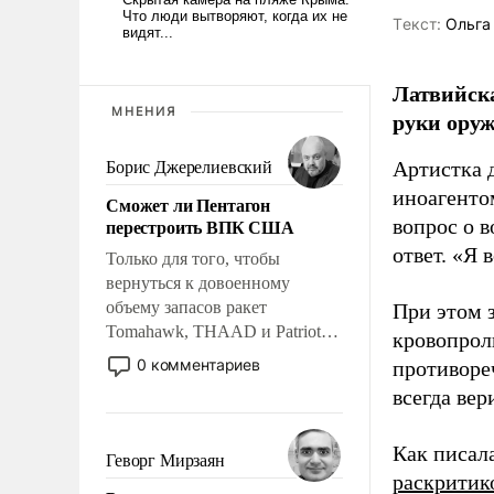
Tекст:
Ольга
Латвийска
МНЕНИЯ
руки оруж
Артистка 
Борис Джерелиевский
иноагентом
Сможет ли Пентагон
перестроить ВПК США
вопрос о 
ответ. «Я 
Только для того, чтобы
вернуться к довоенному
объему запасов ракет
При этом з
Tomahawk, THAAD и Patriot
кровопрол
США потребуется более трех
0 комментариев
противоре
лет. Даже небольшая война с
всегда вер
Ираном опустошила
американские арсеналы.
Как писал
Сложившаяся ситуация
Геворг Мирзаян
означает многолетний период
раскритик