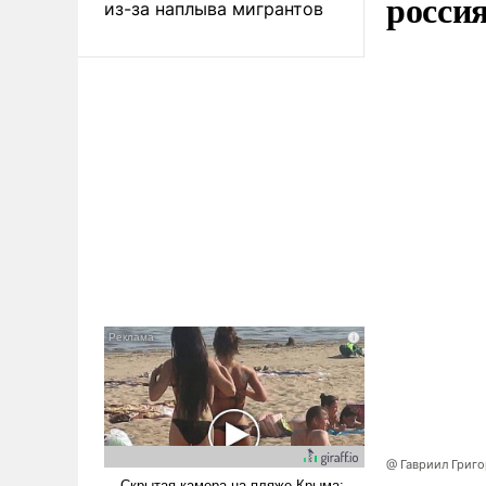
росси
из-за наплыва мигрантов
@ Гавриил Григ