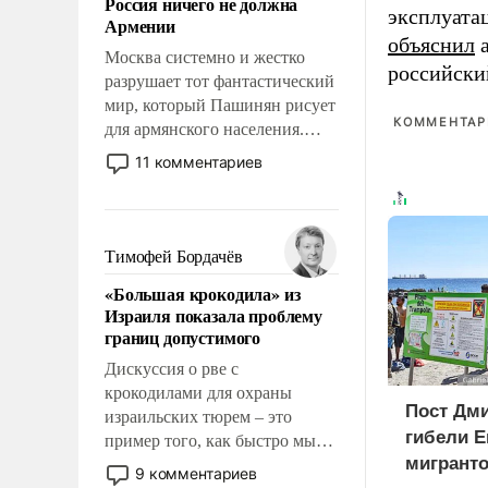
Россия ничего не должна
уязвимости США, например,
эксплуата
Армении
перед Китаем.
объяснил
а
Москва системно и жестко
российски
разрушает тот фантастический
мир, который Пашинян рисует
КОММЕНТАРИ
для армянского населения.
Мир, где этому населению все
11 комментариев
должны просто по
определению, где его
политические прожекты будут
беспрекословно оплачиваться
Тимофей Бордачёв
за счет российских
«Большая крокодила» из
налогоплательщиков и где за
Израиля показала проблему
свои поступки не нужно
границ допустимого
отвечать.
Дискуссия о рве с
крокодилами для охраны
Пост Дми
израильских тюрем – это
гибели Е
пример того, как быстро мы
мигранто
двигаемся по пути
9 комментариев