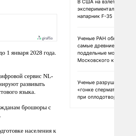
В США на взлете разби
экспериментальный др
напарник F-35
Ученые РАН обнаружил
самые древние
 1 января 2028 года.
поддельные монеты
Московского княжеств
ифровой сервис NL-
Ученые разрушили миф
нируют развивать
«гонке сперматозоидов
тового языка.
при оплодотворении
жданам брошюры с
.
дготовке населения к