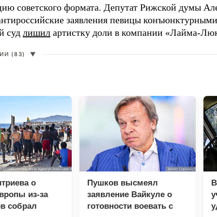
цию советского формата. Депутат Рижской думы Ал
нтироссийские заявления певицы конъюнктурными
й суд
лишил
артистку доли в компании «Лайма-Люк
И (83)
▼
триева о
Пушков высмеял
В
вропы из-за
заявление Вайкуле о
у
в собрал
готовности воевать с
у