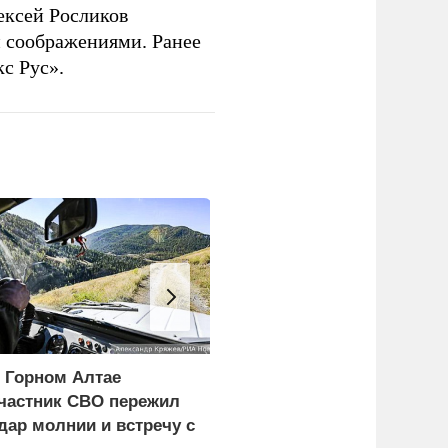
ексей Росликов
 соображениями. Ранее
с Рус».
 Горном Алтае
ФСБ: Сорвано
частник СВО пережил
покушение на одного из
дар молнии и встречу с
глав новых регионов