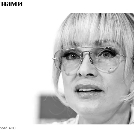
янами
оров/ТАСС