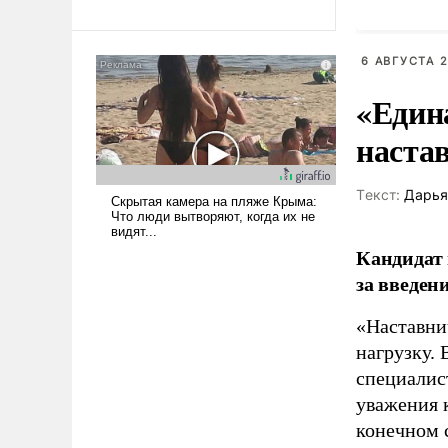
революционных изменений.
миллион
То, что несколько лет назад
X
было образом для
6 АВГУСТА 2
псевдонаучной фантастики,
стало всерьез обсуждаемой
«Един
идеей.
наста
Tекст:
Дарья
Кандидат 
за введен
«Наставни
нагрузку. 
специалис
уважения к
конечном с