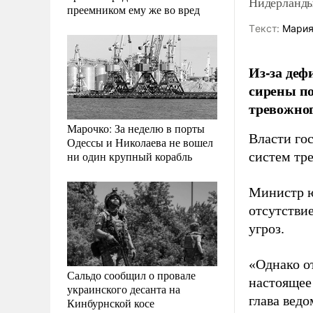
Нидерланды
преемником ему же во вред
Tекст:
Мария
Из-за де
сирены по
тревожног
Марочко: За неделю в порты
Власти го
Одессы и Николаева не вошел
ни один крупный корабль
систем тр
Министр ю
отсутстви
угроз.
«Однако от
Сальдо сообщил о провале
настоящее
украинского десанта на
глава вед
Кинбурнской косе