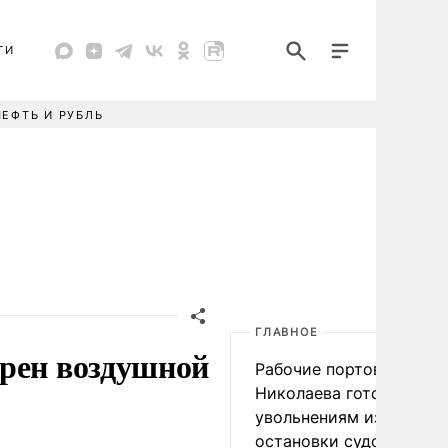
ТИ
НЕФТЬ И РУБЛЬ
ГЛАВНОЕ
ирен воздушной
Рабочие портов Одессы
Николаева готовятся к
увольнениям из-за
остановки судоходства