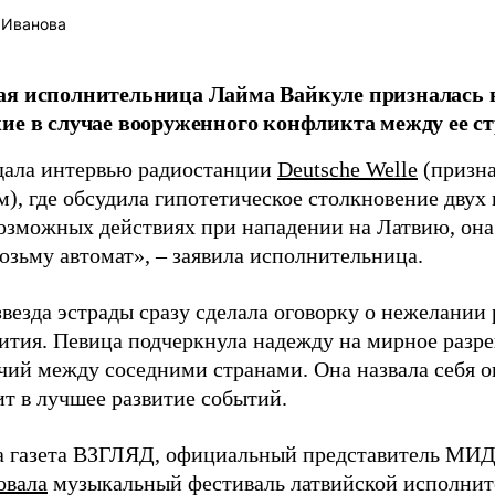
 Иванова
я исполнительница Лайма Вайкуле призналась в
ие в случае вооруженного конфликта между ее ст
дала интервью радиостанции
Deutsche Welle
(призна
), где обсудила гипотетическое столкновение двух 
возможных действиях при нападении на Латвию, она
возьму автомат», – заявила исполнительница.
везда эстрады сразу сделала оговорку о нежелании
ития. Певица подчеркнула надежду на мирное раз
чий между соседними странами. Она назвала себя 
ит в лучшее развитие событий.
а газета ВЗГЛЯД, официальный представитель МИД
овала
музыкальный фестиваль латвийской исполнит