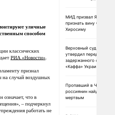
МИД призвал Японию
признать вину США за
емонтируют уличные
Хиросиму
нственным способом
Верховный суд Швеции
ации классических
утвердил передачу
едает
РИА «Новости»
.
задержанного сухогруз
«Каффа» Украине
рламенту признал
ы на случай воздушных
Пропавший в Черногор
россиянин найден
 означает, что в
мертвым
ещения», – подчеркнул
упреждения работать не