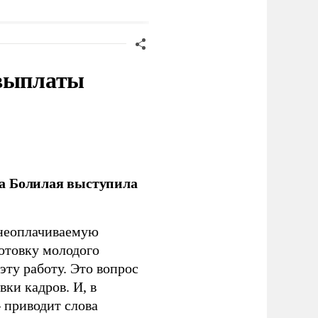
едведем
 выплаты
ла Болилая выступила
 неоплачиваемую
готовку молодого
ту работу. Это вопрос
ки кадров. И, в
– приводит слова