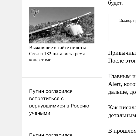
будет.
Выжившие в тайге пилоты
Привычные
Cessna 182 питались тремя
конфетами
После это
Главным и
Alert, ко
Путин согласился
дальше, д
встретиться с
вернувшимися в Россию
Как писал
учеными
детальным
В прошлом
Путин согласился