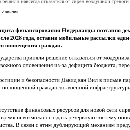
 решили навсегда отказаться от сирен воздушной тревоги
 Иванова
фицита финансирования Нидерланды поэтапно д
сле 2028 года, оставив мобильные рассылки еди
о оповещения граждан.
сударства приняли решение отказаться от модерниз
евожного оповещения из-за дефицита бюджета, пер
стиции и безопасности Давид ван Вил в письме па
е полноценной гражданско-военной инфраструктур
сутствие финансовых ресурсов для новой сети сирен
 время невозможно создать резервную систему опов
омства. В связи с этим дублирующий механизм пред