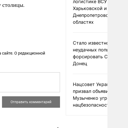
логистике ВСУ в
у столицы.
Харьковской и
Днепропетровской
областях
Стало известно о
неудачных попытках ВС
 сайте. О редакционной
форсировать Северски
Донец
Нацсовет Украины по Т
призвал объявить
Музыченко угрозой
нацбезопасности