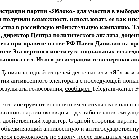
истрации партии «Яблоко» для участия в выбора
 получили возможность использовать ее как ин
ства в российскую избирательную кампанию. Та
, директор Центра политического анализа, доце
тета при правительстве РФ Павел Данилин на п
толе Экспертного института социальных исслед
становка сил. Итоги регистрации и экспертная ан
 Данилила, одной из целей деятельности «Яблоко» 
ртии антивоенного электората с последующей попыт
результаты голосования,
сообщает
Telegram-канал 
– это инструмент внешнего вмешательства в наши в
зованию партии очевидны – дестабилизация ситуаци
т двойственный характер. С одной стороны, партию
, объединяющий антивоенную и антигосударственну
юся возможность по закону после двадцатых чисел