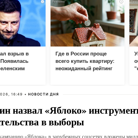
i
i
зал взрыв в
Где в России проще
У
 Появилась
всего купить квартиру:
о
Зеленским
неожиданный рейтинг
"
с
026, 16:49 •
НОВОСТИ ДНЯ
ин назвал «Яблоко» инструмен
тельства в выборы
 кампанию «Яблока» в зарубежных соцсетях вложены мил