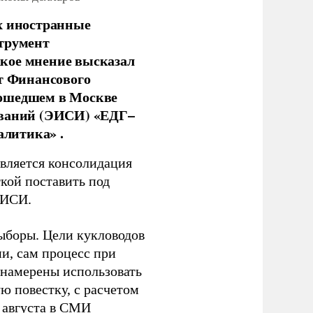
х иностранные
струмент
кое мнение высказал
нт Финансового
рошедшем в Москве
ований (ЭИСИ) «ЕДГ–
алитика» .
является консолидация
кой поставить под
ЭИСИ.
ыборы. Цели кукловодов
и, сам процесс при
 намерены использовать
ю повестку, с расчетом
 августа в СМИ