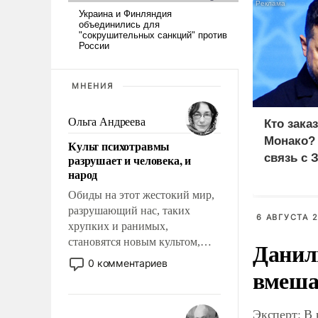
МНЕНИЯ
Ольга Андреева
Кто зака
Монако?
Культ психотравмы
связь с 
разрушает и человека, и
народ
Обиды на этот жестокий мир,
разрушающий нас, таких
6 АВГУСТА 2
хрупких и ранимых,
становятся новым культом,
Данил
постепенно вытесняя и
0 комментариев
вмеша
отменяя традиционное
требование к человеку – быть
мужественным и твердым под
Эксперт: В