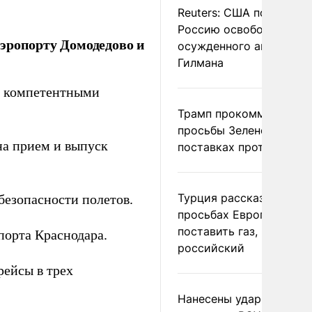
Reuters: США попросил
Россию освободить
эропорту Домодедово и
осужденного американ
Гилмана
с компетентными
Трамп прокомментиров
просьбы Зеленского о
на прием и выпуск
поставках противораке
Турция рассказала о
езопасности полетов.
просьбах Европы
поставить газ, но не
порта Краснодара.
российский
рейсы в трех
Нанесены удары по