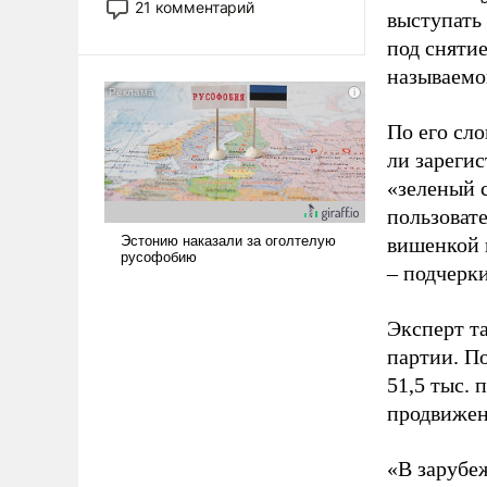
21 комментарий
выступать
прожекты будут безусловно
под снятие
оплачиваться за счет
российских
называемо
налогоплательщиков и где
Еревану за свои поступки не
По его сло
нужно отвечать.
ли зареги
«зеленый 
пользовате
вишенкой 
– подчерк
Эксперт т
партии. П
51,5 тыс.
продвижени
«В зарубе