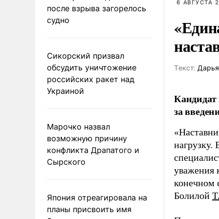
6 АВГУСТА 2
после взрыва загорелось
судно
«Един
наста
Сикорский призвал
обсудить уничтожение
Tекст:
Дарья
российских ракет над
Украиной
Кандидат 
за введен
Марочко назвал
«Наставни
возможную причину
нагрузку. 
конфликта Драпатого и
специалис
Сырского
уважения к
конечном с
Болилой
Т
Япония отреагировала на
планы присвоить имя