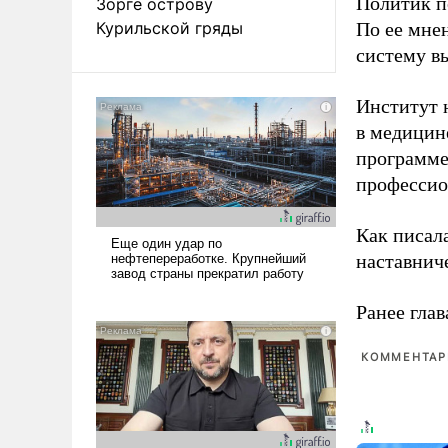
Политик п
Зорге острову
Курильской гряды
По ее мне
систему в
Институт 
в медицине
программе
профессио
Как писал
наставнич
Ранее глав
КОММЕНТАРИ