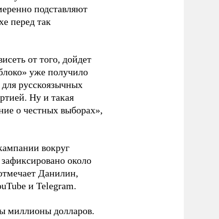
амеренно подставляют
хе перед так
висеть от того, дойдет
блоко» уже получило
а для русскоязычных
ртией. Ну и такая
ние о честных выборах»,
кампании вокруг
о зафиксировано около
 отмечает Данилин,
ouTube и Telegram.
ны миллионы долларов.