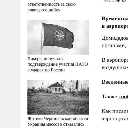
Tекст:
Антон 
ответственность за свою
роковую ошибку
Временные
в аэропор
Домодедов
органами,
Хакеры получили
В аэропор
подтверждение участия НАТО
воздушных
в ударах по России
Введенные
Также
соо
Как писал
Жители Черниговской области
аэропорта
Украины массово отказались