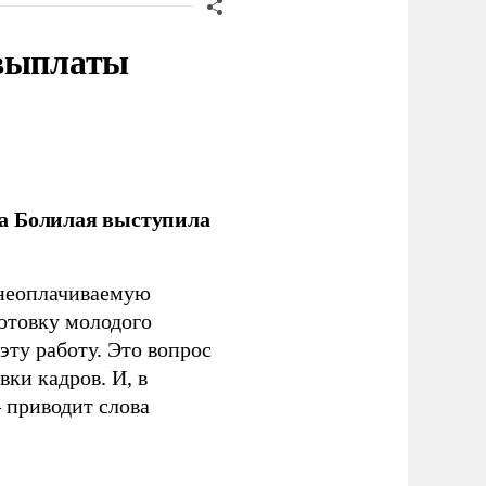
 выплаты
ла Болилая выступила
 неоплачиваемую
готовку молодого
ту работу. Это вопрос
ки кадров. И, в
– приводит слова