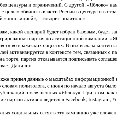
 без цензуры и ограничений. С другой, «Яблоко» н
 с целью обвинить власти России в цензуре и в стра
й «оппозицией», – говорит политолог.
вам, какой сценарий будет избран базовым, будет за
стрированная партия до агитационной кампании. «Я
свет» во вражеских соцсетях. В них выдача контент
лей активизируется в контексте тем, связанных с па
на торте, партия отказывается подписывать соглаше
ивает Данилин.
акже привел данные о масштабах информационной 
о словам политолога, с июня по начало августа был
 публикаций, посвященных «Яблоку». При этом, как
е партии активно ведется в Facebook, Instagram, Y
жных социальных сетях в эту кампанию уже вложе