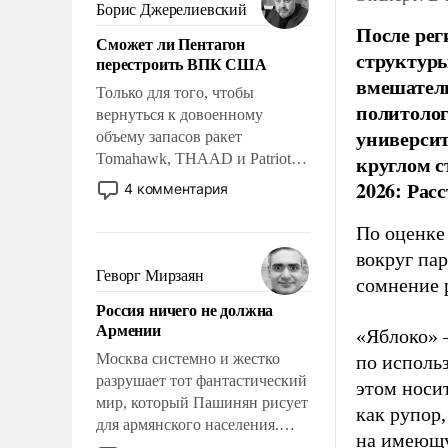
ударами судьбы, брать на себя
Борис Джерелиевский
ответственность, помогать
После рег
Сможет ли Пентагон
слабым, идти вперед и
структуры
перестроить ВПК США
адаптироваться.
вмешатель
Только для того, чтобы
политолог
вернуться к довоенному
универси
объему запасов ракет
Tomahawk, THAAD и Patriot
круглом с
США потребуется более трех
2026: Рас
4 комментария
лет. Даже небольшая война с
Ираном опустошила
По оценке
американские арсеналы.
вокруг па
Сложившаяся ситуация
Геворг Мирзаян
сомнение 
означает многолетний период
Россия ничего не должна
уязвимости США, например,
Армении
«Яблоко» 
перед Китаем.
Москва системно и жестко
по исполь
разрушает тот фантастический
этом носи
мир, который Пашинян рисует
как рупор
для армянского населения.
на имеющу
Мир, где политические