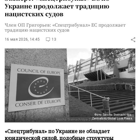
Украине продолжает традицию
нацистских судов
Член ОП Григорьев: «Спецтрибунал» ЕС продолжает
традицию нацистских судов
16 мая 2026, 14:45
13
Фото: Sascha Steinach/dpa-
Zentralbild/Global Look Press
«Спецтрибунал» по Украине не обладает
юридической силой, подобные структуры