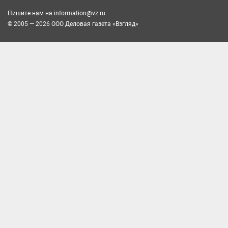
Пишите нам на
information@vz.ru
© 2005 — 2026 ООО Деловая газета «Взгляд»