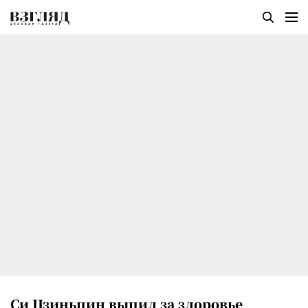
Си Цзиньпин выпил за здоровье