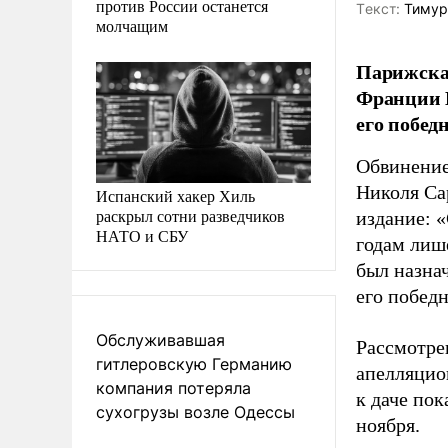
против России останется
Tекст:
Тимур
молчащим
Парижская
Франции 
его побед
Обвинение
Николя Са
Испанский хакер Хиль
раскрыл сотни разведчиков
издание: 
НАТО и СБУ
годам лише
был назна
его побед
Обслуживавшая
Рассмотре
гитлеровскую Германию
апелляцио
компания потеряла
к даче по
сухогрузы возле Одессы
ноября.