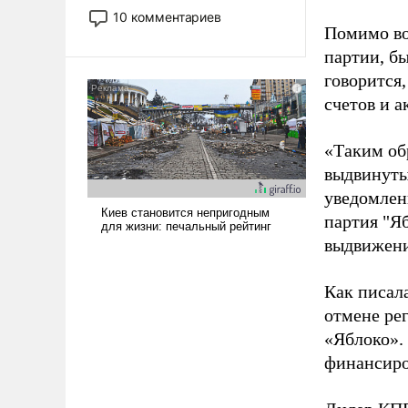
постепенно вытесняя и
10 комментариев
отменяя традиционное
Помимо во
требование к человеку – быть
партии, б
мужественным и твердым под
говорится,
ударами судьбы, брать на себя
счетов и 
ответственность, помогать
слабым, идти вперед и
«Таким об
адаптироваться.
выдвинуты
уведомлени
партия "Я
выдвижения
Как писал
отмене ре
«Яблоко».
финансиро