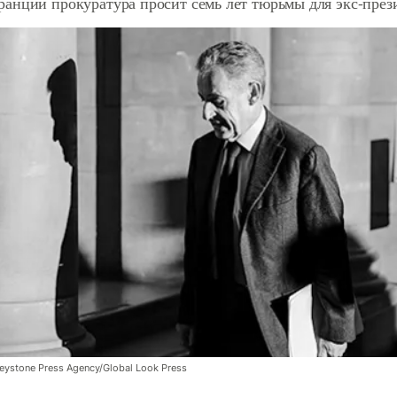
анции прокуратура просит семь лет тюрьмы для экс-през
Keystone Press Agency/Global Look Press