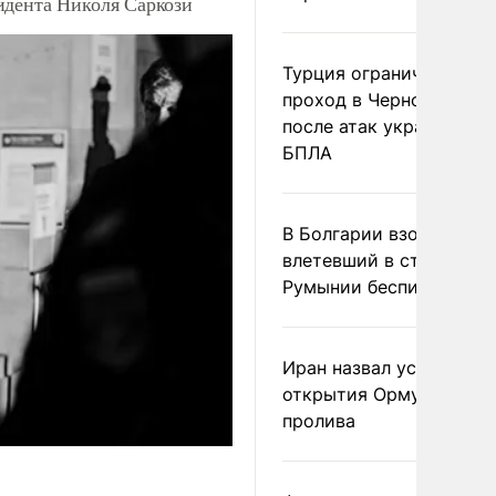
идента Николя Саркози
Турция ограничила
проход в Черное море
после атак украинских
БПЛА
В Болгарии взорвался
влетевший в страну из
Румынии беспилотник
Иран назвал условие
открытия Ормузского
пролива