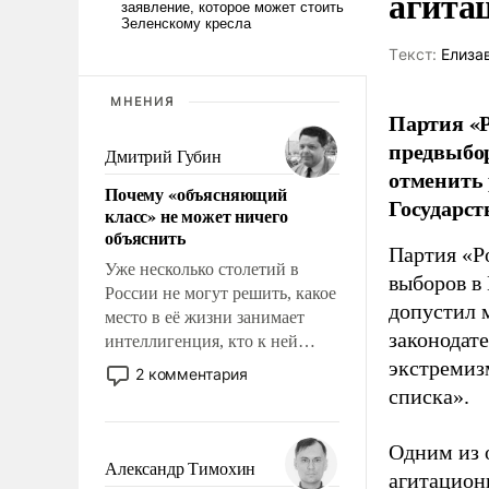
агита
Tекст:
Елиза
МНЕНИЯ
Партия «Р
предвыбор
Дмитрий Губин
отменить 
Почему «объясняющий
Государст
класс» не может ничего
объяснить
Партия «Р
Уже несколько столетий в
выборов в
России не могут решить, какое
допустил 
место в её жизни занимает
законодат
интеллигенция, кто к ней
принадлежит, а кого из неё
экстремиз
2 комментария
исключили с правом
списка».
восстановления и без оного. И
чем она отличается от просто
Одним из 
образованных людей. Иногда
Александр Тимохин
агитацион
казалось, что эти вопросы