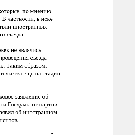
которые, по мнению
В частности, в иске
тствии иностранных
о съезда.
век не являлись
проведения съезда
ек. Таким образом,
тельства еще на стадии
.
ковое заявление об
аты Госдумы от партии
аявил
об иностранном
нентов.