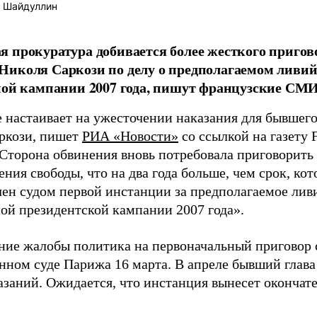
 Шайдуллин
 прокуратура добивается более жесткого пригово
Николя Саркози по делу о предполагаемом ливи
ной кампании 2007 года, пишут французские СМИ
 настаивает на ужесточении наказания для бывшег
ркози, пишет
РИА «Новости»
со ссылкой на газету 
«Сторона обвинения вновь потребовала приговорить
ния свободы, что на два года больше, чем срок, ко
чен судом первой инстанции за предполагаемое ли
ной президентской кампании 2007 года».
ние жалобы политика на первоначальный приговор 
нном суде Парижа 16 марта. В апреле бывший глава
казаний. Ожидается, что инстанция вынесет окончат