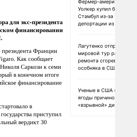
Фермер-американец
Уолкер купил билет в
Стамбул из-за угрозы
ра для экс-президента
депортации из России
йском финансировании
.
Лагутенко отправился в
о президента Франции
мировой тур ради
Figaro. Как сообщает
ремонта сгоревшего
 Николя Саркози к семи
особняка в США
торый в конечном итоге
вийское финансирование
Ученые в США назвали 
ягоды причиной
«взрывной» диареи
стартовало в
 государства приступил
ельный вердикт 30