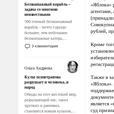
Безэкипажный корабль –
«Яблока» 
решены раз и навсегда, но –
задача со многими
нет, не решены.
агентами,
неизвестными
(принадле
500-тонный безэкипажный
Совокупная
корабль – нечто гораздо
рублей, пр
большее, чем небольшие
безэкипажные катера,
Кроме тог
применение которых уже
3 комментария
стало обыденностью. Задача по
установле
созданию такого корабля очень
избиратель
сложна и амбициозна. Однако
регистрац
и ее реализация радикально
Ольга Андреева
поднимет наши боевые
Культ психотравмы
Также в з
возможности.
разрушает и человека, и
«Яблока».
народ
поддержке
Обиды на этот жестокий мир,
документе
разрушающий нас, таких
является 
хрупких и ранимых,
суд призн
становятся новым культом,