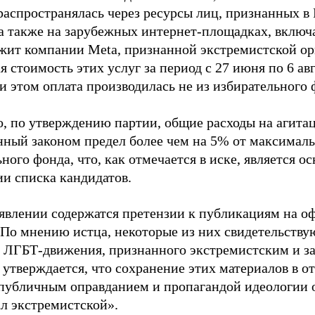
распространялась через ресурсы лиц, признанных 
 а также на зарубежных интернет-площадках, включа
жит компании Meta, признанной экстремистской ор
 стоимость этих услуг за период с 27 июня по 6 ав
и этом оплата производилась не из избирательного 
о, по утверждению партии, общие расходы на агит
нный законом предел более чем на 5% от максималь
ного фонда, что, как отмечается в иске, является 
ии списка кандидатов.
аявлении содержатся претензии к публикациям на о
 По мнению истца, некоторые из них свидетельству
 ЛГБТ-движения, признанного экстремистским и з
 утверждается, что сохранение этих материалов в о
«публичным оправданием и пропагандой идеологии 
ал экстремистской».