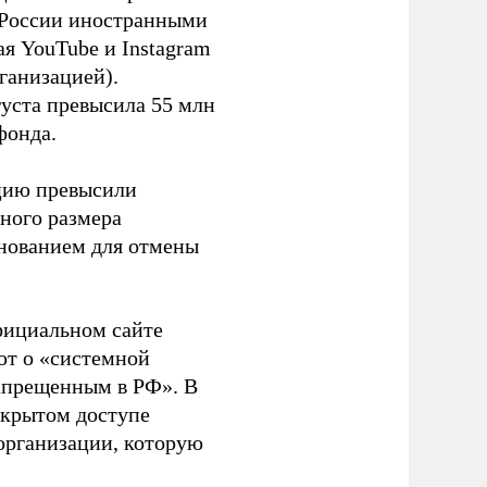
в России иностранными
я YouTube и Instagram
ганизацией).
густа превысила 55 млн
фонда.
ацию превысили
ного размера
основанием для отмены
фициальном сайте
ют о «системной
апрещенным в РФ». В
ткрытом доступе
организации, которую