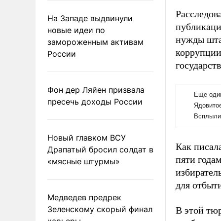
Расследов
На Западе выдвинули
публикаци
новые идеи по
нужды шта
замороженным активам
коррупции
России
государст
Фон дер Ляйен призвала
пресечь доходы России
Новый главком ВСУ
Как писал
Драпатый бросил солдат в
пяти года
«мясные штурмы»
избирател
для отбыти
Медведев предрек
Зеленскому скорый финал
В этой тю
карьеры