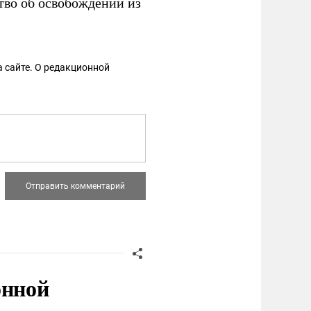
тво об освобождении из
 сайте. О редакционной
онной