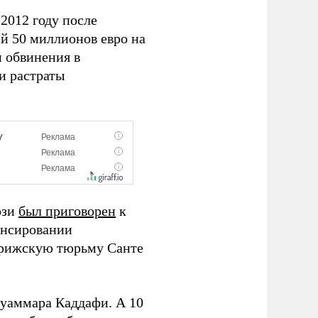
2012 году после
й 50 миллионов евро на
и обвинения в
и растраты
ози
был приговорен
к
ансировании
рижскую тюрьму Санте
уаммара Каддафи. А 10