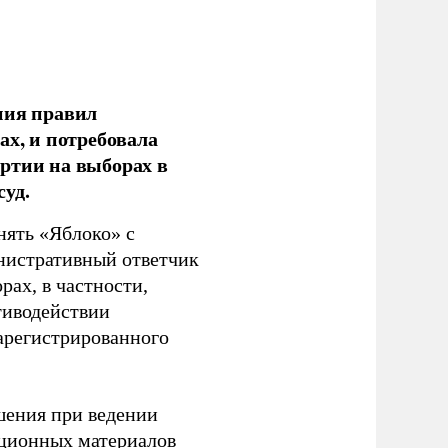
ния правил
ах, и потребовала
ртии на выборах в
уд.
нять «Яблоко» с
инистративный ответчик
ах, в частности,
тиводействии
зарегистрированного
шения при ведении
ационных материалов