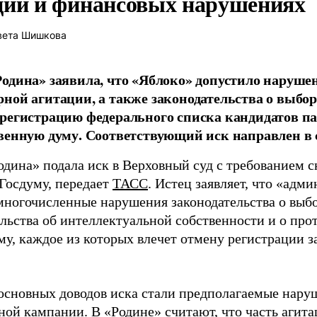
ции и финансовых нарушениях
вета Шишкова
одина» заявила, что «Яблоко» допустило наруше
ной агитации, а также законодательства о выбор
регистрацию федерального списка кандидатов па
венную думу. Соответствующий иск направлен в с
одина» подала иск в Верховный суд с требованием с
 Госдуму, передает
ТАСС
. Истец заявляет, что «адм
многочисленные нарушения законодательства о выбор
ельства об интеллектуальной собственности и о про
му, каждое из которых влечет отмену регистрации 
основных доводов иска стали предполагаемые нару
ной кампании. В «Родине» считают, что часть агит