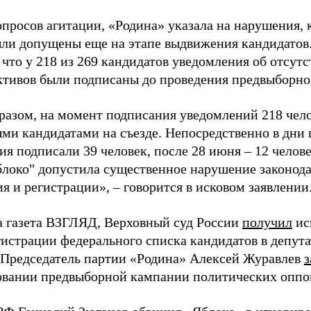
просов агитации, «Родина» указала на нарушения, 
ыли допущены еще на этапе выдвижения кандидатов. 
 что у 218 из 269 кандидатов уведомления об отсу
активов были подписаны до проведения предвыборног
разом, на момент подписания уведомлений 218 чело
ми кандидатами на съезде. Непосредственно в дни 
я подписали 39 человек, после 28 июня – 12 челов
блоко" допустила существенное нарушение законода
 и регистрации», – говорится в исковом заявлении
а газета ВЗГЛЯД, Верховный суд России
получил
ис
гистрации федерального списка кандидатов в депут
 Председатель партии «Родина» Алексей Журавлев
з
вании предвыборной кампании политических оппо