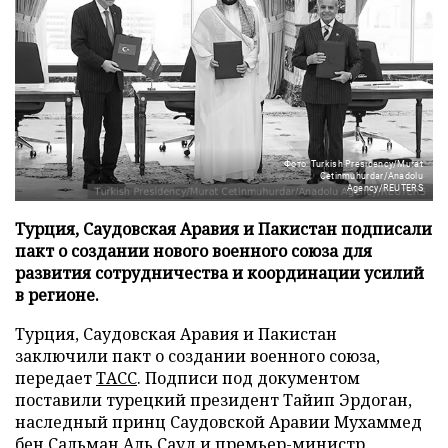
Фото: Turkish Presidency/Murat
Cetinmuhurdar/Anadolu
Agency/REUTERS
Турция, Саудовская Аравия и Пакистан подписали
пакт о создании нового военного союза для
развития сотрудничества и координации усилий
в регионе.
Турция, Саудовская Аравия и Пакистан
заключили пакт о создании военного союза,
передает
ТАСС
. Подписи под документом
поставили турецкий президент Тайип Эрдоган,
наследный принц Саудовской Аравии Мухаммед
бен Сальман Аль Сауд и премьер-министр