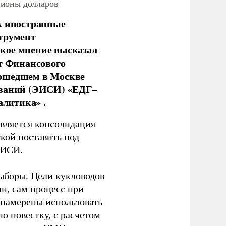
лионы долларов
х иностранные
струмент
кое мнение высказал
нт Финансового
рошедшем в Москве
ований (ЭИСИ) «ЕДГ–
алитика» .
является консолидация
кой поставить под
ЭИСИ.
ыборы. Цели кукловодов
и, сам процесс при
 намерены использовать
ю повестку, с расчетом