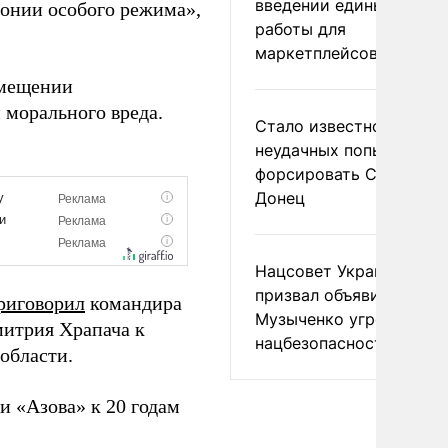
введении единых прави
лонии особого режима»,
работы для
маркетплейсов в ЕАЭС
змещении
 морального вреда.
Стало известно о
неудачных попытках ВС
форсировать Северски
Донец
Нацсовет Украины по Т
призвал объявить
риговорил
командира
Музыченко угрозой
митрия Храпача к
нацбезопасности
области.
и «Азова» к 20 годам