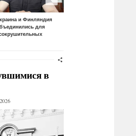
краина и Финляндия
«Генерал-провал»: кака
бъединились для
правда выяснилась про
сокрушительных
Драпатого
анкций" против России
нувшимися в
2026