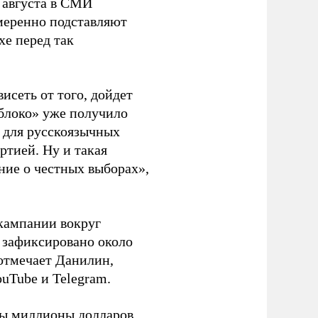
 августа в СМИ
амеренно подставляют
хе перед так
висеть от того, дойдет
блоко» уже получило
а для русскоязычных
ртией. Ну и такая
ние о честных выборах»,
кампании вокруг
о зафиксировано около
 отмечает Данилин,
ouTube и Telegram.
ны миллионы долларов.