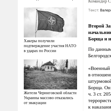
Командир С
Tекст:
Валер
Второй За
начальник
Борща и н
Хакеры получили
подтверждение участия НАТО
По данным 
в ударах по России
Белгородс
«Военный 
в отношен
штурмовой
Борща. Он
Жители Черниговской области
ч. 3 ст. 2
Украины массово отказались
террорист
от эвакуации
к наказан