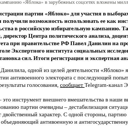
 кампанию «Яблока» в зарубежных соцсетях вложены мил
истрации партии «Яблоко» для участия в выбора
 получили возможность использовать ее как ин
ства в российскую избирательную кампанию. Та
, директор Центра политического анализа, доце
тета при правительстве РФ Павел Данилин на п
толе Экспертного института социальных исслед
становка сил. Итоги регистрации и экспертная ан
 Данилила, одной из целей деятельности «Яблоко» 
ртии антивоенного электората с последующей попыт
результаты голосования,
сообщает
Telegram-канал 
– это инструмент внешнего вмешательства в наши в
зованию партии очевидны – дестабилизация ситуаци
т двойственный характер. С одной стороны, партию
, объединяющий антивоенную и антигосударственну