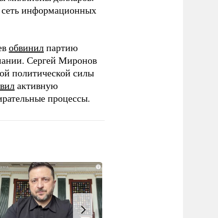
ю сеть информационных
ев
обвинил
партию
пании. Сергей Миронов
той политической силы
вил
активную
ирательные процессы.
i