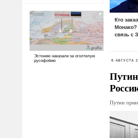
оплачиваться за счет
российских
налогоплательщиков и где
Кто зака
Еревану за свои поступки не
Монако?
нужно отвечать.
связь с 
6 АВГУСТА 2
Путин
Росси
Путин прин