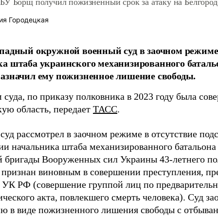
БУ Борщ получил пожизненный срок за атаку на Белгород
ия Городецкая
падный окружной военный суд в заочном режиме
а штаба украинского механизированного батал
азначил ему пожизненное лишение свободы.
суда, по приказу полковника в 2023 году была сове
кую область, передает
ТАСС
.
суд рассмотрел в заочном режиме в отсутствие под
ии начальника штаба механизированного батальона
 бригады Вооруженных сил Украины 43-летнего по
 признан виновным в совершении преступления, пр
05 УК РФ (совершение группой лиц по предваритель
ического акта, повлекшего смерть человека). Суд з
ию в виде пожизненного лишения свободы с отбыван