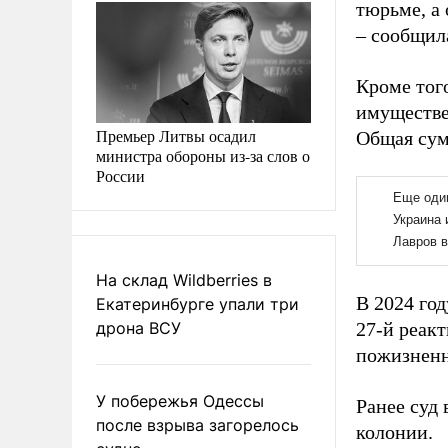
тюрьме, а
– сообщила
Кроме тог
имуществе
Премьер Литвы осадил
Общая сум
министра обороны из-за слов о
России
На склад Wildberries в
В 2024 го
Екатеринбурге упали три
дрона ВСУ
27-й реак
пожизненн
У побережья Одессы
Ранее суд
после взрыва загорелось
колонии.