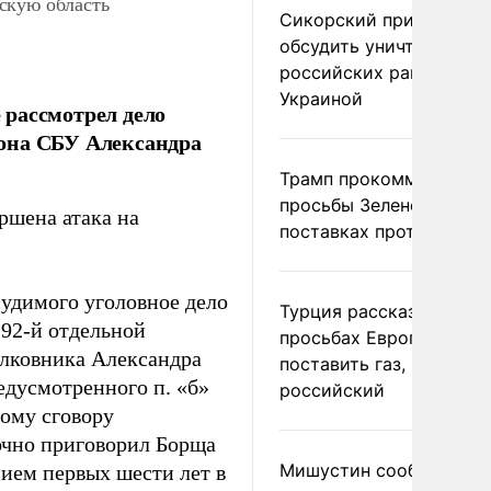
скую область
Сикорский призвал
обсудить уничтожение
российских ракет над
Украиной
 рассмотрел дело
ьона СБУ Александра
Трамп прокомментиров
просьбы Зеленского о
ршена атака на
поставках противораке
судимого уголовное дело
Турция рассказала о
 92-й отдельной
просьбах Европы
лковника Александра
поставить газ, но не
едусмотренного п. «б»
российский
ному сговору
аочно приговорил Борща
Мишустин сообщил о
ием первых шести лет в