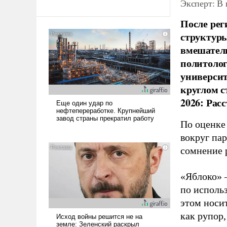
Эксперт: В
После рег
структуры
вмешатель
политолог
универси
круглом с
2026: Рас
По оценке
вокруг па
сомнение 
«Яблоко» 
по исполь
этом носи
как рупор