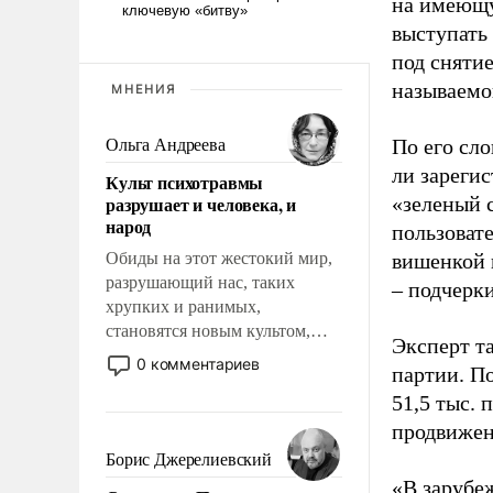
на имеющу
выступать
под снятие
называемо
МНЕНИЯ
По его сло
Ольга Андреева
ли зареги
Культ психотравмы
разрушает и человека, и
«зеленый 
народ
пользовате
Обиды на этот жестокий мир,
вишенкой 
разрушающий нас, таких
– подчерк
хрупких и ранимых,
становятся новым культом,
Эксперт т
постепенно вытесняя и
0 комментариев
партии. П
отменяя традиционное
51,5 тыс.
требование к человеку – быть
мужественным и твердым под
продвижени
ударами судьбы, брать на себя
Борис Джерелиевский
ответственность, помогать
«В зарубе