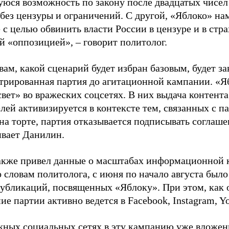
юся возможность по закону после двадцатых чисел
 без цензуры и ограничений. С другой, «Яблоко» н
 с целью обвинить власти России в цензуре и в стра
й «оппозицией», – говорит политолог.
вам, какой сценарий будет избран базовым, будет за
стрированная партия до агитационной кампании. «Я
свет» во вражеских соцсетях. В них выдача контент
лей активизируется в контексте тем, связанных с па
на торте, партия отказывается подписывать соглаше
ивает Данилин.
акже привел данные о масштабах информационной 
о словам политолога, с июня по начало августа был
 публикаций, посвященных «Яблоку». При этом, как
е партии активно ведется в Facebook, Instagram, Y
жных социальных сетях в эту кампанию уже вложе