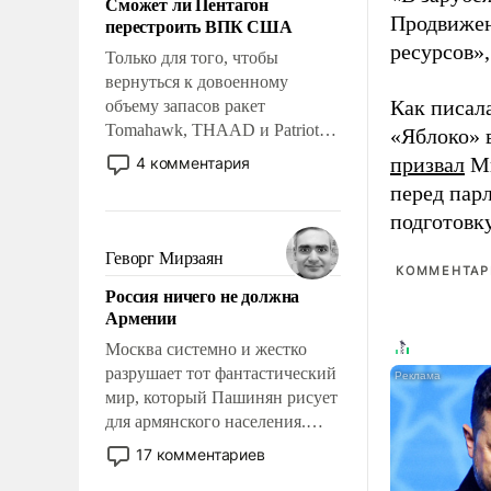
Сможет ли Пентагон
слабым, идти вперед и
Продвижен
перестроить ВПК США
адаптироваться.
ресурсов»,
Только для того, чтобы
вернуться к довоенному
Как писал
объему запасов ракет
Tomahawk, THAAD и Patriot
«Яблоко» 
США потребуется более трех
призвал
Ми
4 комментария
лет. Даже небольшая война с
перед пар
Ираном опустошила
подготовк
американские арсеналы.
Сложившаяся ситуация
Геворг Мирзаян
КОММЕНТАРИ
означает многолетний период
Россия ничего не должна
уязвимости США, например,
Армении
перед Китаем.
Москва системно и жестко
разрушает тот фантастический
мир, который Пашинян рисует
для армянского населения.
Мир, где политические
17 комментариев
прожекты будут безусловно