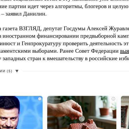
ие партии идет через алгоритмы, блогеров и целу
 – заявил Данилин.
а газета ВЗГЛЯД, депутат Госдумы Алексей Журавл
в иностранном финансировании предвыборной кам
нюст и Генпрокуратуру проверить деятельность э
ламентскими выборами. Ранее Совет Федерации
выя
у западных стран к вмешательству в российские изб
И (5)
▼
i
i