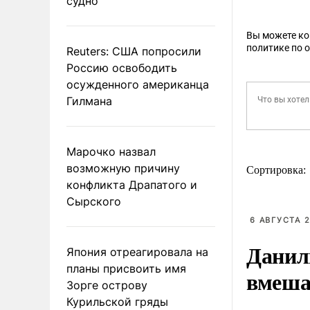
судно
Вы можете к
политике по 
Reuters: США попросили
Россию освободить
осужденного американца
Гилмана
Марочко назвал
возможную причину
Сортировка:
конфликта Драпатого и
Сырского
6 АВГУСТА 2
Данил
Япония отреагировала на
планы присвоить имя
вмеша
Зорге острову
Курильской гряды