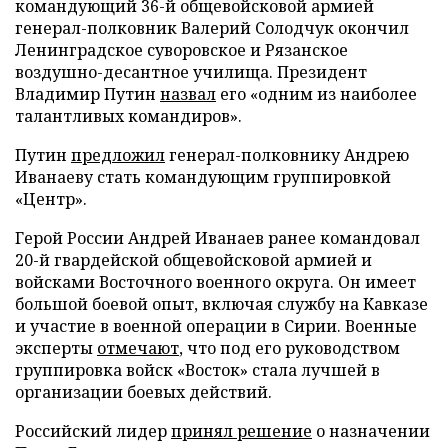
командующий 36-й общевойсковой армией
генерал-полковник Валерий Солодчук окончил
Ленинградское суворовское и Рязанское
воздушно-десантное училища. Президент
Владимир Путин
назвал
его «одним из наиболее
талантливых командиров».
Путин
предложил
генерал-полковнику Андрею
Иванаеву стать командующим группировкой
«Центр».
Герой России Андрей Иванаев ранее командовал
20-й гвардейской общевойсковой армией и
войсками Восточного военного округа. Он имеет
большой боевой опыт, включая службу на Кавказе
и участие в военной операции в Сирии. Военные
эксперты
отмечают
, что под его руководством
группировка войск «Восток» стала лучшей в
организации боевых действий.
Российский лидер
принял решение
о назначении