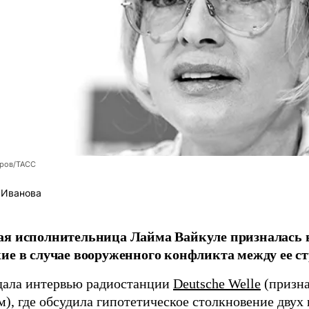
оров/ТАСС
 Иванова
я исполнительница Лайма Вайкуле призналась в
ие в случае вооруженного конфликта между ее ст
дала интервью радиостанции
Deutsche Welle
(призна
), где обсудила гипотетическое столкновение двух 