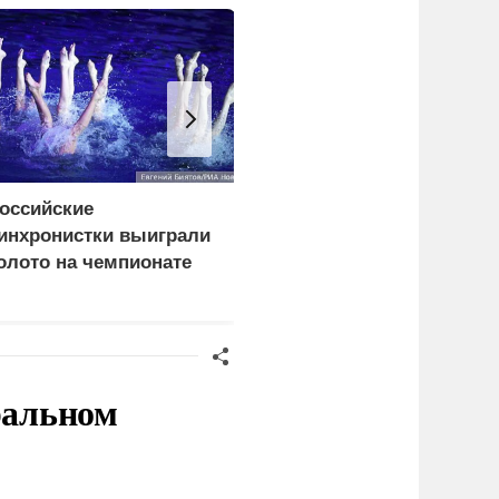
оссийские
В Киеве уничтожен
инхронистки выиграли
логистический комплек
олото на чемпионате
Denka Logistics
вропы в Париже
ральном