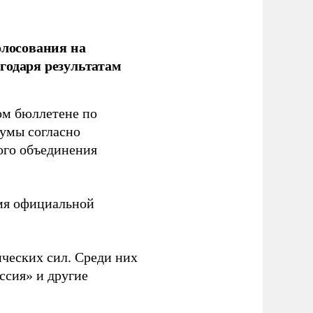
олосования на
годаря результатам
ом бюллетене по
думы согласно
ого объединения
емя официальной
ческих сил. Среди них
ссия» и другие