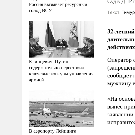
Суд в ДНР 
Россия вызывает ресурсный
голод ВСУ
Tекст:
Тимур
32-летний
длительны
действиях
Оператор 
Клинцевич: Путин
содержательно перестроил
(запрещен
ключевые контуры управления
сообщает
армией
мужчину в
«На основ
вынес при
заявлении 
исправите
В аэропорту Лейпцига