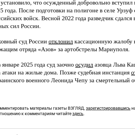
 установило, что осужденный добровольно вступил 
5 года. После подготовки на полигоне в селе Урзуф 
сийских войск. Весной 2022 года разведчик сдался
ых сил России.
ховный суд России
отклонил
кассационную жалобу 
жащим отряда «Азов» за артобстрелы Мариуполя.
в январе 2025 года суд заочно
осудил
азовца Льва Ка
а атаки на жилые дома. Позже судебная инстанция
о
краинского военного Леонида Чепу за смертельный 
омментировать материалы газеты ВЗГЛЯД,
зарегистрировавшись
на
отношению к комментариям читайте
здесь
.