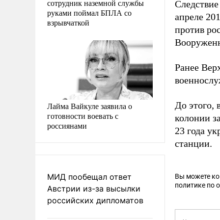
сотрудник наземной службы
Следствие
руками поймал БПЛА со
апреле 201
взрывчаткой
против рос
Вооруженн
Ранее Вер
военнослу
До этого, 
Лайма Вайкуле заявила о
готовности воевать с
колонии з
россиянами
23 года у
станции.
МИД пообещал ответ
Вы можете к
политике по 
Австрии из-за высылки
российских дипломатов