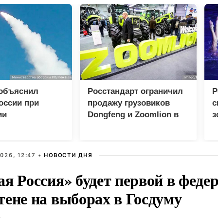
 объяснил
Росстандарт ограничил
Р
оссии при
продажу грузовиков
с
ии
Dongfeng и Zoomlion в
з
еских центров в
России
Е
026, 12:47 •
НОВОСТИ ДНЯ
ая Россия» будет первой в феде
тене на выборах в Госдуму