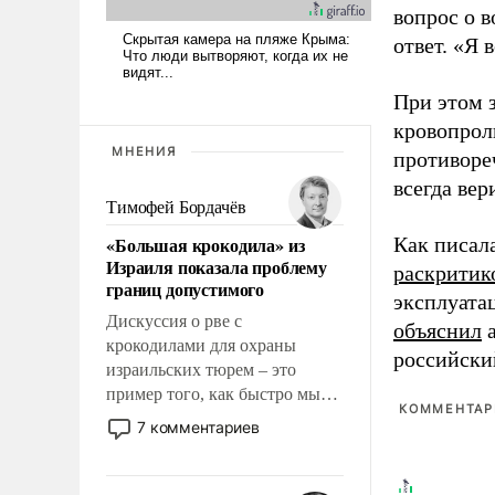
вопрос о 
ответ. «Я 
При этом з
кровопрол
МНЕНИЯ
противоре
всегда вер
Тимофей Бордачёв
«Большая крокодила» из
Как писал
Израиля показала проблему
раскритик
границ допустимого
эксплуата
Дискуссия о рве с
объяснил
а
крокодилами для охраны
российски
израильских тюрем – это
пример того, как быстро мы
КОММЕНТАРИ
двигаемся по пути
7 комментариев
революционных изменений.
То, что несколько лет назад
было образом для