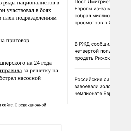
Пост Дмитриева о гибе
в ряды националистов в
Европы из-за мигранто
он участвовал в боях
собрал миллион
 в плен подразделениям
просмотров в X
на приговор
В РЖД сообщили о
четвертой попытке
продать Рижский вокза
шперского на 24 года
тправила
за решетку на
обстрел насосной
Российские синхронис
завоевали золото на
чемпионате Европы
 сайте. О редакционной