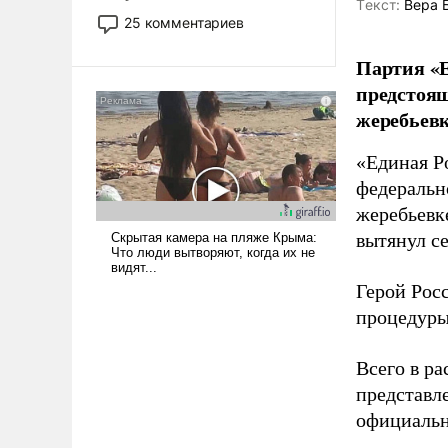
Tекст:
Вера 
то это уже стараются не
25 комментариев
использовать – так же, как
«бабка», «дед», – хотя бы в
Партия «Е
образованной среде, потому
предстоящ
что оно уже несет негативные
жеребьевк
коннотации.
«Единая Р
федеральн
жеребьевк
вытянул с
Герой Рос
процедуры
Всего в р
представл
официальн