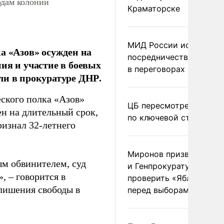
одам колонии
Краматорске
МИД России исключил
а «Азов» осужден на
посредничество Герма
ия и участие в боевых
в переговорах по Украи
ли в прокуратуре ДНР.
ского полка «Азов»
ЦБ пересмотрел прогно
ен на длительный срок,
по ключевой ставке
изнал 32-летнего
Миронов призвал Миню
ым обвинителем, суд
и Генпрокуратуру
, – говорится в
проверить «Яблоко»
 лишения свободы в
перед выборами