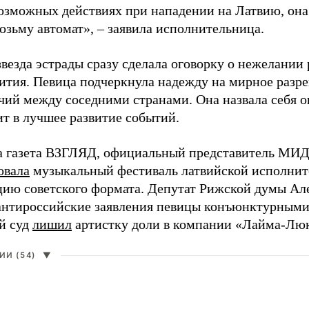
возможных действиях при нападении на Латвию, она
возьму автомат», – заявила исполнительница.
везда эстрады сразу сделала оговорку о нежелании
ития. Певица подчеркнула надежду на мирное раз
чий между соседними странами. Она назвала себя 
ит в лучшее развитие событий.
а газета ВЗГЛЯД, официальный представитель МИД
овала
музыкальный фестиваль латвийской исполнит
цию советского формата. Депутат Рижской думы Ал
нтироссийские заявления певицы конъюнктурными
й суд
лишил
артистку доли в компании «Лайма-Люк
И (54)
▼