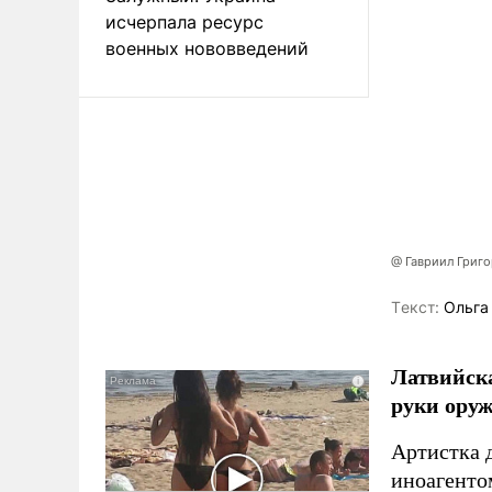
исчерпала ресурс
военных нововведений
@ Гавриил Григ
Tекст:
Ольга
Латвийска
руки оруж
Артистка 
иноагентом