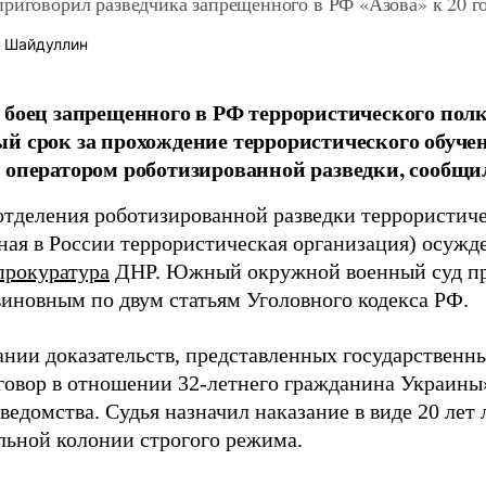
приговорил разведчика запрещенного в РФ «Азова» к 20 г
 Шайдуллин
 боец запрещенного в РФ террористического полк
й срок за прохождение террористического обучен
 оператором роботизированной разведки, сообщи
отделения роботизированной разведки террористиче
ная в России террористическая организация) осужд
прокуратура
ДНР. Южный окружной военный суд пр
иновным по двум статьям Уголовного кодекса РФ.
ании доказательств, представленных государственн
говор в отношении 32-летнего гражданина Украины»
ведомства. Судья назначил наказание в виде 20 лет
льной колонии строгого режима.