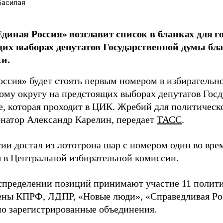
Басилая
диная Россия» возглавит список в бланках для г
их выборах депутатов Государственной думы бла
и.
оссия» будет стоять первым номером в избирательн
ому округу на предстоящих выборах депутатов Гос
е, которая проходит в ЦИК. Жребий для политическ
енатор Александр Карелин, передает
ТАСС
.
сии достал из лототрона шар с номером один во вр
 в Центральной избирательной комиссии.
аспределении позиций принимают участие 11 полити
ены КПРФ, ЛДПР, «Новые люди», «Справедливая Ро
о зарегистрированные объединения.