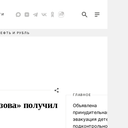
ТИ
НЕФТЬ И РУБЛЬ
ГЛАВНОЕ
зова» получил
Объявлена
принудительная
эвакуация детей в
подконтрольном Киеву