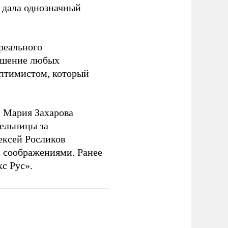
 дала однозначный
 реального
решение любых
оптимистом, который
 Мария Захарова
ельницы за
ексей Росликов
 соображениями. Ранее
с Рус».