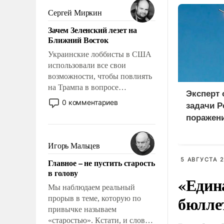
псевдонаучной фантастики,
Сергей Миркин
стало всерьез обсуждаемой
Зачем Зеленский лезет на
идеей.
Ближний Восток
Украинские лоббисты в США
использовали все свои
возможности, чтобы повлиять
на Трампа в вопросе
Эксперт
предоставления вооружений
0 комментариев
задачи Р
своим нанимателям. Вероятно,
поражен
кому-то из тех, кто
логистич
консультирует Киев, пришла в
Киеве
голову мысль: хорошо бы
Игорь Мальцев
продемонстрировать, что
5 АВГУСТА 2
Главное – не пустить старость
Украина вступила в
в голову
вооруженное противостояние
«Един
с Ираном.
Мы наблюдаем реальный
бюлле
прорыв в теме, которую по
привычке называем
«старостью». Кстати, и слово-