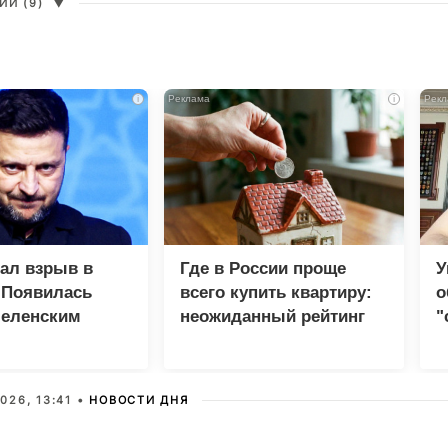
И (9)
▼
i
i
зал взрыв в
Где в России проще
У
 Появилась
всего купить квартиру:
о
Зеленским
неожиданный рейтинг
"
с
026, 13:41 •
НОВОСТИ ДНЯ