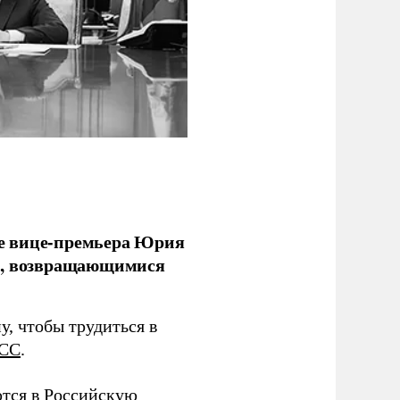
е вице-премьера Юрия
ми, возвращающимися
у, чтобы трудиться в
СС
.
тся в Российскую