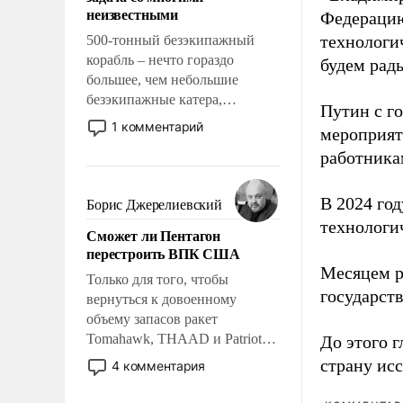
адаптироваться.
неизвестными
Федерацию
технологи
500-тонный безэкипажный
корабль – нечто гораздо
будем рады
большее, чем небольшие
безэкипажные катера,
Путин с г
применение которых уже
1 комментарий
мероприят
стало обыденностью. Задача по
работника
созданию такого корабля очень
сложна и амбициозна. Однако
и ее реализация радикально
В 2024 го
Борис Джерелиевский
поднимет наши боевые
технологи
Сможет ли Пентагон
возможности.
перестроить ВПК США
Месяцем р
Только для того, чтобы
государст
вернуться к довоенному
объему запасов ракет
Tomahawk, THAAD и Patriot
До этого г
США потребуется более трех
страну исс
4 комментария
лет. Даже небольшая война с
Ираном опустошила