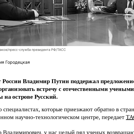
аков/пресс-служба президента РФ/ТАСС
ия Городецкая
т России Владимир Путин поддержал предложени
организовать встречу с отечественными учены
ы на острове Русский.
о специалистах, которые приезжают обратно в стран
нном научно-технологическом центре, передает
ТА
 Владимирович, у нас целый ряд ученых возвращаю