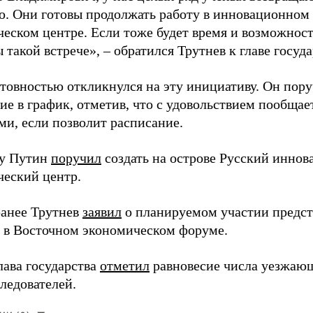
. Они готовы продолжать работу в инновационном 
ческом центре. Если тоже будет время и возможност
 такой встрече», – обратился Трутнев к главе госуда
отовностью откликнулся на эту инициативу. Он пор
ие в график, отметив, что с удовольствием пообщае
ми, если позволит расписание.
ду Путин
поручил
создать на острове Русский инно
ческий центр.
анее Трутнев
заявил
о планируемом участии предс
в в Восточном экономическом форуме.
лава государства
отметил
равновесие числа уезжаю
ледователей.