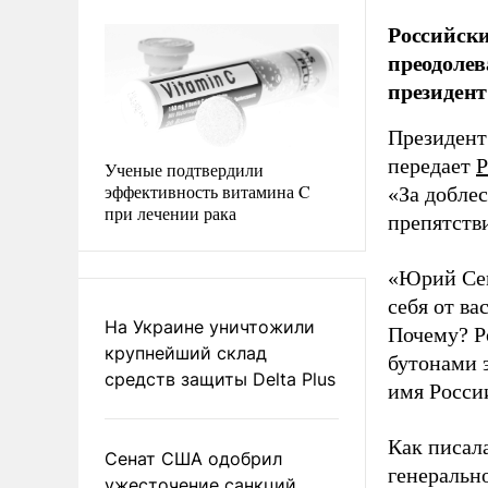
Российск
преодолев
президент
Президент
передает
Р
Ученые подтвердили
эффективность витамина C
«За добле
при лечении рака
препятстви
«Юрий Сем
себя от ва
На Украине уничтожили
Почему? Р
крупнейший склад
бутонами э
средств защиты Delta Plus
имя России
Как писал
Сенат США одобрил
генеральн
ужесточение санкций