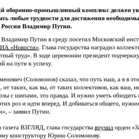
ий оборонно-промышленный комплекс должен уве
ать любые трудности для достижения необходимых
 России Владимир Путин.
 Владимир Путин в среду посетил Московский инст
ИА «Новости»
. Глава государства наградил коллек
стный труд». В ходе церемонии президент подчеркн
й на пути к успеху.
енович (Соломонов) сказал, что путь наш, а я в эт
с, от таких, как вы, от таких коллективов, как ваш, 
озы с шипами, это правда. И нужно уметь обходить
тих роз и идти вперед. И добиваться общего, нужно
», – заявил Путин.
а газета ВЗГЛЯД, глава государства
вручил
орден «З
ому конструктору Юрию Соломонову.