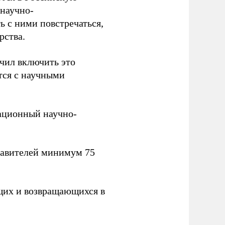
научно-
ь с ними повстречаться,
рства.
учил включить это
тся с научными
вационный научно-
тавителей минимум 75
щих и возвращающихся в