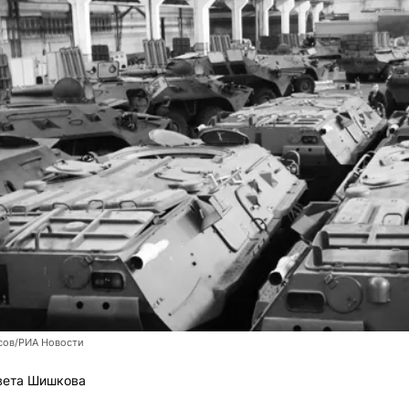
сов/РИА Новости
вета Шишкова