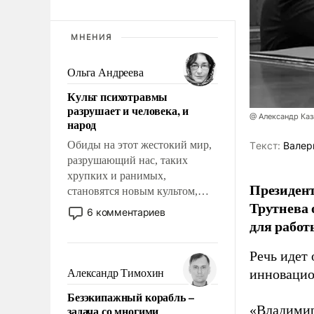
МНЕНИЯ
Ольга Андреева
Культ психотравмы
разрушает и человека, и
@ Александр Каз
народ
Обиды на этот жестокий мир,
Tекст:
Валер
разрушающий нас, таких
хрупких и ранимых,
Президен
становятся новым культом,
Трутнева 
постепенно вытесняя и
6 комментариев
отменяя традиционное
для работ
требование к человеку – быть
мужественным и твердым под
Речь идет 
ударами судьбы, брать на себя
инновацио
Александр Тимохин
ответственность, помогать
Безэкипажный корабль –
слабым, идти вперед и
«Владимир
задача со многими