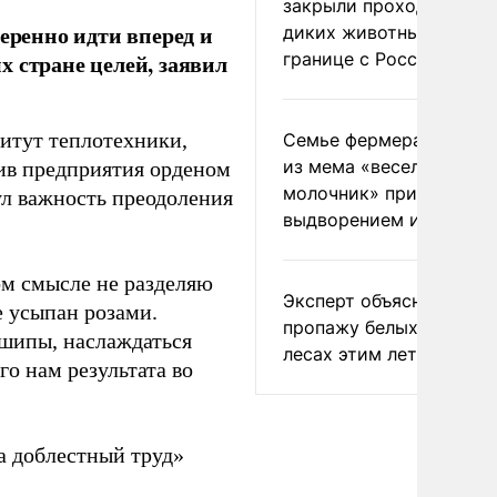
закрыли проходы для
ренно идти вперед и
диких животных на
границе с Россией
 стране целей, заявил
итут теплотехники,
Семье фермера Уолкер
из мема «веселый
тив предприятия орденом
молочник» пригрозили
ул важность преодоления
выдворением из Росси
ом смысле не разделяю
Эксперт объяснил
не усыпан розами.
пропажу белых грибов 
 шипы, наслаждаться
лесах этим летом
го нам результата во
а доблестный труд»