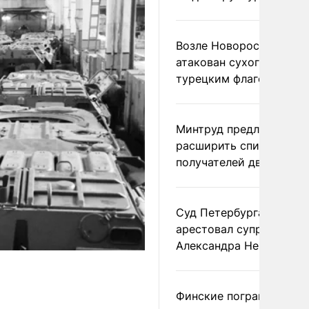
Возле Новороссийска
атакован сухогруз под
турецким флагом
Минтруд предложил
расширить список
получателей двух пенс
Суд Петербурга заочно
арестовал супругу
Александра Невзорова
Финские пограничники