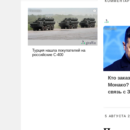
КОММЕНТАРИ
американские арсеналы.
Сложившаяся ситуация
означает многолетний период
уязвимости США, например,
перед Китаем.
Кто зака
Монако?
связь с 
5 АВГУСТА 2