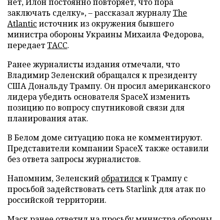
нет, Илон постоянно повторяет, что пора
заключать сделку», – рассказал журналу
The
Atlantic
источник из окружения бывшего
министра обороны Украины Михаила Федорова,
передает
ТАСС
.
Ранее журналисты издания отмечали, что
Владимир Зеленский обращался к президенту
США Дональду Трампу. Он просил американского
лидера убедить основателя SpaceX изменить
позицию по вопросу спутниковой связи для
планирования атак.
В Белом доме ситуацию пока не комментируют.
Представители компании SpaceX также оставили
без ответа запросы журналистов.
Напомним, Зеленский
обратился
к Трампу с
просьбой задействовать сеть Starlink для атак по
российской территории.
Маск ранее
ответил
на просьбу министра обороны