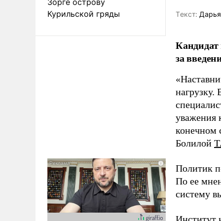
Зорге острову
Курильской гряды
Tекст:
Дарья
Кандидат 
за введен
«Наставни
нагрузку. 
специалис
уважения к
конечном с
Болилой
Т
Политик п
По ее мне
систему в
Институт 