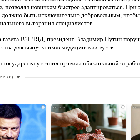
, позволяя новичкам быстрее адаптироваться. При 
 должно быть исключительно добровольным, чтобы 
нального выгорания специалистов.
а газета ВЗГЛЯД, президент Владимир Путин
поруч
ества для выпускников медицинских вузов.
а государства
уточнил
правила обязательной отрабо
И (0)
▼
i
i