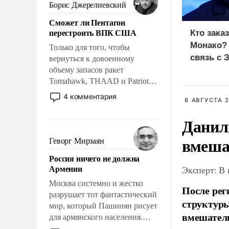
ударами судьбы, брать на себя
Борис Джерелиевский
ответственность, помогать
Сможет ли Пентагон
слабым, идти вперед и
перестроить ВПК США
Кто зака
адаптироваться.
Монако?
Только для того, чтобы
связь с 
вернуться к довоенному
объему запасов ракет
Tomahawk, THAAD и Patriot
США потребуется более трех
4 комментария
6 АВГУСТА 2
лет. Даже небольшая война с
Ираном опустошила
Данил
американские арсеналы.
Сложившаяся ситуация
вмеша
Геворг Мирзаян
означает многолетний период
Россия ничего не должна
уязвимости США, например,
Армении
Эксперт: В
перед Китаем.
Москва системно и жестко
После рег
разрушает тот фантастический
структуры
мир, который Пашинян рисует
вмешатель
для армянского населения.
Мир, где политические