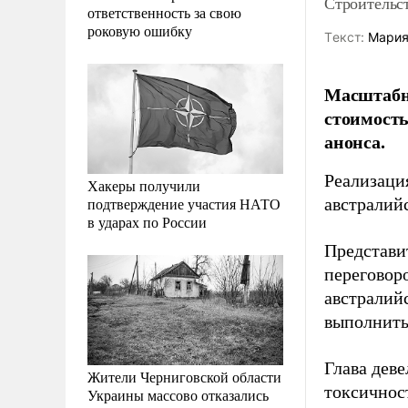
Строительст
ответственность за свою
роковую ошибку
Tекст:
Мария
Масштабны
стоимость
анонса.
Реализаци
Хакеры получили
подтверждение участия НАТО
австралий
в ударах по России
Представи
переговор
австралийс
выполнить
Глава дев
Жители Черниговской области
токсичнос
Украины массово отказались