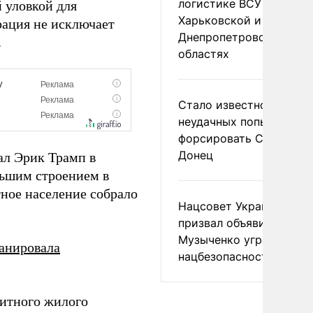
логистике ВСУ в
 уловкой для
Харьковской и
рация не исключает
Днепропетровской
.
областях
Стало известно о
неудачных попытках ВС
форсировать Северски
Донец
ал Эрик Трамп в
льшим строением в
тное население собрало
Нацсовет Украины по Т
призвал объявить
Музыченко угрозой
анировала
нацбезопасности
литного жилого