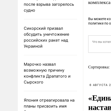
комплекса 
после взрыва загорелось
судно
Вы можете к
политике по 
Сикорский призвал
обсудить уничтожение
российских ракет над
Украиной
Марочко назвал
Сортировка:
возможную причину
конфликта Драпатого и
Сырского
6 АВГУСТА 2
«Един
Япония отреагировала на
наста
планы присвоить имя