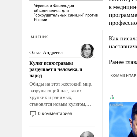
в медицине
программе
профессио
МНЕНИЯ
Как писал
наставнич
Ольга Андреева
Ранее глав
Культ психотравмы
разрушает и человека, и
народ
КОММЕНТАРИ
Обиды на этот жестокий мир,
разрушающий нас, таких
хрупких и ранимых,
становятся новым культом,
постепенно вытесняя и
0 комментариев
отменяя традиционное
требование к человеку – быть
мужественным и твердым под