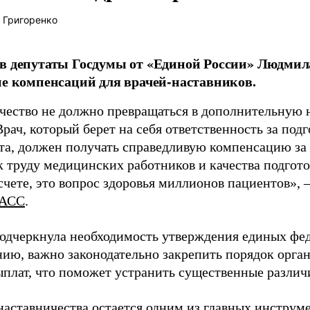
 Григоренко
в депутаты Госдумы от «Единой России» Людми
ие компенсаций для врачей-наставников.
чество не должно превращаться в дополнительную
Врач, который берет на себя ответственность за под
та, должен получать справедливую компенсацию за э
 труду медицинских работников и качества подготов
чете, это вопрос здоровья миллионов пациентов», 
АСС
.
одчеркнула необходимость утверждения единых фед
нию, важно законодательно закрепить порядок орга
ыплат, что поможет устранить существенные различ
наставничества остается одним из главных инструм