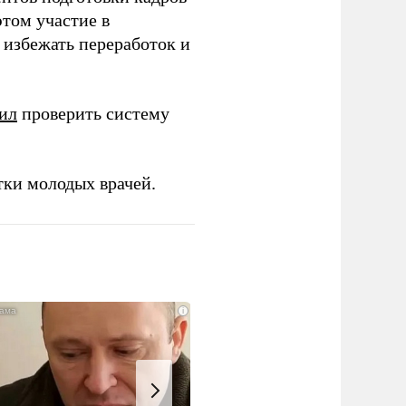
этом участие в
избежать переработок и
ил
проверить систему
тки молодых врачей.
i