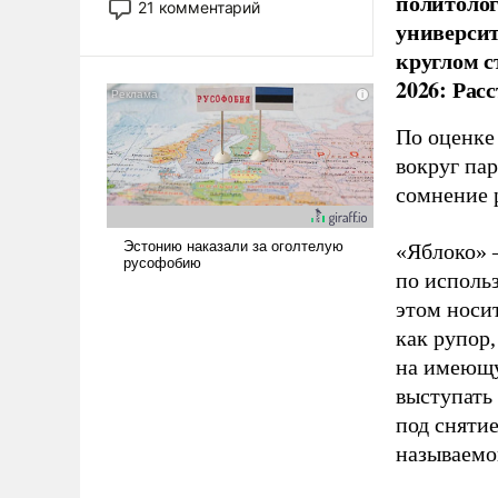
политолог
21 комментарий
прожекты будут безусловно
универси
оплачиваться за счет
круглом с
российских
2026: Рас
налогоплательщиков и где
Еревану за свои поступки не
По оценке
нужно отвечать.
вокруг па
сомнение 
«Яблоко» 
по исполь
этом носи
как рупор
на имеющу
выступать
под снятие
называемо