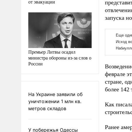
от эвакуации
представи
отвлечени
запуска но
Премьер Литвы осадил
министра обороны из-за слов о
России
Возведени
феврале э
стране, од
более 142 
На Украине заявили об
уничтожении 1 млн кв.
Как писал
метров складов
строитель
Ранее аме
У побережья Одессы