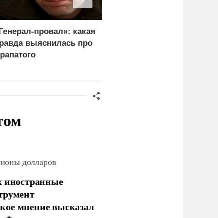
Генерал-провал»: какая
Россия больше не буде
равда выяснилась про
церемониться - теперь
рапатого
это законная цель в
Германии
том
лионы долларов
х иностранные
струмент
кое мнение высказал