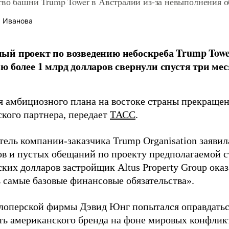
во башни Trump Tower в Австралии из-за невыполнения о
 Иванова
й проект по возведению небоскреба Trump Towe
ю более 1 млрд долларов свернули спустя три мес
я амбициозного плана на востоке страны прекращен
ского партнера, передает
ТАСС
.
тель компании-заказчика Trump Organisation заявил
ов и пустых обещаний по проекту предполагаемой 
ких долларов застройщик Altus Property Group оказ
 самые базовые финансовые обязательства».
елоперской фирмы Дэвид Юнг попытался оправдатьс
ть американского бренда на фоне мировых конфликт