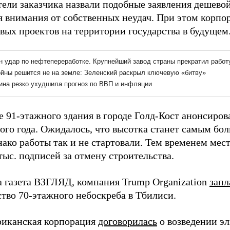
тели заказчика назвали подобные заявления дешевой
я внимания от собственных неудач. При этом корпо
вых проектов на территории государства в будущем
е 91-этажного здания в городе Голд-Кост анонсиров
того года. Ожидалось, что высотка станет самым бо
нако работы так и не стартовали. Тем временем мес
тыс. подписей за отмену строительства.
а газета ВЗГЛЯД, компания Trump Organization
запл
ство 70-этажного небоскреба в Тбилиси.
риканская корпорация
договорилась
о возведении э