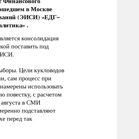
нт Финансового
рошедшем в Москве
ований (ЭИСИ) «ЕДГ–
алитика» .
является консолидация
кой поставить под
ЭИСИ.
ыборы. Цели кукловодов
и, сам процесс при
 намерены использовать
ю повестку, с расчетом
 августа в СМИ
амеренно подставляют
хе перед так