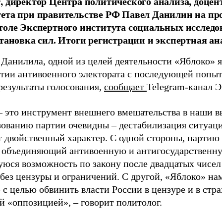
, директор Центра политического анализа, доце
тета при правительстве РФ Павел Данилин на п
толе Экспертного института социальных исслед
становка сил. Итоги регистрации и экспертная ан
 Данилила, одной из целей деятельности «Яблоко» 
ртии антивоенного электората с последующей попыт
результаты голосования,
сообщает
Telegram-канал 
– это инструмент внешнего вмешательства в наши в
зованию партии очевидны – дестабилизация ситуаци
т двойственный характер. С одной стороны, партию
, объединяющий антивоенную и антигосударственну
юся возможность по закону после двадцатых чисел
 без цензуры и ограничений. С другой, «Яблоко» н
 с целью обвинить власти России в цензуре и в стра
й «оппозицией», – говорит политолог.