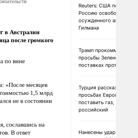
бязательств
Reuters: США попросил
Россию освободить
осужденного американ
Гилмана
r в Австралии
яца после громкого
Трамп прокомментиров
просьбы Зеленского о
а по вине
поставках противораке
а: «После месяцев
Турция рассказала о
стоимостью 1,5 млрд
просьбах Европы
ался не в состоянии
поставить газ, но не
российский
я, сославшись на
ов. В ответ
Нанесены удары по