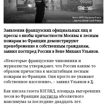
Фото: MPP/Keystone Press
Agency/Global Look Press
Заявления французских официальных лиц и
прессы о якобы причастности Москвы к лесным
пожарам во Франции демонстрируют
пренебрежение к собственным гражданам,
заявил постпред России в Вене Михаил Ульянов.
«Некоторые французские чиновники и
журналисты утверждают, что Россия каким-то
образом причастна к масштабным лесным
пожарам во Франции. Они просто не уважают
собственное население», – заявил Ульянов в
X
.
Как писала газета ВЗГЛЯД, площадь выгоревших
лесов во Франции
достигла
абсолютного
максимума за последние двадцать лет.