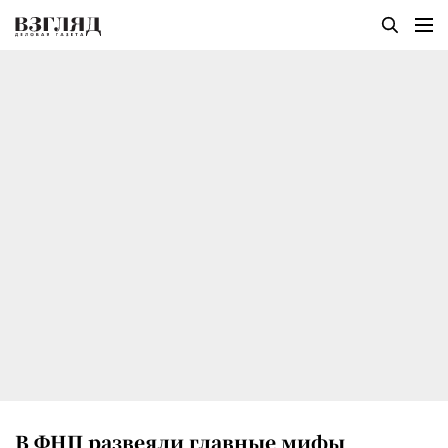
В ФНП развеяли главные мифы