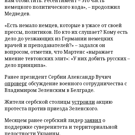
нам отомстить. Ресентимент – это часть
немецкого политического кода», – продолжил
Медведев.
«Есть немало немцев, которые в ужасе от своей
прессы, политиков. Но кто их слушает? Кому есть
дело до уезжающих из Германии немецких
врачей и преподавателей?» – задался он
вопросом, отметив, что Мартенс «выражает
мнение тевтонских элит»: «У них добить русских –
дело принципа».
Ранее президент Сербии Александр Вучич
опроверг
обсуждение военного сотрудничества с
Владимиром Зеленским в Белграде.
Жители сербской столицы
устроили
акцию
протеста против приезда Зеленского.
Месяцем ранее сербский лидер
заявил
о
поддержке суверенитета и территориальной
целостности Украины.