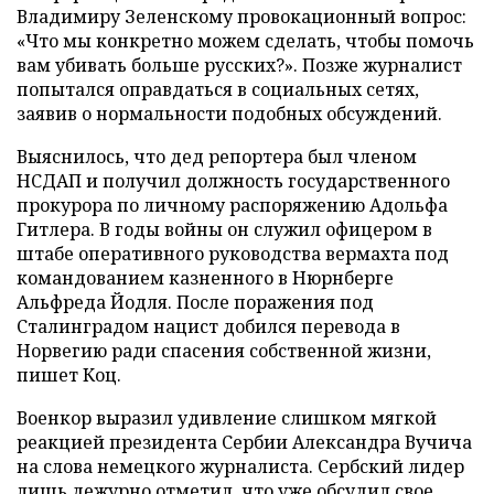
Владимиру Зеленскому провокационный вопрос:
«Что мы конкретно можем сделать, чтобы помочь
вам убивать больше русских?». Позже журналист
попытался оправдаться в социальных сетях,
заявив о нормальности подобных обсуждений.
Выяснилось, что дед репортера был членом
НСДАП и получил должность государственного
прокурора по личному распоряжению Адольфа
Гитлера. В годы войны он служил офицером в
штабе оперативного руководства вермахта под
командованием казненного в Нюрнберге
Альфреда Йодля. После поражения под
Сталинградом нацист добился перевода в
Норвегию ради спасения собственной жизни,
пишет Коц.
Военкор выразил удивление слишком мягкой
реакцией президента Сербии Александра Вучича
на слова немецкого журналиста. Сербский лидер
лишь дежурно отметил, что уже обсудил свое