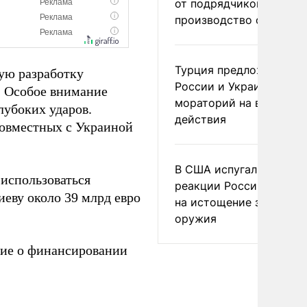
от подрядчиков ускори
производство оружия
Турция предложила
ную разработку
России и Украине
. Особое внимание
мораторий на военные
лубоких ударов.
действия
совместных с Украиной
В США испугались
использоваться
реакции России и Кита
иеву около 39 млрд евро
на истощение запасов
оружия
ие о финансировании