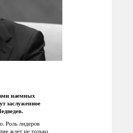
ками наемных
сут заслуженное
едведев.
о. Роль лидеров
дие ждет не только