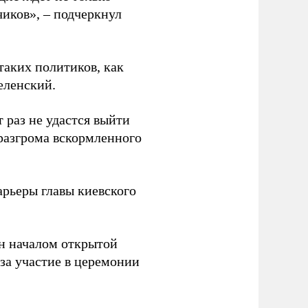
чиков», – подчеркнул
таких политиков, как
еленский.
 раз не удастся выйти
 разгрома вскормленного
рьеры главы киевского
н началом открытой
за участие в церемонии