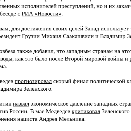
твенных исполнителей преступлений, но и их заказ
 беседе с
РИА «Новости»
.
вам, для достижения своих целей Запад использует 
езидент Грузии Михаил Саакашвили и Владимир З
вбеза также добавил, что западным странам на этот
 воды, как это было после Второй мировой войны и
ма.
ведев
прогнозировал
скорый финал политической ка
адимира Зеленского.
литик
назвал
экономическое давление западных стра
тив России. В мае Медведев
критиковал
Зеленского 
онения нациста Андрея Мельника.