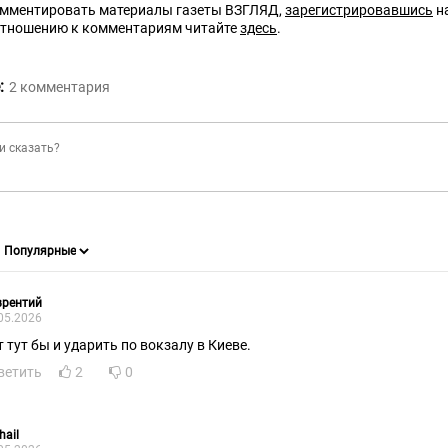
омментировать материалы газеты ВЗГЛЯД,
зарегистрировавшись
на
отношению к комментариям читайте
здесь
.
:
2
комментария
врентий
05.2026
т тут бы и ударить по вокзалу в Киеве.
ветить
2
0
hail