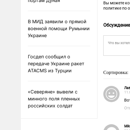
портам Дуная
Вы можете к
политике по 
В МИД заявили о прямой
Обсуждение
военной помощи Румынии
Украине
Госдеп сообщил о
передаче Украине ракет
ATACMS из Турции
Сортировка:
Ла
«Северяне» вывели с
11.
минного поля пленных
Во
российских солдат
От
Mik