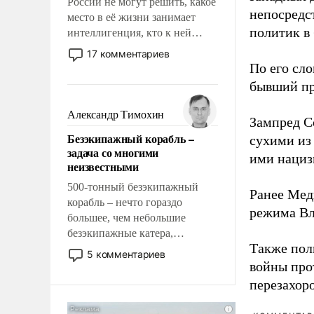
России не могут решить, какое
непосредс
место в её жизни занимает
политик в
интеллигенция, кто к ней
принадлежит, а кого из неё
17 комментариев
исключили с правом
По его сло
восстановления и без оного. И
бывший пр
чем она отличается от просто
образованных людей. Иногда
Александр Тимохин
Зампред Со
казалось, что эти вопросы
Безэкипажный корабль –
сухими из
решены раз и навсегда, но –
задача со многими
нет, не решены.
ими нациз
неизвестными
500-тонный безэкипажный
Ранее Мед
корабль – нечто гораздо
режима Вл
большее, чем небольшие
безэкипажные катера,
Также по
применение которых уже
5 комментариев
стало обыденностью. Задача по
войны про
созданию такого корабля очень
перезахор
сложна и амбициозна. Однако
и ее реализация радикально