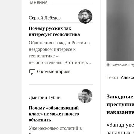
МНЕНИЯ
Сергей Лебедев
Почему русских так
интересует геополитика
Обвинения граждан России в
нездоровом интересе к
геополитике –
несостоятельны. Этот интерес
@ Екатерина Шт
рационален и прагматичен. Он
0 комментариев
обусловлен тысячелетним
Tекст:
Алекс
опытом выживания в крайне
непростых условиях и
Западные
фундаментальным знанием,
Дмитрий Губин
что мировая политика имеет
преступни
Почему «объясняющий
свойство заявляться на порог
наказание
класс» не может ничего
нашего дома.
объяснить
«Запад уве
Уже несколько столетий в
западных 