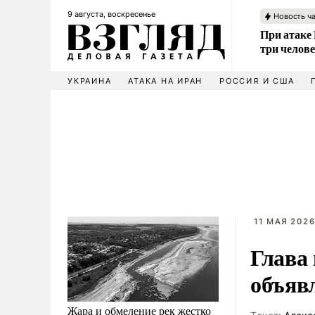
9 августа, воскресенье
Новость ч
При атаке
три челов
УКРАИНА
АТАКА НА ИРАН
РОССИЯ И США
11 МАЯ 2026
Глава
объяв
Жара и обмеление рек жестко