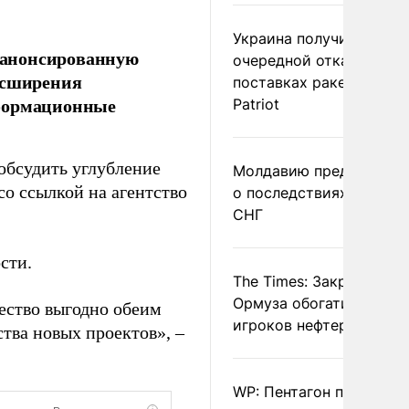
Украина получила
еанонсированную
очередной отказ в
асширения
поставках ракет для
нформационные
Patriot
обсудить углубление
Молдавию предупреди
со ссылкой на агентство
о последствиях выхода
СНГ
сти.
The Times: Закрытие
Ормуза обогатило новы
чество выгодно обеим
игроков нефтерынка
тва новых проектов», –
WP: Пентагон потребов