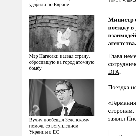
Tекст:
Алекс
ударили по Европе
Министр 
поездку в
взаимоде
агентства
Мэр Нагасаки назвал страну,
Глава нем
сбросившую на город атомную
сотрудниче
бомбу
DPA
.
Поездка н
«Германия
сторонам.
заявил Пи
Вучич пообещал Зеленскому
помочь со вступлением
Украины в ЕС