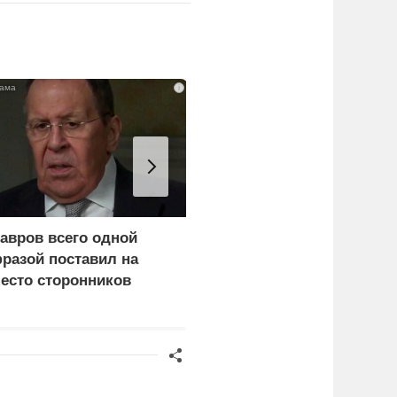
i
авров всего одной
«Генерал-провал»: кака
разой поставил на
правда выяснилась про
есто сторонников
Драпатого
ерца