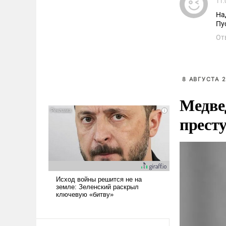
11.
На
Пу
От
8 АВГУСТА 2
Медве
прест