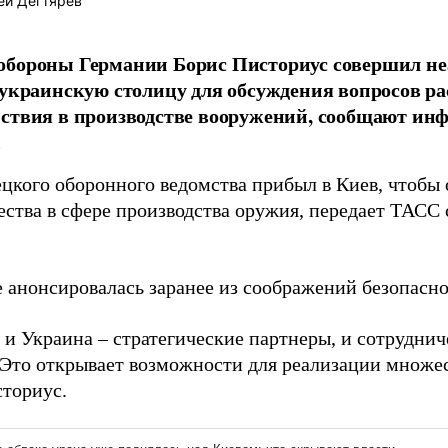
ей Дегтярёв
обороны Германии Борис Писториус совершил н
 украинскую столицу для обсуждения вопросов р
йствия в производстве вооружений, сообщают и
.
ецкого оборонного ведомства прибыл в Киев, чтобы 
ства в сфере производства оружия, передает ТАСС 
е анонсировалась заранее из соображений безопасно
 и Украина – стратегические партнеры, и сотрудни
 Это открывает возможности для реализации множес
сториус.