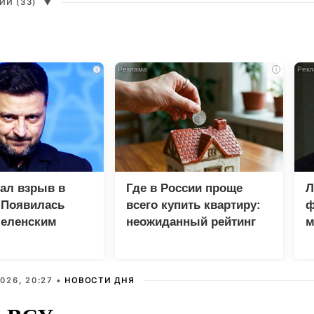
И (33)
▼
i
i
зал взрыв в
Где в России проще
Л
 Появилась
всего купить квартиру:
ф
Зеленским
неожиданный рейтинг
м
М
026, 20:27 •
НОВОСТИ ДНЯ