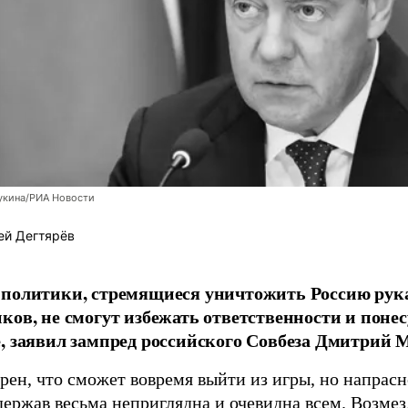
укина/РИА Новости
ей Дегтярёв
 политики, стремящиеся уничтожить Россию ру
ков, не смогут избежать ответственности и поне
, заявил зампред российского Совбеза Дмитрий М
рен, что сможет вовремя выйти из игры, но напрасн
держав весьма неприглядна и очевидна всем. Возмез