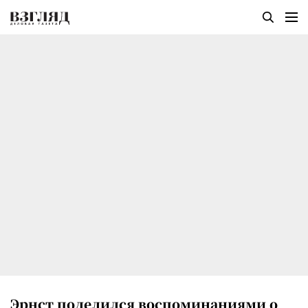
Эрнст поделился воспоминаниями о