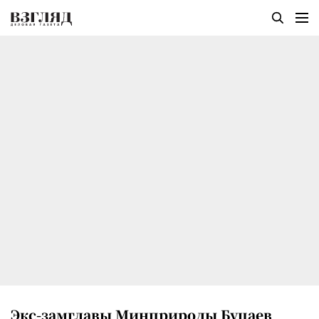
Экс-замглавы Минприроды Буцаев