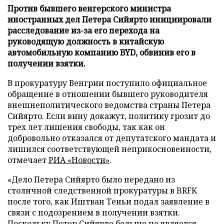
Против бывшего венгерского министра
иностранных дел Петера Сийярто инициировали
расследование из-за его перехода на
руководящую должность в китайскую
автомобильную компанию BYD, обвинив его в
получении взятки.
В прокуратуру Венгрии поступило официальное
обращение в отношении бывшего руководителя
внешнеполитического ведомства страны Петера
Сийярто. Если вину докажут, политику грозит до
трех лет лишения свободы, так как он
добровольно отказался от депутатского мандата и
лишился соответствующей неприкосновенности,
отмечает
РИА «Новости»
.
«Дело Петера Сийярто было передано из
столичной следственной прокуратуры в BRFK
после того, как Иштван Теньи подал заявление в
связи с подозрением в получении взятки.
Поскольку Петер Сийярто больше не является