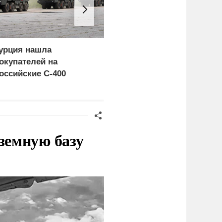
урция нашла
Россия больше не буде
окупателей на
церемониться - теперь
оссийские C-400
это законная цель в
Германии
земную базу