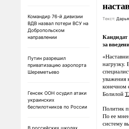
наста
Командир 76-й дивизии
Tекст:
Дарья
ВДВ назвал потери ВСУ на
Добропольском
Кандидат 
направлении
за введен
«Наставни
Путин разрешил
нагрузку. 
приватизацию аэропорта
специалис
Шереметьево
уважения к
конечном с
Генсек ООН осудил атаки
Болилой
Т
украинских
беспилотников по России
Политик п
По ее мне
систему в
В российских школах