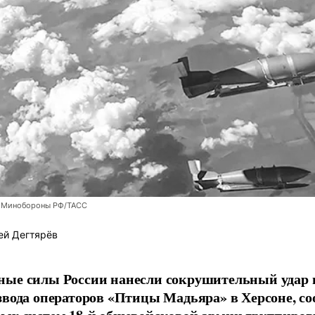
 Минобороны РФ/ТАСС
ей Дегтярёв
ные силы России нанесли сокрушительный удар 
звода операторов «Птицы Мадьяра» в Херсоне, с