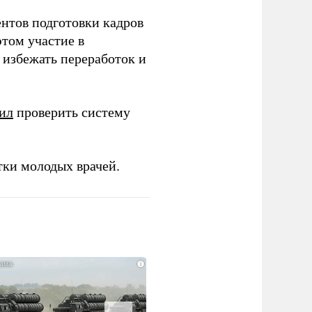
ентов подготовки кадров
этом участие в
избежать переработок и
ил
проверить систему
тки молодых врачей.
i