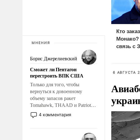
Кто зака
Монако?
МНЕНИЯ
связь с 
Борис Джерелиевский
Сможет ли Пентагон
6 АВГУСТА 2
перестроить ВПК США
Авиаб
Только для того, чтобы
вернуться к довоенному
украи
объему запасов ракет
Tomahawk, THAAD и Patriot
США потребуется более трех
4 комментария
лет. Даже небольшая война с
Ираном опустошила
американские арсеналы.
Сложившаяся ситуация