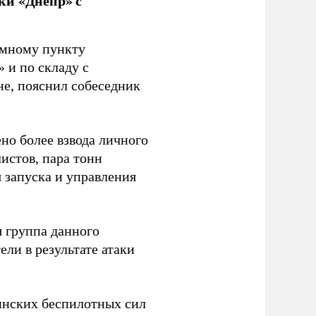
ки «Днепр» с
емному пункту
 и по складу с
не, пояснил собеседник
но более взвода личного
истов, пара тонн
я запуска и управления
 группа данного
ли в результате атаки
инских беспилотных сил