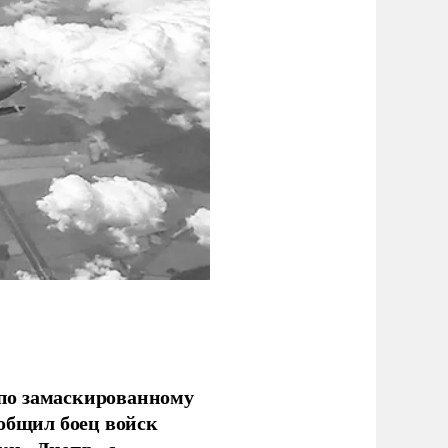
по замаскированному
ообщил боец войск