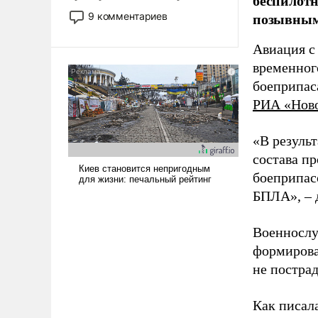
беспилотн
двигаемся по пути
позывным
9 комментариев
революционных изменений.
То, что несколько лет назад
Авиация с
было образом для
временног
псевдонаучной фантастики,
боеприпас
стало всерьез обсуждаемой
РИА «Нов
идеей.
«В резуль
состава п
боеприпасо
БПЛА», – 
Военнослу
формирова
не пострад
Как писал