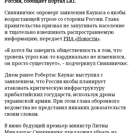
России, сообщает портал LRT.
Синкявичюс опроверг заявления Каунаса о якобы
возрастающей угрозе со стороны России. Глава
правительства призвал не запугивать население
и тщательно взвешивать распространяемую
информацию, передает
РИА «Новости»
.
«Я хотел бы заверить общественность в том, что
уровень угроз как-то кардинально не изменился,
он просто существует», – подчеркнул Синкявичюс.
Днем ранее Робертас Каунас выступил с
заявлением, что Россия якобы планирует
атаковать критическую инфраструктуру
прибалтийских государств, используя дроны
украинской армии. При этом глава оборонного
ведомства не представил никаких доказательств
своим словам.
В июне будущий премьер-министр Литвы
Миндаугас Синкявичюс
предложил
убрать из