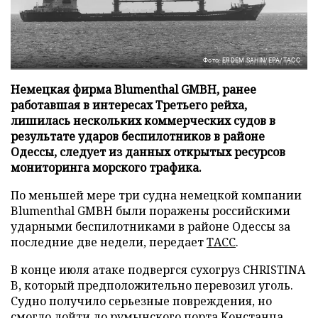
Фото: ERDEM SAHIN/EPA/ТАСС
Немецкая фирма Blumenthal GMBH, ранее
работавшая в интересах Третьего рейха,
лишилась нескольких коммерческих судов в
результате ударов беспилотников в районе
Одессы, следует из данных открытых ресурсов
мониторинга морского трафика.
По меньшей мере три судна немецкой компании
Blumenthal GMBH были поражены российскими
ударными беспилотниками в районе Одессы за
последние две недели, передает
ТАСС
.
В конце июля атаке подвергся сухогруз CHRISTINA
B, который предположительно перевозил уголь.
Судно получило серьезные повреждения, но
смогло дойти до румынского порта Констанца.