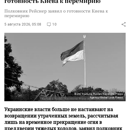
готовность Киева к перемирию
Полковник Рейснер заявил о готовности Киева к
перемирию
5 августа 2026, 05:08
10
Фото: Kaniuka Ruslan/Keystone Press
Agency/Global Look Press
Украинские власти больше не настаивают на
возвращении утраченных земель, рассчитывая
лишь на временное прекращение огня в
преддверии тяжелых холодов, заявил полковник