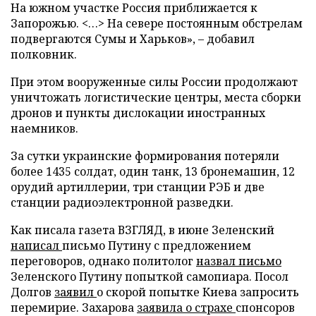
На южном участке Россия приближается к
Запорожью. <…> На севере постоянным обстрелам
подвергаются Сумы и Харьков», – добавил
полковник.
При этом вооруженные силы России продолжают
уничтожать логистические центры, места сборки
дронов и пункты дислокации иностранных
наемников.
За сутки украинские формирования потеряли
более 1435 солдат, один танк, 13 бронемашин, 12
орудий артиллерии, три станции РЭБ и две
станции радиоэлектронной разведки.
Как писала газета ВЗГЛЯД, в июне Зеленский
написал
письмо Путину с предложением
переговоров, однако политолог
назвал письмо
Зеленского Путину попыткой самопиара. Посол
Долгов
заявил
о скорой попытке Киева запросить
перемирие. Захарова
заявила о страхе
спонсоров