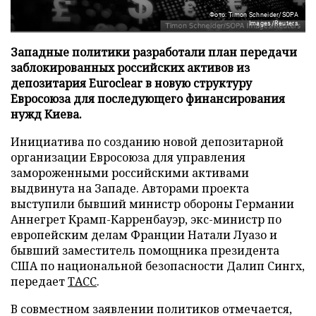
Фото: Timon Schneider/SOPA
Images/Reuters
Западные политики разработали план передачи
заблокированных российских активов из
депозитария Euroclear в новую структуру
Евросоюза для последующего финансирования
нужд Киева.
Инициатива по созданию новой депозитарной
организации Евросоюза для управления
замороженными российскими активами
выдвинута на Западе. Авторами проекта
выступили бывший министр обороны Германии
Аннегрет Крамп-Карренбауэр, экс-министр по
европейским делам Франции Натали Луазо и
бывший заместитель помощника президента
США по национальной безопасности Далип Сингх,
передает
ТАСС
.
В совместном заявлении политиков отмечается,