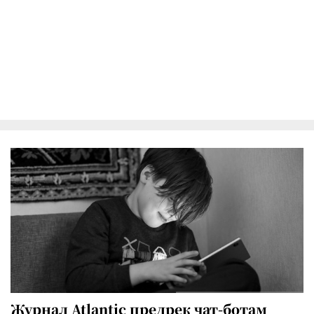
Журнал Atlantic предрек чат-ботам