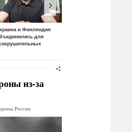
краина и Финляндия
В России назвали
бъединились для
законную цель наших
сокрушительных
ВС на территории
анкций" против России
Германии
роны из-за
тороны России