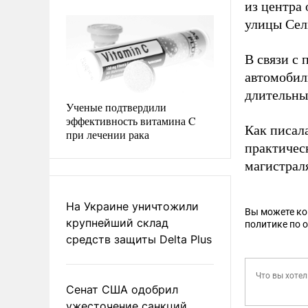
из центра
улицы Сел
В связи с
автомобили
длительны
Ученые подтвердили
эффективность витамина C
Как писал
при лечении рака
практичес
магистраля
На Украине уничтожили
Вы можете к
крупнейший склад
политике по 
средств защиты Delta Plus
Сенат США одобрил
ужесточение санкций