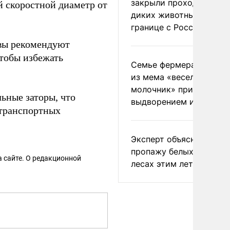
закрыли проходы для
й скоростной диаметр от
диких животных на
границе с Россией
вы рекомендуют
чтобы избежать
Семье фермера Уолкер
из мема «веселый
молочник» пригрозили
ьные заторы, что
выдворением из Росси
транспортных
Эксперт объяснил
пропажу белых грибов 
 сайте. О редакционной
лесах этим летом