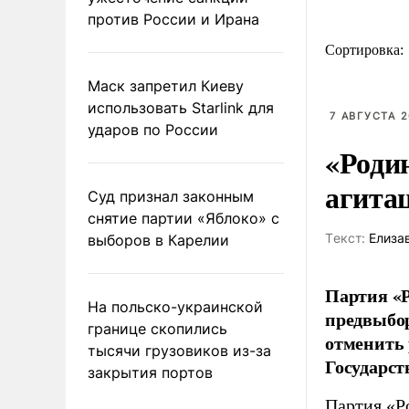
против России и Ирана
Сортировка:
Маск запретил Киеву
использовать Starlink для
7 АВГУСТА 2
ударов по России
«Роди
агита
Суд признал законным
снятие партии «Яблоко» с
Tекст:
Елиза
выборов в Карелии
Партия «Р
На польско-украинской
предвыбор
границе скопились
отменить 
тысячи грузовиков из-за
Государст
закрытия портов
Партия «Р