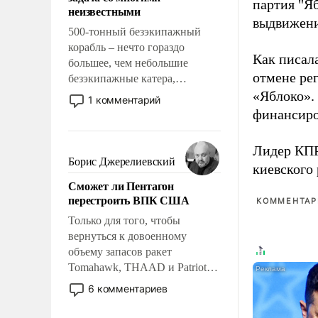
адаптироваться.
партия "Я
неизвестными
выдвижения
500-тонный безэкипажный
корабль – нечто гораздо
Как писал
большее, чем небольшие
отмене ре
безэкипажные катера,
применение которых уже
«Яблоко».
1 комментарий
стало обыденностью. Задача по
финансиро
созданию такого корабля очень
сложна и амбициозна. Однако
Лидер КП
и ее реализация радикально
Борис Джерелиевский
киевского
поднимет наши боевые
Сможет ли Пентагон
возможности.
перестроить ВПК США
КОММЕНТАРИ
Только для того, чтобы
вернуться к довоенному
объему запасов ракет
Tomahawk, THAAD и Patriot
США потребуется более трех
6 комментариев
лет. Даже небольшая война с
Ираном опустошила