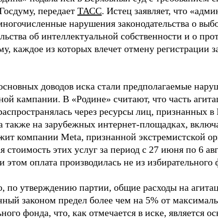
 Госдуму, передает
ТАСС
. Истец заявляет, что «адм
многочисленные нарушения законодательства о выбор
ельства об интеллектуальной собственности и о про
му, каждое из которых влечет отмену регистрации 
основных доводов иска стали предполагаемые нару
ной кампании. В «Родине» считают, что часть агит
распространялась через ресурсы лиц, признанных 
 а также на зарубежных интернет-площадках, включа
жит компании Meta, признанной экстремистской ор
 стоимость этих услуг за период с 27 июня по 6 ав
и этом оплата производилась не из избирательного 
о, по утверждению партии, общие расходы на агит
нный законом предел более чем на 5% от максималь
ного фонда, что, как отмечается в иске, является 