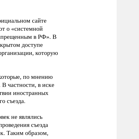
фициальном сайте
ют о «системной
апрещенным в РФ». В
ткрытом доступе
организации, которую
которые, по мнению
В частности, в иске
тствии иностранных
о съезда.
век не являлись
проведения съезда
ек. Таким образом,