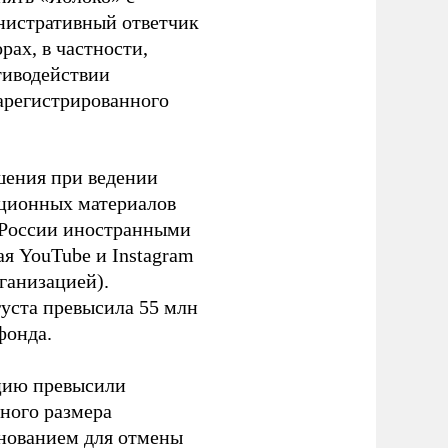
инистративный ответчик
ах, в частности,
тиводействии
зарегистрированного
шения при ведении
ационных материалов
в России иностранными
я YouTube и Instagram
ганизацией).
густа превысила 55 млн
фонда.
ацию превысили
ного размера
основанием для отмены