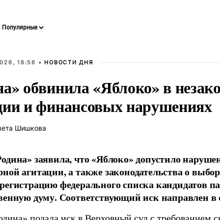
026, 16:56 •
НОВОСТИ ДНЯ
на» обвинила «Яблоко» в незак
ции и финансовых нарушениях
вета Шишкова
одина» заявила, что «Яблоко» допустило наруше
ной агитации, а также законодательства о выбор
регистрацию федерального списка кандидатов па
венную думу. Соответствующий иск направлен в с
одина» подала иск в Верховный суд с требованием с