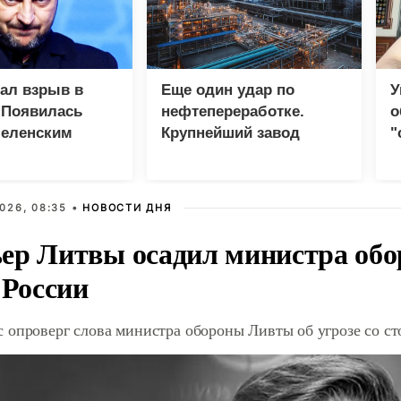
зал взрыв в
Еще один удар по
У
 Появилась
нефтепереработке.
о
Зеленским
Крупнейший завод
"
страны прекратил
с
работу
026, 08:35 •
НОВОСТИ ДНЯ
ер Литвы осадил министра обо
 России
 опроверг слова министра обороны Ливты об угрозе со с