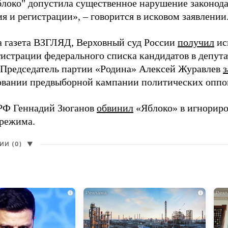
блоко" допустила существенное нарушение законода
 и регистрации», – говорится в исковом заявлении
а газета ВЗГЛЯД, Верховный суд России
получил
ис
гистрации федерального списка кандидатов в депут
 Председатель партии «Родина» Алексей Журавлев
з
вании предвыборной кампании политических оппо
РФ Геннадий Зюганов
обвинил
«Яблоко» в игнорир
 режима.
И (0)
▼
i
i