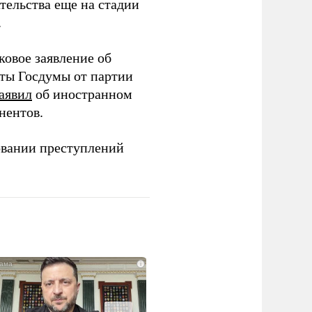
тельства еще на стадии
.
ковое заявление об
аты Госдумы от партии
аявил
об иностранном
нентов.
овании преступлений
i