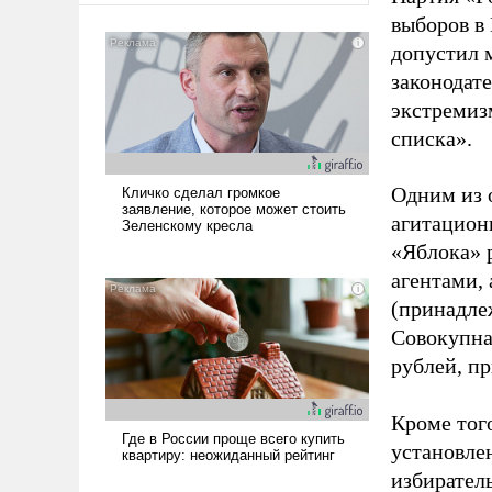
выборов в
допустил 
законодат
экстремиз
списка».
Одним из 
агитацион
«Яблока» 
агентами,
(принадле
Совокупная
рублей, пр
Кроме тог
установле
избиратель