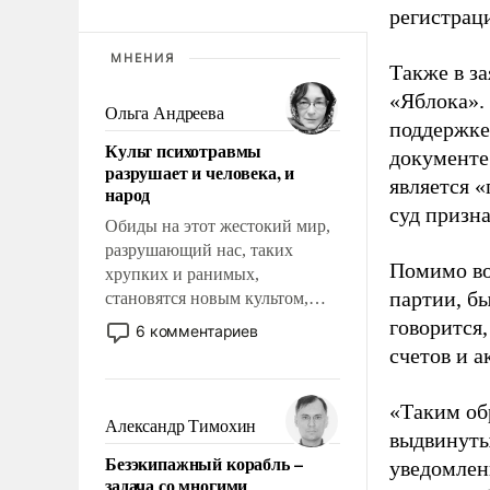
регистрац
МНЕНИЯ
Также в з
«Яблока».
Ольга Андреева
поддержке
Культ психотравмы
документе
разрушает и человека, и
является 
народ
суд призн
Обиды на этот жестокий мир,
разрушающий нас, таких
Помимо во
хрупких и ранимых,
партии, б
становятся новым культом,
постепенно вытесняя и
говорится,
6 комментариев
отменяя традиционное
счетов и 
требование к человеку – быть
мужественным и твердым под
«Таким об
ударами судьбы, брать на себя
Александр Тимохин
выдвинуты
ответственность, помогать
Безэкипажный корабль –
уведомлени
слабым, идти вперед и
задача со многими