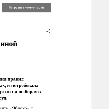
онной
ния правил
ах, и потребовала
ртии на выборах в
уд.
нять «Яблоко» с