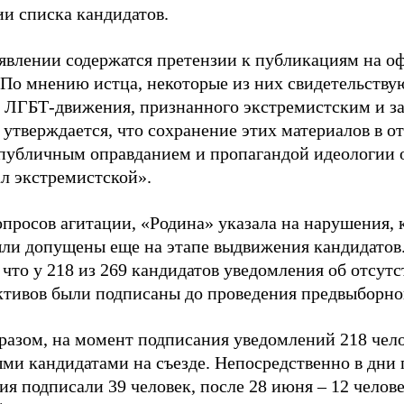
ии списка кандидатов.
аявлении содержатся претензии к публикациям на о
 По мнению истца, некоторые из них свидетельству
 ЛГБТ-движения, признанного экстремистским и з
 утверждается, что сохранение этих материалов в о
«публичным оправданием и пропагандой идеологии 
ал экстремистской».
просов агитации, «Родина» указала на нарушения, 
ыли допущены еще на этапе выдвижения кандидатов. 
 что у 218 из 269 кандидатов уведомления об отсу
активов были подписаны до проведения предвыборног
разом, на момент подписания уведомлений 218 чело
ми кандидатами на съезде. Непосредственно в дни 
я подписали 39 человек, после 28 июня – 12 челов