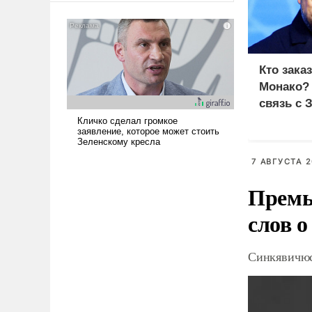
американские арсеналы.
Сложившаяся ситуация
означает многолетний период
уязвимости США, например,
Кто зака
перед Китаем.
Монако?
связь с 
7 АВГУСТА 2
Премь
слов о
Синкявичюс