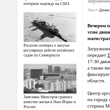
Загруженно
потеряли надежду на США
Tекст:
Денис
Вечером п
этом движ
магистрал
Росатом сообщил о запуске
Загруженно
регулярных рейсов китайских
судов по Севморпути
передает
17:30 движ
а также м
фиксируют
области.
Центр орг
Замглавы Минстроя сравнил
по городу
качество жилья в Нью-Йорке и
сторона М
России