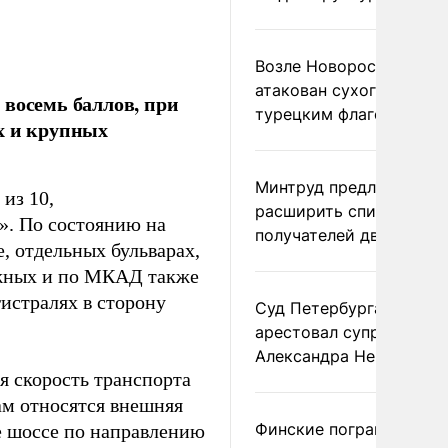
Возле Новороссийска
атакован сухогруз под
 восемь баллов, при
турецким флагом
х и крупных
Минтруд предложил
из 10,
расширить список
». По состоянию на
получателей двух пенс
, отдельных бульварах,
ежных и по МКАД также
истралях в сторону
Суд Петербурга заочно
арестовал супругу
Александра Невзорова
я скорость транспорта
ам относятся внешняя
Финские пограничники
е шоссе по направлению