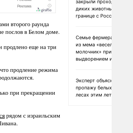
закрыли проходы для
диких животных на
границе с Россией
ами второго раунда
е послов в Белом доме.
Семье фермера Уолкер
из мема «веселый
и продлено еще на три
молочник» пригрозили
выдворением из Росси
 что продление режима
продолжаются.
Эксперт объяснил
пропажу белых грибов 
лько при прекращении
лесах этим летом
ся
рядом с израильским
Ливана.