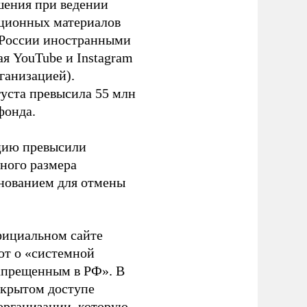
шения при ведении
ационных материалов
в России иностранными
я YouTube и Instagram
ганизацией).
густа превысила 55 млн
фонда.
ацию превысили
ного размера
основанием для отмены
фициальном сайте
ют о «системной
апрещенным в РФ». В
ткрытом доступе
организации, которую