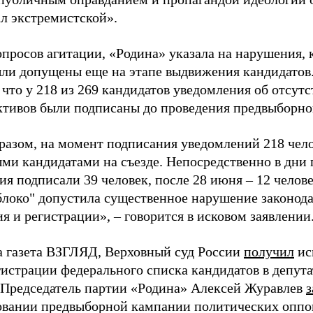
ал экстремистской».
просов агитации, «Родина» указала на нарушения, 
ыли допущены еще на этапе выдвижения кандидатов. 
 что у 218 из 269 кандидатов уведомления об отсу
активов были подписаны до проведения предвыборног
разом, на момент подписания уведомлений 218 чело
ми кандидатами на съезде. Непосредственно в дни 
я подписали 39 человек, после 28 июня – 12 челов
блоко" допустила существенное нарушение законода
 и регистрации», – говорится в исковом заявлении
а газета ВЗГЛЯД, Верховный суд России
получил
ис
гистрации федерального списка кандидатов в депут
 Председатель партии «Родина» Алексей Журавлев
з
вании предвыборной кампании политических оппо