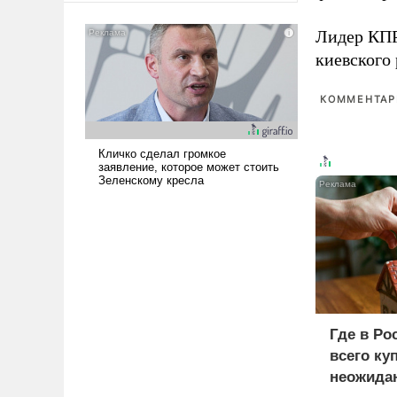
американские арсеналы.
Сложившаяся ситуация
Лидер КП
означает многолетний период
киевского
уязвимости США, например,
перед Китаем.
КОММЕНТАРИ
Где в Ро
всего ку
неожида