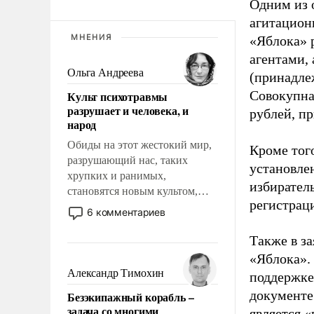
Одним из 
агитацион
МНЕНИЯ
«Яблока» 
агентами,
Ольга Андреева
(принадле
Совокупная
Культ психотравмы
разрушает и человека, и
рублей, пр
народ
Обиды на этот жестокий мир,
Кроме тог
разрушающий нас, таких
установле
хрупких и ранимых,
избиратель
становятся новым культом,
регистрац
постепенно вытесняя и
6 комментариев
отменяя традиционное
требование к человеку – быть
Также в з
мужественным и твердым под
«Яблока».
ударами судьбы, брать на себя
Александр Тимохин
поддержке
ответственность, помогать
документе
Безэкипажный корабль –
слабым, идти вперед и
задача со многими
является 