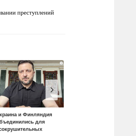
овании преступлений
i
краина и Финляндия
Ядовитое облако урана
бъединились для
уже поднялось над
сокрушительных
Киевом: что скрывают