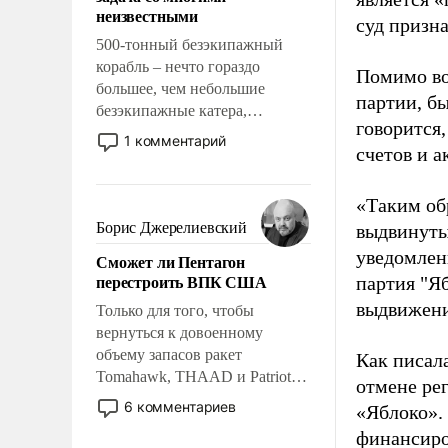
адаптироваться.
неизвестными
суд призн
500-тонный безэкипажный
корабль – нечто гораздо
Помимо во
большее, чем небольшие
партии, б
безэкипажные катера,
говорится,
применение которых уже
1 комментарий
счетов и 
стало обыденностью. Задача по
созданию такого корабля очень
сложна и амбициозна. Однако
«Таким об
и ее реализация радикально
Борис Джерелиевский
выдвинуты
поднимет наши боевые
уведомлени
Сможет ли Пентагон
возможности.
перестроить ВПК США
партия "Я
выдвижения
Только для того, чтобы
вернуться к довоенному
объему запасов ракет
Как писал
Tomahawk, THAAD и Patriot
отмене ре
США потребуется более трех
6 комментариев
«Яблоко».
лет. Даже небольшая война с
финансиро
Ираном опустошила