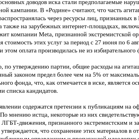
основных доводов иска стали предполагаемые нару
ной кампании. В «Родине» считают, что часть агит
распространялась через ресурсы лиц, признанных 
 а также на зарубежных интернет-площадках, включа
жит компании Meta, признанной экстремистской ор
 стоимость этих услуг за период с 27 июня по 6 ав
и этом оплата производилась не из избирательного 
о, по утверждению партии, общие расходы на агит
нный законом предел более чем на 5% от максималь
ного фонда, что, как отмечается в иске, является 
ии списка кандидатов.
аявлении содержатся претензии к публикациям на о
 По мнению истца, некоторые из них свидетельству
 ЛГБТ-движения, признанного экстремистским и з
 утверждается, что сохранение этих материалов в о
«публичным оправданием и пропагандой идеологии 