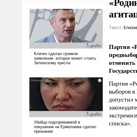
«Роди
агита
Tекст:
Елиза
Партия «Р
предвыбор
отменить 
Государст
Партия «Р
выборов в
допустил 
законодат
экстремиз
списка».