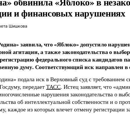
на» обвинила «Яблоко» в незак
ции и финансовых нарушениях
вета Шишкова
одина» заявила, что «Яблоко» допустило наруше
ной агитации, а также законодательства о выбор
регистрацию федерального списка кандидатов па
венную думу. Соответствующий иск направлен в с
одина» подала иск в Верховный суд с требованием с
 Госдуму, передает
ТАСС
. Истец заявляет, что «адм
многочисленные нарушения законодательства о выбор
ельства об интеллектуальной собственности и о про
му, каждое из которых влечет отмену регистрации 