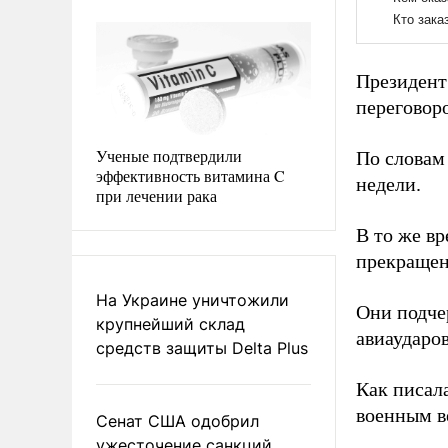
Президент
переговор
Ученые подтвердили
По словам
эффективность витамина C
недели.
при лечении рака
В то же в
прекращен
На Украине уничтожили
Они подче
крупнейший склад
авиаударо
средств защиты Delta Plus
Как писал
военным в
Сенат США одобрил
ужесточение санкций