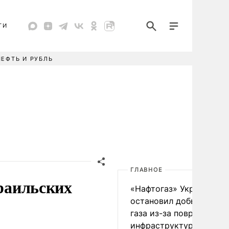
ТИ
НЕФТЬ И РУБЛЬ
ГЛАВНОЕ
зраильских
«Нафтогаз» Украины
остановил добычу нефт
газа из-за повреждения
инфраструктуры