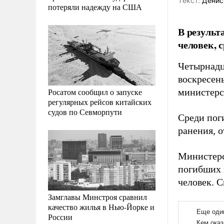
Tекст:
Денис
потеряли надежду на США
В результ
человек, 
Четырнадц
воскресень
Росатом сообщил о запуске
министерс
регулярных рейсов китайских
судов по Севморпути
Среди пог
ранения, 
Министерс
погибших в
человек. 
Замглавы Минстроя сравнил
качество жилья в Нью-Йорке и
России