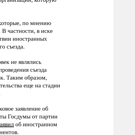
которые, по мнению
В частности, в иске
тствии иностранных
о съезда.
век не являлись
проведения съезда
ек. Таким образом,
тельства еще на стадии
.
ковое заявление об
аты Госдумы от партии
аявил
об иностранном
нентов.