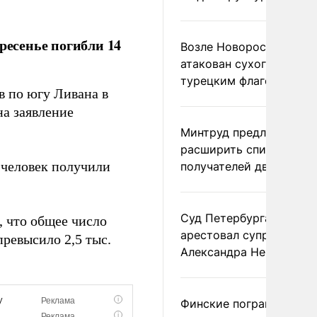
ресенье погибли 14
Возле Новороссийска
атакован сухогруз под
турецким флагом
в по югу Ливана в
на заявление
Минтруд предложил
расширить список
 человек получили
получателей двух пенс
Суд Петербурга заочно
 что общее число
арестовал супругу
превысило 2,5 тыс.
Александра Невзорова
Финские пограничники