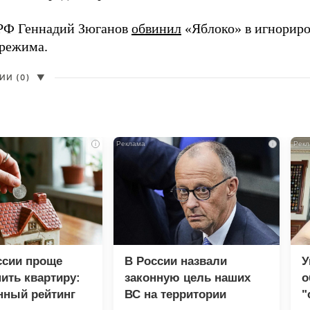
РФ Геннадий Зюганов
обвинил
«Яблоко» в игнорир
 режима.
И (0)
▼
i
i
ссии проще
В России назвали
У
пить квартиру:
законную цель наших
о
нный рейтинг
ВС на территории
"