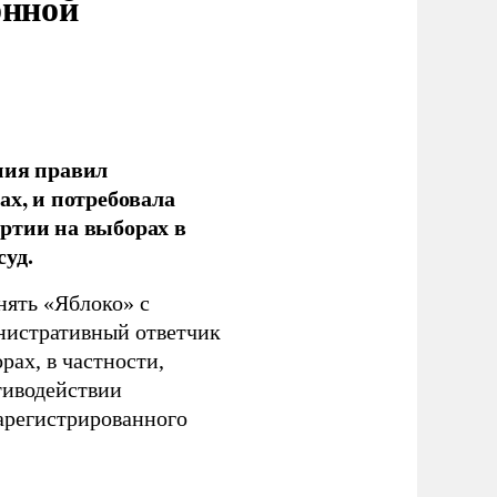
онной
ния правил
ах, и потребовала
ртии на выборах в
уд.
нять «Яблоко» с
инистративный ответчик
ах, в частности,
тиводействии
зарегистрированного