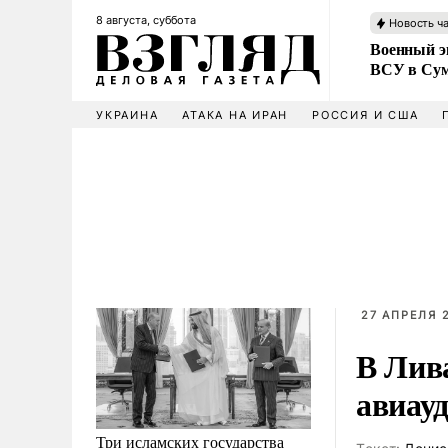
8 августа, суббота
Новость ч
Военный эк
ВСУ в Сум
УКРАИНА
АТАКА НА ИРАН
РОССИЯ И США
27 АПРЕЛЯ 2
В Лива
авиау
Три исламских государства