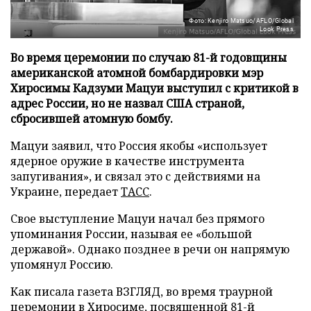
Фото: Kenjiro Matsuo/AFLO/Global
Look Press
Во время церемонии по случаю 81-й годовщины
американской атомной бомбардировки мэр
Хиросимы Кадзуми Мацуи выступил с критикой в
адрес России, но не назвал США страной,
сбросившей атомную бомбу.
Мацуи заявил, что Россия якобы «использует
ядерное оружие в качестве инструмента
запугивания», и связал это с действиями на
Украине, передает
ТАСС
.
Свое выступление Мацуи начал без прямого
упоминания России, называя ее «большой
державой». Однако позднее в речи он напрямую
упомянул Россию.
Как писала газета ВЗГЛЯД, во время траурной
церемонии в Хиросиме, посвященной 81-й