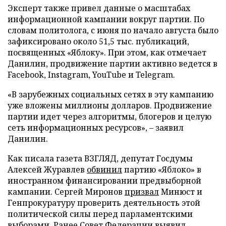
Эксперт также привел данные о масштабах
информационной кампании вокруг партии. По
словам политолога, с июня по начало августа было
зафиксировано около 51,5 тыс. публикаций,
посвященных «Яблоку». При этом, как отмечает
Данилин, продвижение партии активно ведется в
Facebook, Instagram, YouTube и Telegram.
«В зарубежных социальных сетях в эту кампанию
уже вложены миллионы долларов. Продвижение
партии идет через алгоритмы, блогеров и целую
сеть информационных ресурсов», – заявил
Данилин.
Как писала газета ВЗГЛЯД, депутат Госдумы
Алексей Журавлев
обвинил
партию «Яблоко» в
иностранном финансировании предвыборной
кампании. Сергей Миронов
призвал
Минюст и
Генпрокуратуру проверить деятельность этой
политической силы перед парламентскими
выборами. Ранее Совет Федерации
выявил