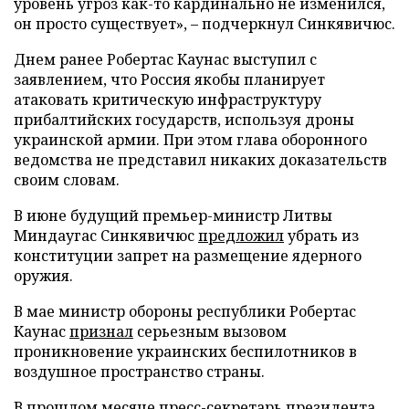
уровень угроз как-то кардинально не изменился,
он просто существует», – подчеркнул Синкявичюс.
Днем ранее Робертас Каунас выступил с
заявлением, что Россия якобы планирует
атаковать критическую инфраструктуру
прибалтийских государств, используя дроны
украинской армии. При этом глава оборонного
ведомства не представил никаких доказательств
своим словам.
В июне будущий премьер-министр Литвы
Миндаугас Синкявичюс
предложил
убрать из
конституции запрет на размещение ядерного
оружия.
В мае министр обороны республики Робертас
Каунас
признал
серьезным вызовом
проникновение украинских беспилотников в
воздушное пространство страны.
В прошлом месяце пресс-секретарь президента