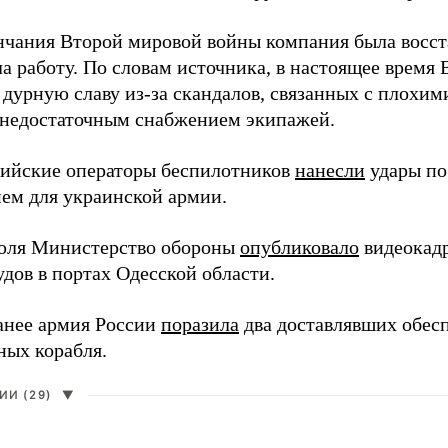
нчания Второй мировой войны компания была восст
а работу. По словам источника, в настоящее время
 дурную славу из-за скандалов, связанных с плохим
 недостаточным снабжением экипажей.
сийские операторы беспилотников
нанесли
удары по
ем для украинской армии.
юля Министерство обороны
опубликовало
видеокад
дов в портах Одесской области.
анее армия России
поразила
два доставлявших обес
ных корабля.
И (29)
▼