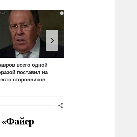
i
авров всего одной
Каким стал итог
разой поставил на
переговоров Лаврова и
есто сторонников
Рубио
ерца
в «Файер