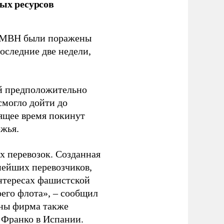
ых ресурсов
 GMBH были поражены
оследние две недели,
ый предположительно
смогло дойти до
оящее время покинут
ежья.
 перевозок. Созданная
пнейших перевозчиков,
нтересах фашистской
оего флота», – сообщил
йны фирма также
 Франко в Испании.