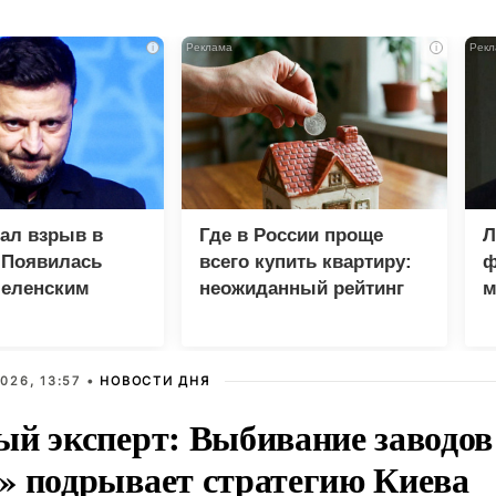
i
i
зал взрыв в
Где в России проще
Л
 Появилась
всего купить квартиру:
ф
Зеленским
неожиданный рейтинг
м
М
026, 13:57 •
НОВОСТИ ДНЯ
ый эксперт: Выбивание заводо
» подрывает стратегию Киева