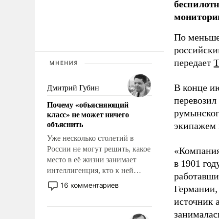
беспилотн
мониторин
По меньше
российски
передает
МНЕНИЯ
В конце и
Дмитрий Губин
перевозил
Почему «объясняющий
румынског
класс» не может ничего
объяснить
экипажем 
Уже несколько столетий в
России не могут решить, какое
«Компания
место в её жизни занимает
в 1901 год
интеллигенция, кто к ней
работавши
принадлежит, а кого из неё
16 комментариев
Германии, 
исключили с правом
источник 
восстановления и без оного. И
занималас
чем она отличается от просто