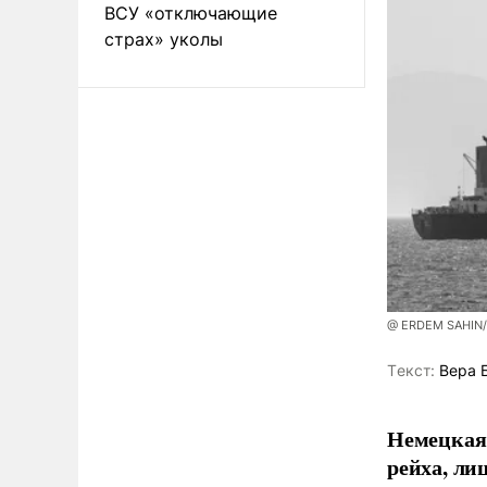
ВСУ «отключающие
страх» уколы
@ ERDEM SAHIN
Tекст:
Вера 
Немецкая 
рейха, ли