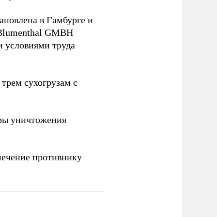
ановлена в Гамбурге и
 Blumenthal GMBH
и условиями труда
 трем сухогрузам с
ры уничтожения
печение противнику