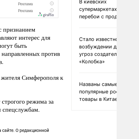
В киевских
супермаркетах началис
перебои с продуктами
 с признанием
авляют интерес для
Стало известно о
могут быть
возбуждении дела из-з
, направленных против
угроз создателям
в.
«Колобка»
жителя Симферополя к
Названы самые
популярные российски
товары в Китае
 строгого режима за
м спецслужбам.
 сайте. О редакционной