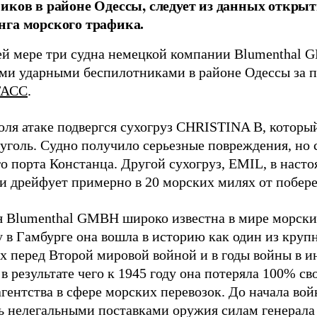
иков в районе Одессы, следует из данных открыт
га морского трафика.
й мере три судна немецкой компании Blumenthal
ми ударными беспилотниками в районе Одессы за п
ТАСС
.
юля атаке подвергся сухогруз CHRISTINA B, котор
 уголь. Судно получило серьезные повреждения, но 
о порта Констанца. Другой сухогруз, EMIL, в наст
и дрейфует примерно в 20 морских милях от побер
 Blumenthal GMBH широко известна в мире морских
у в Гамбурге она вошла в историю как один из кру
х перед Второй мировой войной и в годы войны в и
в результате чего к 1945 году она потеряла 100% св
агентства в сфере морских перевозок. До начала во
ь нелегальными поставками оружия силам генерала