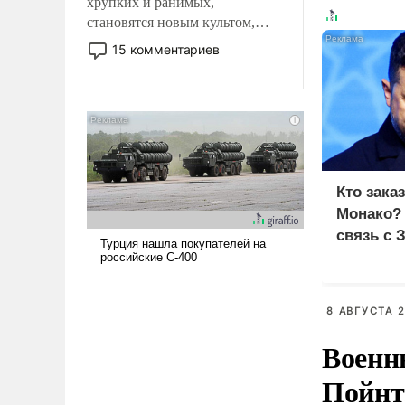
хрупких и ранимых,
становятся новым культом,
постепенно вытесняя и
15 комментариев
отменяя традиционное
требование к человеку – быть
мужественным и твердым под
ударами судьбы, брать на себя
ответственность, помогать
слабым, идти вперед и
адаптироваться.
Кто зака
Монако?
связь с 
8 АВГУСТА 2
Военн
Пойнт