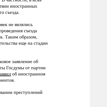
тствии иностранных
о съезда.
век не являлись
проведения съезда
ек. Таким образом,
тельства еще на стадии
.
ковое заявление об
аты Госдумы от партии
аявил
об иностранном
нентов.
овании преступлений