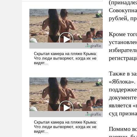
(принадле
Совокупная
рублей, пр
Кроме тог
установле
избиратель
регистрац
Также в з
«Яблока».
поддержке
документе
является 
суд призн
Помимо во
партии, б