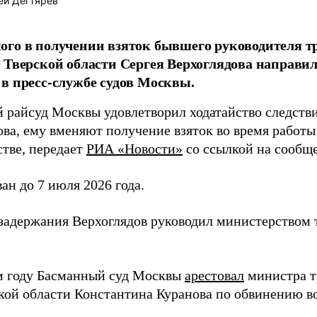
ей Дегтярёв
го в получении взяток бывшего руководителя т
 Тверской области Сергея Верхоглядова направил
в пресс-службе судов Москвы.
 райсуд Москвы удовлетворил ходатайство следстви
ова, ему вменяют получение взяток во время работы
стве, передает
РИА «Новости»
со ссылкой на сообщ
ан до 7 июля 2026 года.
 задержания Верхоглядов руководил министерством 
 году Басманный суд Москвы
арестовал
министра т
кой области Константина Куранова по обвинению во