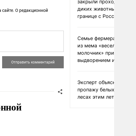
закрыли проходы для
диких животных на
 сайте. О редакционной
границе с Россией
Семье фермера Уолкер
из мема «веселый
молочник» пригрозили
выдворением из Росси
Эксперт объяснил
пропажу белых грибов 
лесах этим летом
онной