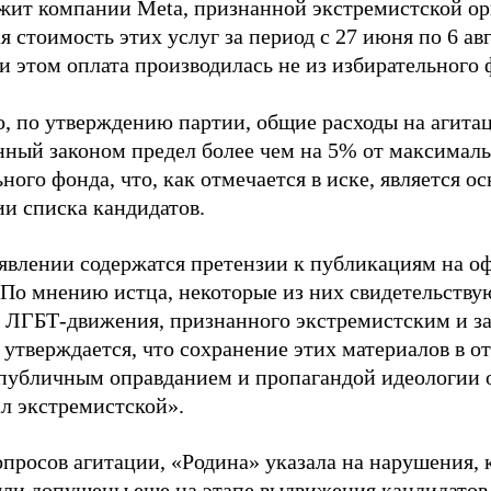
жит компании Meta, признанной экстремистской ор
 стоимость этих услуг за период с 27 июня по 6 ав
и этом оплата производилась не из избирательного 
о, по утверждению партии, общие расходы на агит
нный законом предел более чем на 5% от максималь
ного фонда, что, как отмечается в иске, является 
ии списка кандидатов.
аявлении содержатся претензии к публикациям на о
 По мнению истца, некоторые из них свидетельству
 ЛГБТ-движения, признанного экстремистским и з
 утверждается, что сохранение этих материалов в о
«публичным оправданием и пропагандой идеологии 
ал экстремистской».
просов агитации, «Родина» указала на нарушения, 
ыли допущены еще на этапе выдвижения кандидатов. 