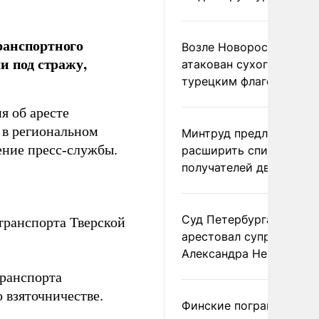
ранспортного
Возле Новороссийска
и под стражу,
атакован сухогруз под
турецким флагом
я об аресте
 в региональном
Минтруд предложил
ение пресс-службы.
расширить список
получателей двух пенс
Суд Петербурга заочно
транспорта Тверской
арестовал супругу
Александра Невзорова
ранспорта
 взяточничестве.
Финские пограничники