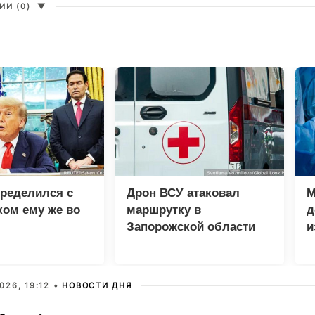
И (0)
▼
ределился с
Дрон ВСУ атаковал
М
ом ему же во
маршрутку в
д
Запорожской области
и
п
026, 19:12 •
НОВОСТИ ДНЯ