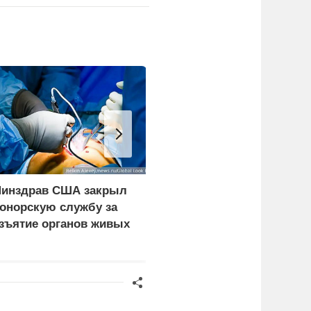
инздрав США закрыл
Экипаж пропавшего в
онорскую службу за
Приангарье патрульног
зъятие органов живых
самолета Cessna 182
ациентов
нашли живым