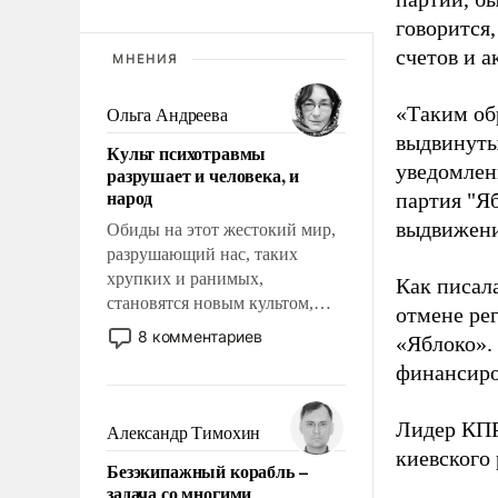
говорится,
счетов и 
МНЕНИЯ
«Таким об
Ольга Андреева
выдвинуты
Культ психотравмы
уведомлени
разрушает и человека, и
народ
партия "Я
выдвижения
Обиды на этот жестокий мир,
разрушающий нас, таких
хрупких и ранимых,
Как писал
становятся новым культом,
отмене ре
постепенно вытесняя и
8 комментариев
«Яблоко».
отменяя традиционное
финансиро
требование к человеку – быть
мужественным и твердым под
ударами судьбы, брать на себя
Лидер КП
Александр Тимохин
ответственность, помогать
киевского
Безэкипажный корабль –
слабым, идти вперед и
задача со многими