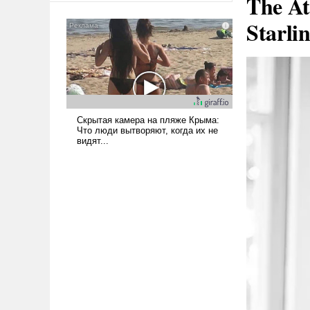
The At
американские арсеналы.
Starli
Сложившаяся ситуация
означает многолетний период
уязвимости США, например,
перед Китаем.