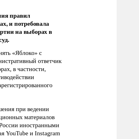
ния правил
ах, и потребовала
ртии на выборах в
уд.
нять «Яблоко» с
инистративный ответчик
ах, в частности,
тиводействии
зарегистрированного
шения при ведении
ационных материалов
в России иностранными
я YouTube и Instagram