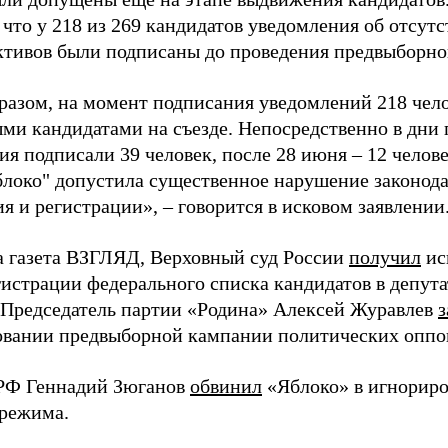
 что у 218 из 269 кандидатов уведомления об отсу
активов были подписаны до проведения предвыборног
разом, на момент подписания уведомлений 218 чело
ми кандидатами на съезде. Непосредственно в дни 
я подписали 39 человек, после 28 июня – 12 челов
блоко" допустила существенное нарушение законода
 и регистрации», – говорится в исковом заявлении
а газета ВЗГЛЯД, Верховный суд России
получил
ис
гистрации федерального списка кандидатов в депут
 Председатель партии «Родина» Алексей Журавлев
з
вании предвыборной кампании политических оппо
РФ Геннадий Зюганов
обвинил
«Яблоко» в игнорир
 режима.