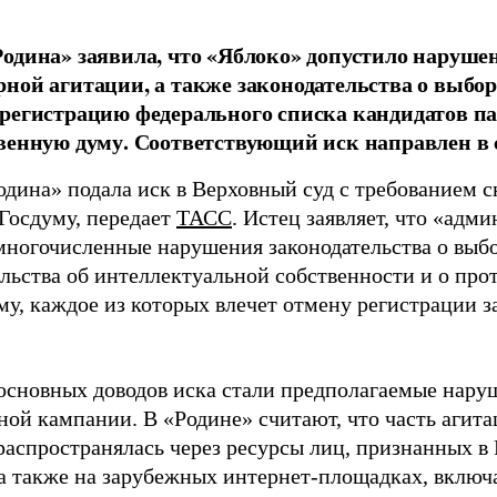
одина» заявила, что «Яблоко» допустило наруше
ной агитации, а также законодательства о выбор
регистрацию федерального списка кандидатов па
венную думу. Соответствующий иск направлен в с
одина» подала иск в Верховный суд с требованием с
 Госдуму, передает
ТАСС
. Истец заявляет, что «адм
многочисленные нарушения законодательства о выбор
ельства об интеллектуальной собственности и о про
му, каждое из которых влечет отмену регистрации 
основных доводов иска стали предполагаемые нару
ной кампании. В «Родине» считают, что часть агит
распространялась через ресурсы лиц, признанных 
 а также на зарубежных интернет-площадках, включа