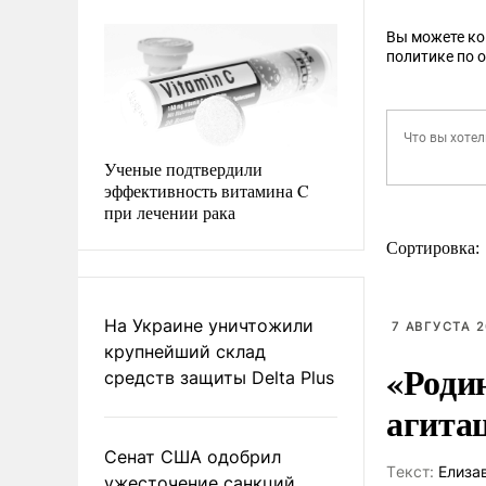
Вы можете к
политике по 
Ученые подтвердили
эффективность витамина C
при лечении рака
Сортировка:
На Украине уничтожили
7 АВГУСТА 2
крупнейший склад
«Роди
средств защиты Delta Plus
агита
Сенат США одобрил
Tекст:
Елиза
ужесточение санкций