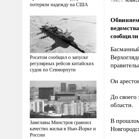
Tекст:
Алекс
потеряли надежду на США
Обвиняемо
ведомства
сообщили 
Басманный
Росатом сообщил о запуске
Верхогляд
регулярных рейсов китайских
правитель
судов по Севморпути
Он арестов
До своего
области.
В прошлом
Замглавы Минстроя сравнил
качество жилья в Нью-Йорке и
Новгородс
России