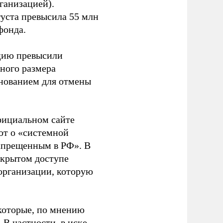
ганизацией).
густа превысила 55 млн
фонда.
ацию превысили
ного размера
основанием для отмены
фициальном сайте
ют о «системной
апрещенным в РФ». В
ткрытом доступе
организации, которую
которые, по мнению
В частности, в иске