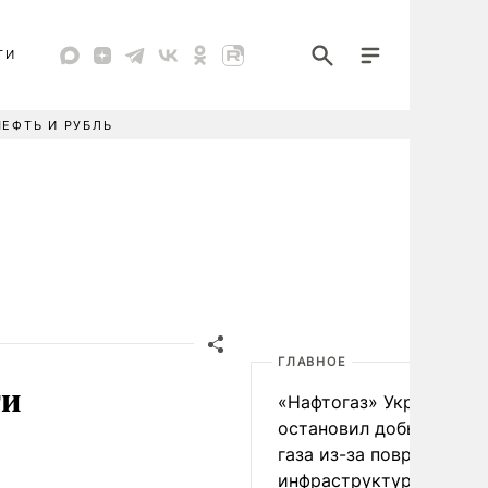
ТИ
НЕФТЬ И РУБЛЬ
ГЛАВНОЕ
ти
«Нафтогаз» Украины
остановил добычу нефт
газа из-за повреждения
инфраструктуры