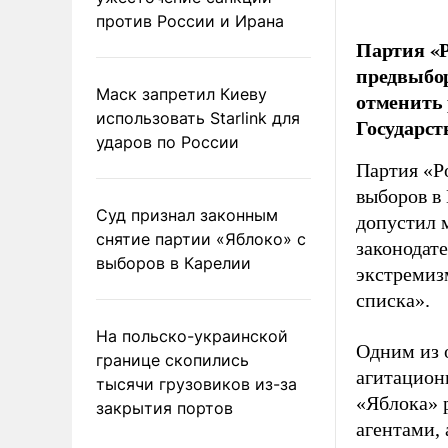
против России и Ирана
Партия «Р
предвыбор
Маск запретил Киеву
отменить 
использовать Starlink для
Государст
ударов по России
Партия «Р
выборов в
Суд признал законным
допустил 
снятие партии «Яблоко» с
законодат
выборов в Карелии
экстремиз
списка».
На польско-украинской
Одним из 
границе скопились
агитацион
тысячи грузовиков из-за
«Яблока» 
закрытия портов
агентами,