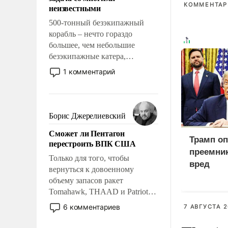
адаптироваться.
КОММЕНТАРИ
неизвестными
500-тонный безэкипажный
корабль – нечто гораздо
большее, чем небольшие
безэкипажные катера,
применение которых уже
1 комментарий
стало обыденностью. Задача по
созданию такого корабля очень
сложна и амбициозна. Однако
и ее реализация радикально
Борис Джерелиевский
поднимет наши боевые
Сможет ли Пентагон
возможности.
Трамп оп
перестроить ВПК США
преемник
Только для того, чтобы
вред
вернуться к довоенному
объему запасов ракет
Tomahawk, THAAD и Patriot
США потребуется более трех
6 комментариев
7 АВГУСТА 2
лет. Даже небольшая война с
Ираном опустошила