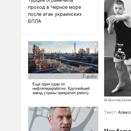
проход в Черное море
после атак украинских
БПЛА
@ Ярослав Беля
Tекст:
Алекс
Чем больш