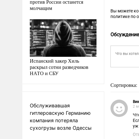
против России останется
молчащим
Вы можете к
политике по 
Обсуждение
Испанский хакер Хиль
раскрыл сотни разведчиков
НАТО и СБУ
Сортировка:
Вик
Обслуживавшая
2 м
гитлеровскую Германию
Чт
компания потеряла
Ес
уж
сухогрузы возле Одессы
От