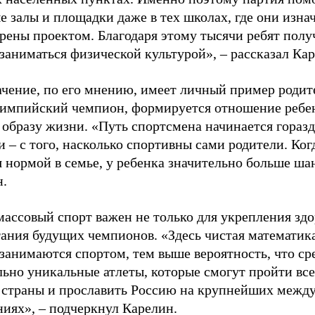
е залы и площадки даже в тех школах, где они изна
рены проектом. Благодаря этому тысячи ребят пол
заниматься физической культурой», – рассказал Ка
ачение, по его мнению, имеет личный пример родит
лимпийский чемпион, формируется отношение ребен
 образу жизни. «Путь спортсмена начинается гораз
 – с того, насколько спортивны сами родители. Ког
я нормой в семье, у ребенка значительно больше ша
н.
ассовый спорт важен не только для укрепления здо
тания будущих чемпионов. «Здесь чистая математик
 занимаются спортом, тем выше вероятность, что ср
льно уникальные атлеты, которые смогут пройти все
 страны и прославить Россию на крупнейших межд
ниях», – подчеркнул Карелин.