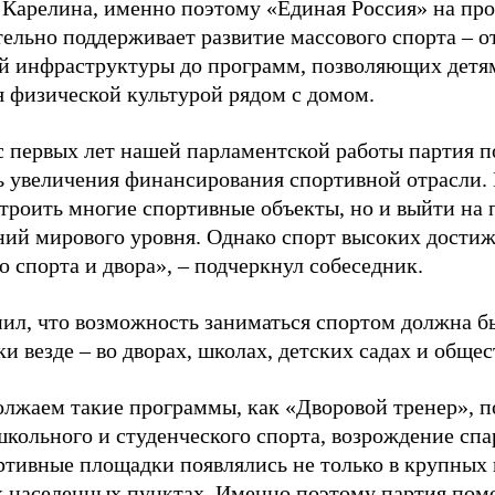
 Карелина, именно поэтому «Единая Россия» на пр
ельно поддерживает развитие массового спорта – о
й инфраструктуры до программ, позволяющих детя
я физической культурой рядом с домом.
с первых лет нашей парламентской работы партия п
ь увеличения финансирования спортивной отрасли. 
строить многие спортивные объекты, но и выйти на 
ний мирового уровня. Однако спорт высоких достиж
о спорта и двора», – подчеркнул собеседник.
ил, что возможность заниматься спортом должна б
и везде – во дворах, школах, детских садах и обще
лжаем такие программы, как «Дворовой тренер», п
школьного и студенческого спорта, возрождение спа
ртивные площадки появлялись не только в крупных г
 населенных пунктах. Именно поэтому партия помо