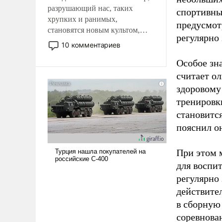
разрушающий нас, таких
спортивны
хрупких и ранимых,
предусмот
становятся новым культом,
регулярно 
постепенно вытесняя и
10 комментариев
отменяя традиционное
Особое зн
требование к человеку – быть
мужественным и твердым под
считает о
ударами судьбы, брать на себя
здоровому
ответственность, помогать
тренировки
слабым, идти вперед и
становитс
адаптироваться.
пояснил о
При этом м
для воспи
регулярно
действите
в сборную
соревнова