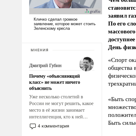
становитс
заявил г
По его сл
массового
доступнее
День физ
МНЕНИЯ
«Спорт ока
Дмитрий Губин
общества 
Почему «объясняющий
физическо
класс» не может ничего
трехкратн
объяснить
Уже несколько столетий в
«Быть спо
России не могут решить, какое
множество
место в её жизни занимает
положител
интеллигенция, кто к ней
Быть силь
принадлежит, а кого из неё
4 комментария
исключили с правом