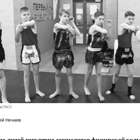
ев/ТАСС
ей Нечаев
е людей регулярно занимаются физической культ