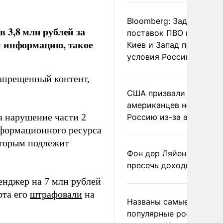
Bloomberg: Задержка
 3,8 млн рублей за
поставок ПВО вынудит
м информацию, такое
Киев и Запад принять
условия России
запрещенный контент,
США призвали
американцев не посеща
а нарушение части 2
Россию из-за атак ВСУ
нформационного ресурса
оторым подлежит
Фон дер Ляйен призвал
пресечь доходы России
нджер на 7 млн рублей
рта его
штрафовали
на
Названы самые
популярные российски