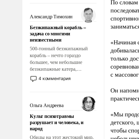
восстановления и без оного. И
По словам
чем она отличается от просто
последоват
образованных людей. Иногда
Александр Тимохин
спортивно
казалось, что эти вопросы
заниматьс
Безэкипажный корабль –
решены раз и навсегда, но –
задача со многими
нет, не решены.
неизвестными
«Начиная 
500-тонный безэкипажный
добивалас
корабль – нечто гораздо
только до
большее, чем небольшие
соревнова
безэкипажные катера,
с массовог
применение которых уже
4 комментария
стало обыденностью. Задача по
созданию такого корабля очень
Он напомн
сложна и амбициозна. Однако
практическ
и ее реализация радикально
Ольга Андреева
поднимет наши боевые
«Мы продо
Культ психотравмы
возможности.
разрушает и человека, и
детского, 
народ
чтобы спо
Обиды на этот жестокий мир,
небольших