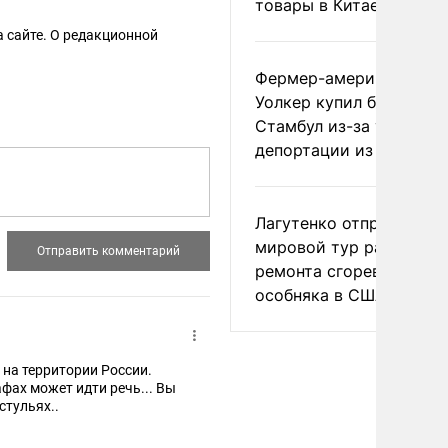
товары в Китае
 сайте. О редакционной
Фермер-американец
Уолкер купил билет в
Стамбул из-за угрозы
депортации из России
Лагутенко отправился в
мировой тур ради
ремонта сгоревшего
особняка в США
на территории России.
фах может идти речь... Вы
стульях..