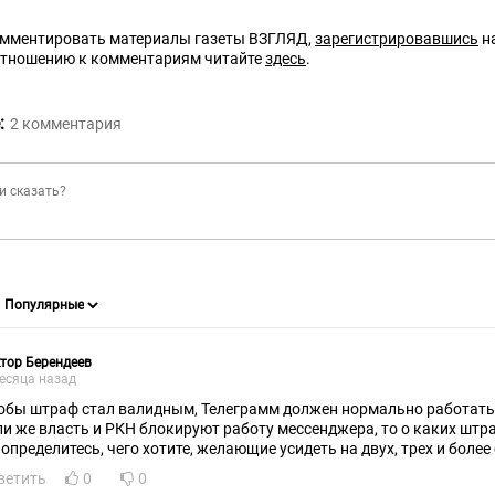
омментировать материалы газеты ВЗГЛЯД,
зарегистрировавшись
на
отношению к комментариям читайте
здесь
.
:
2
комментария
тор Берендеев
есяца назад
обы штраф стал валидным, Телеграмм должен нормально работать 
ли же власть и РКН блокируют работу мессенджера, то о каких штра
 определитесь, чего хотите, желающие усидеть на двух, трех и более 
ветить
0
0