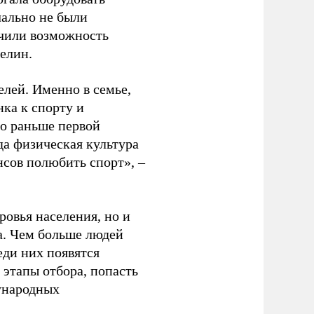
чально не были
учили возможность
релин.
елей. Именно в семье,
ка к спорту и
до раньше первой
да физическая культура
нсов полюбить спорт», –
ровья населения, но и
а. Чем больше людей
еди них появятся
 этапы отбора, попасть
ународных