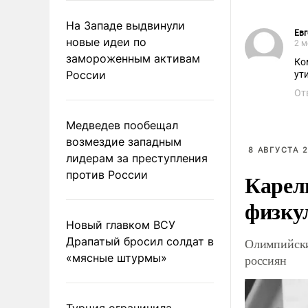
На Западе выдвинули
Евг
новые идеи по
2 м
замороженным активам
Ко
России
ут
От
Медведев пообещал
возмездие западным
8 АВГУСТА 2
лидерам за преступления
против России
Карел
физку
Новый главком ВСУ
Драпатый бросил солдат в
Олимпийски
«мясные штурмы»
россиян
Турция ограничила