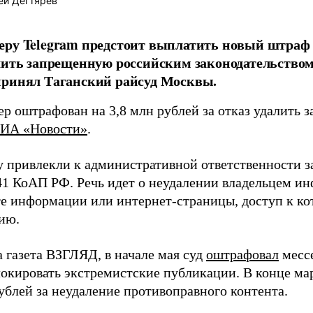
ей Дегтярёв
ру Telegram предстоит выплатить новый штраф в
лить запрещенную российским законодательство
принял Таганский райсуд Москвы.
р оштрафован на 3,8 млн рублей за отказ удалить 
ИА «Новости»
.
 привлекли к административной ответственности з
.41 КоАП РФ. Речь идет о неудалении владельцем и
те информации или интернет-страницы, доступ к к
ию.
а газета ВЗГЛЯД, в начале мая суд
оштрафовал
мессе
блокировать экстремистские публикации. В конце ма
ублей за неудаление противоправного контента.