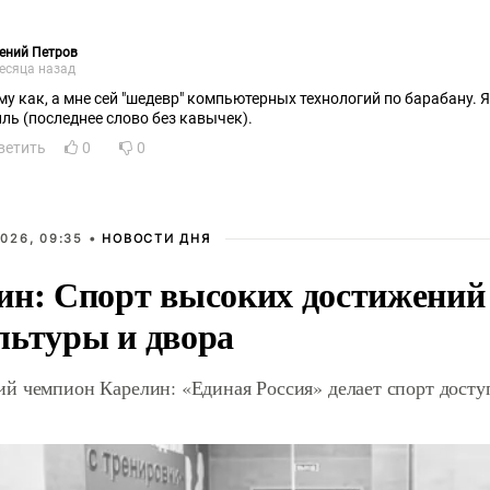
ений Петров
есяца назад
му как, а мне сей "шедевр" компьютерных технологий по барабану. Я 
иль (последнее слово без кавычек).
ветить
0
0
026, 09:35 •
НОВОСТИ ДНЯ
ин: Спорт высоких достижений 
льтуры и двора
й чемпион Карелин: «Единая Россия» делает спорт дост