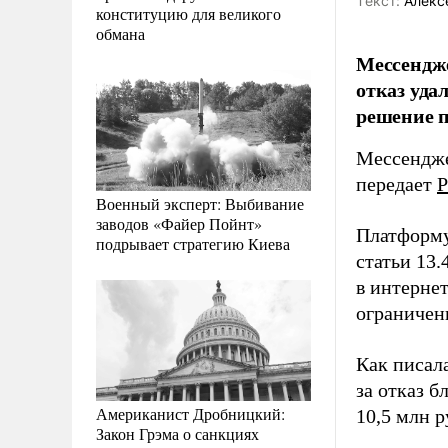
Tекст:
Алекс
конституцию для великого
обмана
Мессендже
отказ уда
решение 
Мессендже
передает
Р
Военный эксперт: Выбивание
заводов «Файер Пойнт»
Платформу
подрывает стратегию Киева
статьи 13
в интерне
ограничен
Как писал
за отказ 
Американист Дробницкий:
10,5 млн р
Закон Грэма о санкциях