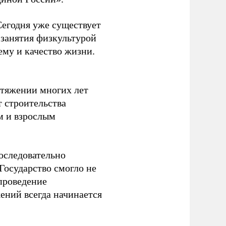
Сегодня уже существует
 занятия физкультурой
ему и качество жизни.
отяжении многих лет
т строительства
м и взрослым
оследовательно
Государство смогло не
проведение
ений всегда начинается