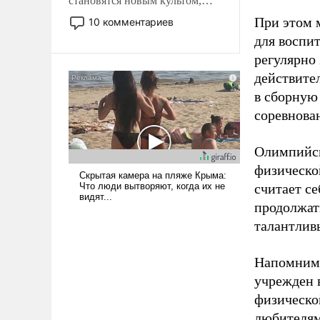
становятся новым культом,
постепенно вытесняя и
При этом м
10 комментариев
отменяя традиционное
для воспи
требование к человеку – быть
регулярно
мужественным и твердым под
действите
ударами судьбы, брать на себя
ответственность, помогать
в сборную
слабым, идти вперед и
соревнова
адаптироваться.
Олимпийск
физическо
считает се
продолжат
талантлив
Напомним,
учрежден в
физическо
любителям