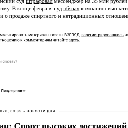
анский суд
штрафовал
мессенджер на 35 млн рублей
изму. В конце февраля суд
обязал
компанию выплатит
и о продаже спиртного и нетрадиционных отношен
омментировать материалы газеты ВЗГЛЯД,
зарегистрировавшись
на
отношению к комментариям читайте
здесь
.
026, 09:35 •
НОВОСТИ ДНЯ
ин: Спорт высоких достижений 