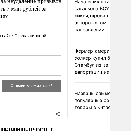
 за неудаление призывов
Начальник штаба
ь 7 млн рублей за
батальона ВСУ
ликвидирован на
иях.
запорожском
направлении
 сайте. О редакционной
Фермер-американец
Уолкер купил билет в
Стамбул из-за угрозы
депортации из России
Названы самые
популярные российски
товары в Китае
начинается с