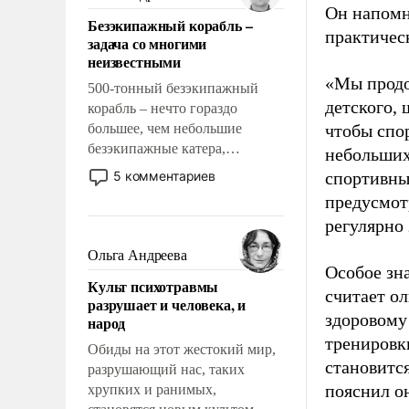
казалось, что эти вопросы
Он напомн
Безэкипажный корабль –
решены раз и навсегда, но –
практическ
задача со многими
нет, не решены.
неизвестными
«Мы продо
500-тонный безэкипажный
детского, 
корабль – нечто гораздо
большее, чем небольшие
чтобы спо
безэкипажные катера,
небольших
применение которых уже
5 комментариев
спортивны
стало обыденностью. Задача по
предусмот
созданию такого корабля очень
регулярно 
сложна и амбициозна. Однако
и ее реализация радикально
Ольга Андреева
поднимет наши боевые
Особое зн
Культ психотравмы
возможности.
считает о
разрушает и человека, и
здоровому
народ
тренировки
Обиды на этот жестокий мир,
становитс
разрушающий нас, таких
пояснил о
хрупких и ранимых,