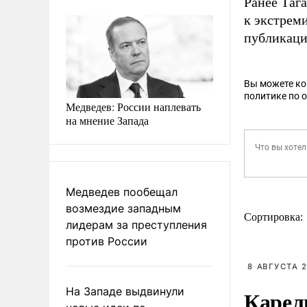
Ранее Таг
к экстрем
публикаци
Вы можете к
политике по 
Медведев: России наплевать
на мнение Запада
Медведев пообещал
возмездие западным
Сортировка:
лидерам за преступления
против России
8 АВГУСТА 2
На Западе выдвинули
Карел