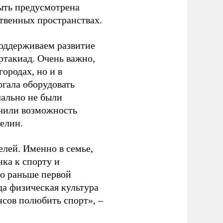
ыть предусмотрена
ственных пространствах.
оддерживаем развитие
ртакиад. Очень важно,
ородах, но и в
гала оборудовать
чально не были
учили возможность
релин.
елей. Именно в семье,
ка к спорту и
до раньше первой
да физическая культура
нсов полюбить спорт», –