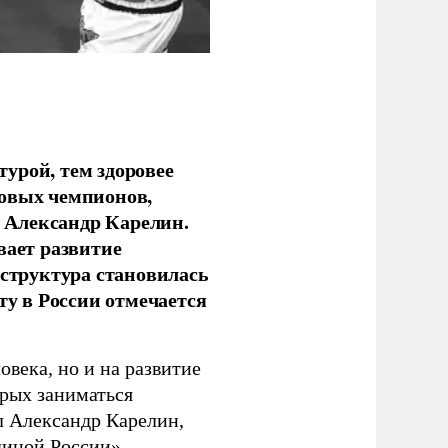
урой, тем здоровее
новых чемпионов,
 Александр Карелин.
вает развитие
аструктура становилась
ту в России отмечается
овека, но и на развитие
орых заниматься
л Александр Карелин,
диной России».