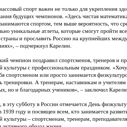
ассовый спорт важен не только для укрепления здо
тания будущих чемпионов. «Здесь чистая математик
 занимаются спортом, тем выше вероятность, что ср
льно уникальные атлеты, которые смогут пройти все
 страны и прославить Россию на крупнейших межд
ниях», – подчеркнул Карелин.
ий чемпион поздравил спортсменов, тренеров и пр
й культуры с профессиональным праздником. «Хочу 
бя спортсменом или просто занимается физкультуро
ь тренировки. А тренерам, наставникам и учителям 
ых, но и благодарных учеников», – заключил Карели
 в эту субботу в России отмечается День физкульт
 1939 году и посвящен всем, кто занимается развит
й культуры – спортсменам, тренерам, преподавател
 активного образа жизни.