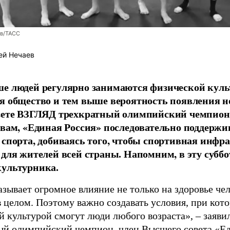
ев/ТАСС
ей Нечаев
е людей регулярно занимаются физической культ
я общество и тем выше вероятность появления 
азете ВЗГЛЯД трехкратный олимпийский чемпион
овам, «Единая Россия» последовательно поддержи
 спорта, добиваясь того, чтобы спортивная инфр
 для жителей всей страны. Напомним, в эту суббо
культурника.
зывает огромное влияние не только на здоровье чел
в целом. Поэтому важно создавать условия, при кот
й культурой смогут люди любого возраста», – заяви
ый олимпийский чемпион, член Высшего совета «Е