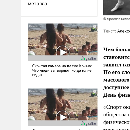
металла
@ Ярослав Беля
Tекст:
Алекс
Чем больш
становитс
заявил г
По его сл
массового
доступнее
День физ
«Спорт ока
общества 
физическо
трехкратн