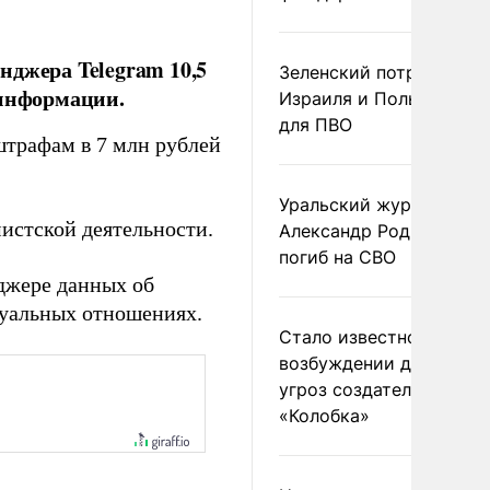
нджера Telegram 10,5
Зеленский потребовал 
 информации.
Израиля и Польши рак
для ПВО
штрафам в 7 млн рублей
Уральский журналист
истской деятельности.
Александр Родионов
погиб на СВО
джере данных об
суальных отношениях.
Стало известно о
возбуждении дела из-з
угроз создателям
«Колобка»