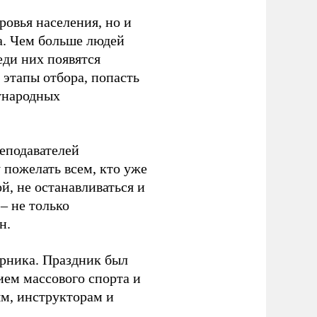
ровья населения, но и
а. Чем больше людей
еди них появятся
 этапы отбора, попасть
ународных
еподавателей
пожелать всем, кто уже
й, не останавливаться и
– не только
н.
урника. Праздник был
ием массового спорта и
ям, инструкторам и