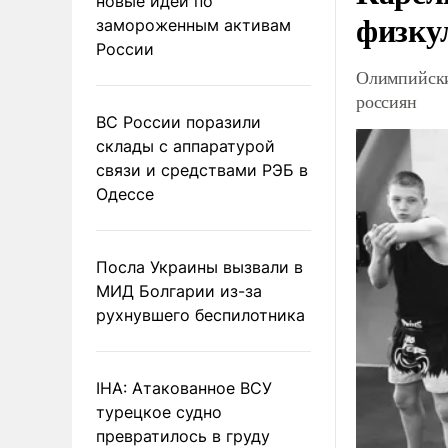
новые идеи по
физку
замороженным активам
России
Олимпийски
россиян
ВС России поразили
склады с аппаратурой
связи и средствами РЭБ в
Одессе
Посла Украины вызвали в
МИД Болгарии из-за
рухнувшего беспилотника
IHA: Атакованное ВСУ
турецкое судно
превратилось в груду