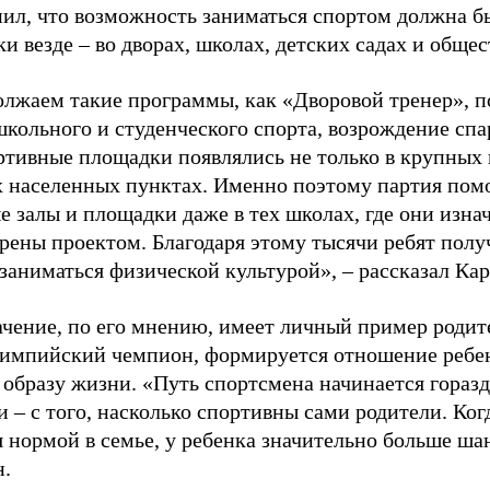
ил, что возможность заниматься спортом должна б
и везде – во дворах, школах, детских садах и обще
лжаем такие программы, как «Дворовой тренер», п
школьного и студенческого спорта, возрождение спа
ртивные площадки появлялись не только в крупных г
 населенных пунктах. Именно поэтому партия помо
е залы и площадки даже в тех школах, где они изна
рены проектом. Благодаря этому тысячи ребят пол
заниматься физической культурой», – рассказал Ка
ачение, по его мнению, имеет личный пример родит
лимпийский чемпион, формируется отношение ребен
 образу жизни. «Путь спортсмена начинается гораз
 – с того, насколько спортивны сами родители. Ког
я нормой в семье, у ребенка значительно больше ша
н.