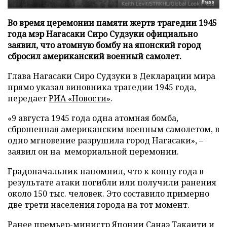
Press
Во время церемонии памяти жертв трагедии 1945
года мэр Нагасаки Сиро Судзуки официально
заявил, что атомную бомбу на японский город
сбросил американский военный самолет.
Глава Нагасаки Сиро Судзуки в Декларации мира
прямо указал виновника трагедии 1945 года,
передает
РИА «Новости»
.
«9 августа 1945 года одна атомная бомба,
сброшенная американским военным самолетом, в
одно мгновение разрушила город Нагасаки», –
заявил он на мемориальной церемонии.
Градоначальник напомнил, что к концу года в
результате атаки погибли или получили ранения
около 150 тыс. человек. Это составило примерно
две трети населения города на тот момент.
Ранее премьер-министр Японии Санаэ Такаити и