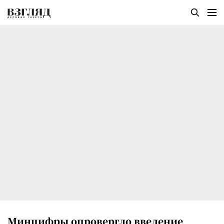
Минцифры опровергло введение