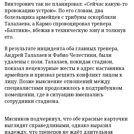
Викторович так не планировал: «Сейчас какую-то
провокацию устрою». По его словам, два
болельщика армейцев с трибуны оскорбляли
Талалаева, а Кармо спровоцировал тренера
«Балтики», вбежав в техническую зону и толкнув
его.
В результате инцидента оба главных тренера,
Андрей Талалаев и Фабио Челестини, были
удалены с поля. Талалаев, покидая стадион,
показал нецензурные жесты в адрес наставника
армейцев и призвал решить конфликт лицом к
лицу. Позже выяснение отношений между
специалистами продолжилось в подтрибунном
помещении, где в ситуацию вмешались
сотрудники стадиона.
Мясников подчеркнул, что обе красные карточки
выглядят справедливыми, однако выразил
надежду, что тренеров не ждёт длительная