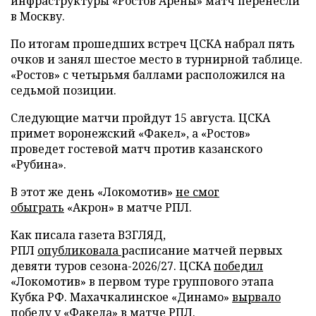
инфраструктуры «Ростов Арены» матч перенесли
в Москву.
По итогам прошедших встреч ЦСКА набрал пять
очков и занял шестое место в турнирной таблице.
«Ростов» с четырьмя баллами расположился на
седьмой позиции.
Следующие матчи пройдут 15 августа. ЦСКА
примет воронежский «Факел», а «Ростов»
проведет гостевой матч против казанского
«Рубина».
В этот же день «Локомотив»
не смог
обыграть
«Акрон» в матче РПЛ.
Как писала газета ВЗГЛЯД,
РПЛ
опубликовала
расписание матчей первых
девяти туров сезона-2026/27. ЦСКА
победил
«Локомотив» в первом туре группового этапа
Кубка РФ. Махачкалинское «Динамо»
вырвало
победу
у «Факела» в матче РПЛ.