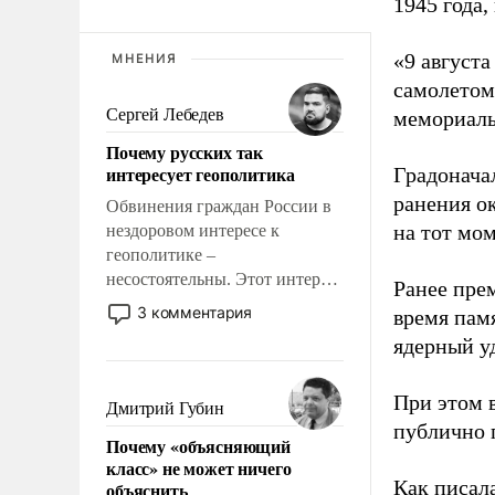
1945 года,
«9 август
МНЕНИЯ
самолетом,
Сергей Лебедев
мемориаль
Почему русских так
интересует геополитика
Градоначал
ранения ок
Обвинения граждан России в
на тот мом
нездоровом интересе к
геополитике –
несостоятельны. Этот интерес
Ранее пре
рационален и прагматичен. Он
3 комментария
время пам
обусловлен тысячелетним
ядерный уд
опытом выживания в крайне
непростых условиях и
При этом 
фундаментальным знанием,
Дмитрий Губин
что мировая политика имеет
публично п
Почему «объясняющий
свойство заявляться на порог
класс» не может ничего
нашего дома.
Как писал
объяснить