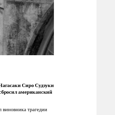
 Нагасаки Сиро Судзуки
 сбросил американский
л виновника трагедии