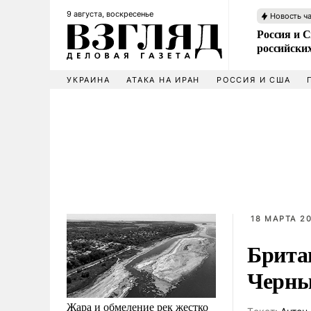
9 августа, воскресенье
Новость ч
Россия и 
российских
УКРАИНА
АТАКА НА ИРАН
РОССИЯ И США
18 МАРТА 20
Брита
Черны
Жара и обмеление рек жестко