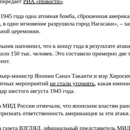
 передает
РИА «Новости»
.
а 1945 года одна атомная бомба, сброшенная амери
 в одно мгновение разрушила город Нагасаки», – з
ной церемонии.
ьник напомнил, что к концу года в результате ата
оло 150 тыс. человек. Это составило примерно две 
ент.
мьер-министр Японии Санаэ Такаити и мэр Хироси
ятных мероприятий
не стали уточнять
, какая именн
ар шестого августа 1945 года.
в МИД России отмечали, что японским властям рано
ризнать ответственность американцев за эти атаки.
а газета ВЗГЛЯД, официальный представитель МИ