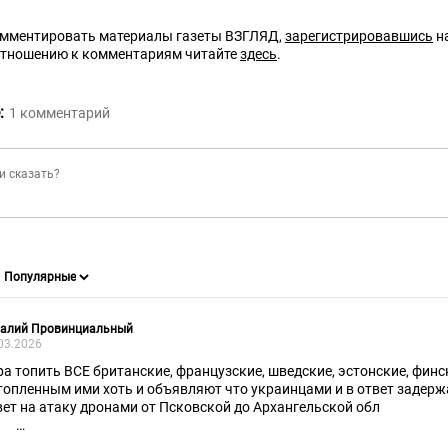
омментировать материалы газеты ВЗГЛЯД,
зарегистрировавшись
на
отношению к комментариям читайте
здесь
.
:
1
комментарий
талий Провинциальный
03.2026
ра топить ВСЕ британские, французские, шведские, эстонские, финс
топленным ими хоть и объявляют что украинцами и в ответ задерж
вет на атаку дронами от Псковской до Архангельской обл
не как умалишённый патрушев заявил сопровождать торговые суд