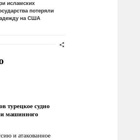
ри исламских
СМИ сообщили о
осударства потеряли
скрытых подземных
адежду на США
заводах по
производству БПЛА на
Украине
о
ов турецкое судно
 и машинного
ссию и атакованное