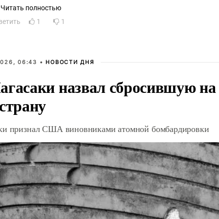
Читать полностью
ё мнение
ветить
1
1
026, 06:43 •
НОВОСТИ ДНЯ
агасаки назвал сбросившую на
 страну
ки признал США виновниками атомной бомбардировки