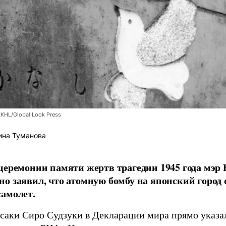
RKHL/Global Look Press
ина Туманова
церемонии памяти жертв трагедии 1945 года мэр
о заявил, что атомную бомбу на японский город
амолет.
асаки Сиро Судзуки в Декларации мира прямо указа