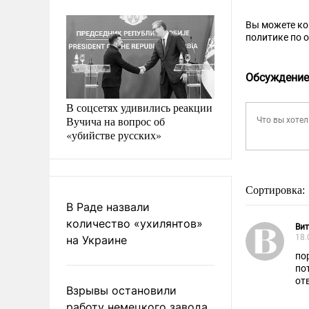
Вы можете к
политике по 
Обсуждение
В соцсетях удивились реакции
Вучича на вопрос об
«убийстве русских»
Сортировка:
В Раде назвали
количество «ухилянтов»
Ви
18.
на Украине
по
по
от
Взрывы остановили
работу немецкого завода
а 