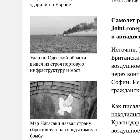
Tекст:
Антон 
ударили по Европе
Самолет р
Joint сов
в авиадис
Источник
Удар по Одесской области
Британски
вывел из строя портовую
воздушное
инфраструктуру и мост
через кон
Софии. Ис
гражданск
Как писал
находилис
Краснодар
Мэр Нагасаки назвал страну,
сбросившую на город атомную
воздушное
бомбу