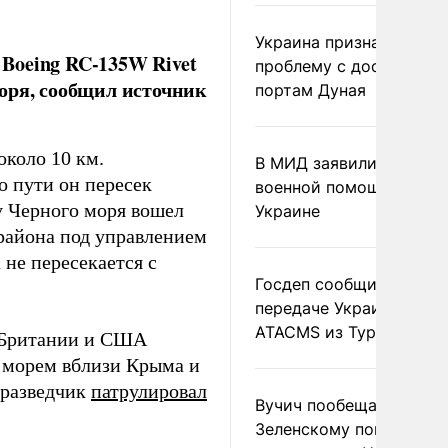
Украина признала
Boeing RC-135W Rivet
проблему с доступом к
оря, сообщил источник
портам Дуная
около 10 км.
В МИД заявили о прямо
о пути он пересек
военной помощи Румы
у Черного моря вошел
Украине
района под управлением
не пересекается с
Госдеп сообщил о
передаче Украине раке
ATACMS из Турции
з Британии и США
 морем вблизи Крыма и
-разведчик
патрулировал
Вучич пообещал
Зеленскому помочь со