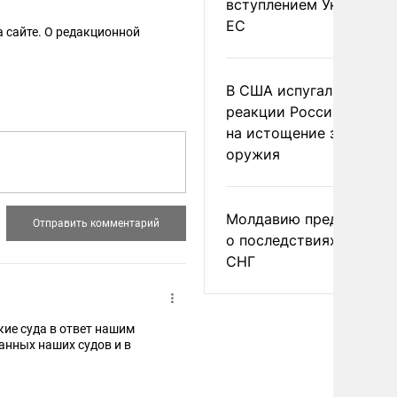
вступлением Украины в
ЕС
 сайте. О редакционной
В США испугались
реакции России и Кита
на истощение запасов
оружия
Молдавию предупреди
о последствиях выхода
СНГ
кие суда в ответ нашим
анных наших судов и в
а РФ военными судами