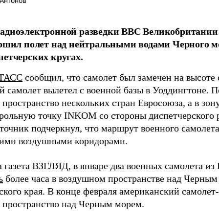
Антонов
адиоэлектронной разведки ВВС Великобритании 
ершил полет над нейтральными водами Черного м
петчерских кругах.
ТАСС
сообщил, что самолет был замечен на высоте 
й самолет вылетел с военной базы в Уоддингтоне. П
 пространство нескольких стран Евросоюза, а в зон
трольную точку INKOM со стороны диспетчерского 
точник подчеркнул, что маршрут военного самолета 
ими воздушными коридорами.
а газета ВЗГЛЯД, в январе два военных самолета и
ь
более часа в воздушном пространстве над Черным
ского края. В конце февраля американский самолет
 пространство над Черным морем.