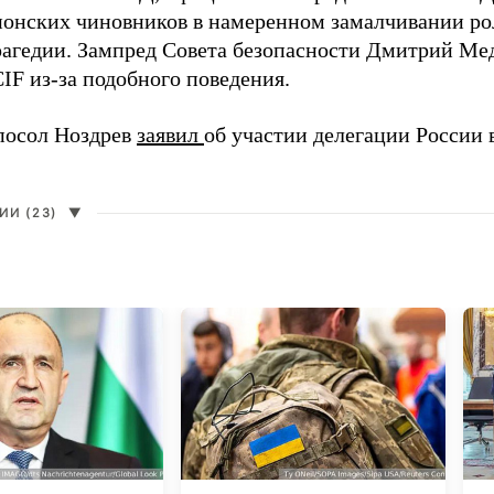
онских чиновников в намеренном замалчивании ро
рагедии. Зампред Совета безопасности Дмитрий Ме
IF из-за подобного поведения.
посол Ноздрев
заявил
об участии делегации России 
И (23)
▼