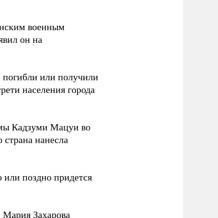
канским военным
аявил он на
ки погибли или получили
трети населения города
мы Кадзуми Мацуи во
о страна нанесла
 или поздно придется
Д Мария Захарова