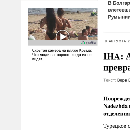
В Болгар
сложна и амбициозна. Однако
влетевши
и ее реализация радикально
Румынии
поднимет наши боевые
возможности.
8 АВГУСТА 2
IHA: 
превр
Tекст:
Вера 
Поврежден
Nadezhda 
отделения
Турецкое 