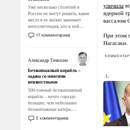
уличила
яп
Уже несколько столетий в
ядерной т
России не могут решить, какое
место в ее жизни занимает
вассалом C
интеллигенция, кто к ней
принадлежит, а кого из нее
При этом 
17 комментариев
исключили с правом
Нагасаки.
восстановления и без оного. И
чем она отличается от просто
КОММЕНТАРИ
образованных людей. Иногда
Александр Тимохин
казалось, что эти вопросы
Безэкипажный корабль –
решены раз и навсегда, но –
задача со многими
нет, не решены.
неизвестными
500-тонный безэкипажный
корабль – нечто гораздо
большее, чем небольшие
безэкипажные катера,
применение которых уже
5 комментариев
стало обыденностью. Задача по
созданию такого корабля очень