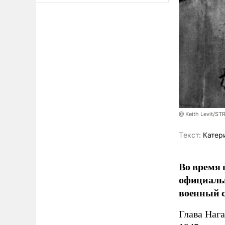
@ Keith Levit/ST
Tекст:
Катер
Во время 
официальн
военный с
Глава Наг