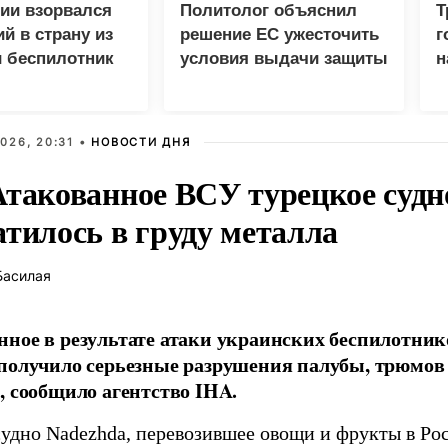
ии взорвался
Политолог объяснил
Т
й в страну из
решение ЕС ужесточить
г
 беспилотник
условия выдачи защиты
н
украинцам
026, 20:31 •
НОВОСТИ ДНЯ
Атакованное ВСУ турецкое судн
атилось в груду металла
Басилая
ное в результате атаки украинских беспилотник
получило серьезные разрушения палубы, трюмов
, сообщило агентство IHA.
судно Nadezhda, перевозившее овощи и фрукты в Ро