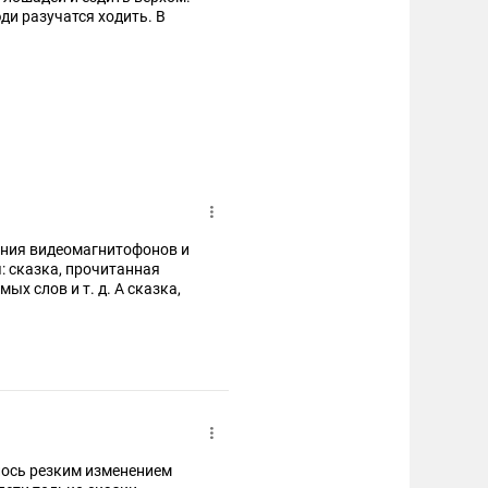
ди разучатся ходить. В
ения видеомагнитофонов и
: сказка, прочитанная
ых слов и т. д. А сказка,
лось резким изменением