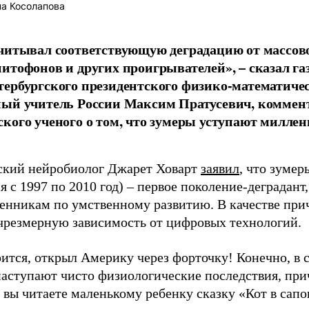
а Косолапова
читывал соответствующую деградацию от массов
итофонов и других проигрывателей», – сказал г
ербургского президентского физико-математичес
ый учитель России Максим Пратусевич, коммен
кого ученого о том, что зумеры уступают милле
.
кий нейробиолог Джарет Ховарт
заявил
, что зумер
 с 1997 по 2010 год) – первое поколение-деградант
енникам по умственному развитию. В качестве при
 чрезмерную зависимость от цифровых технологий.
рится, открыл Америку через форточку! Конечно, в 
наступают чисто физиологические последствия, при
 вы читаете маленькому ребенку сказку «Кот в сапо