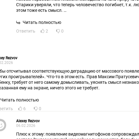
Старики уверяли, что теперь человечество погибнет, т.к. лю
этом тоже есть смысл.
Но проблема, конечно, существует.
Читать полностью
Ответить
2
0
xey Rezvov
02.2026
 бы отсчитывал соответствующую деградацию от массового появл
угих проигрывателей». Что-то в этом есть. Прав Максим Пратусевич
бенку, требует от него самому домысливать, уяснять смысл незнаком
казанная ему на экране, ничего этого не требует.
Читать полностью
ветить
6
0
Alexey Rezvov
06.02.2026
Плюс к этому: появление видеомагнитофонов сопровожда