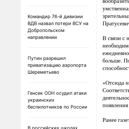
вообразить
умственная
зрительных
Командир 76-й дивизии
Пратусеви
ВДВ назвал потери ВСУ на
Добропольском
направлении
В связи с
необходим
ежедневно
Путин разрешил
больше. П
приватизацию аэропорта
способност
Шереметьево
«Отсюда н
Соответст
Генсек ООН осудил атаки
деятельно
украинских
появления
беспилотников по России
Ранее газ
В российских школах