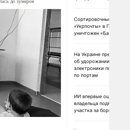
лась до зумеров
Сортировочный пункт
«Укрпочты» в Павлогра
уничтожен «Бандероль
На Украине предупреди
об удорожании китайс
электроники после уда
по портам
ИИ впервые оштрафова
владельца подмосковн
участка за борщевик