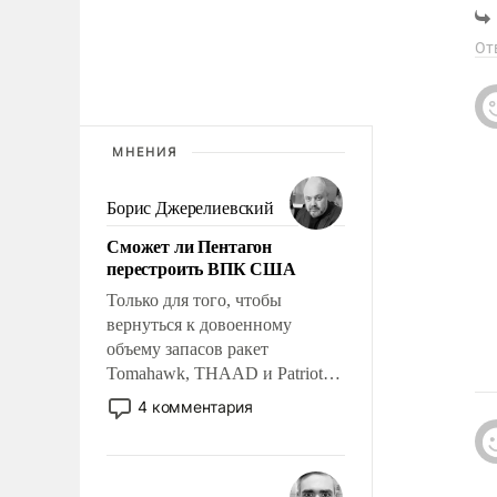
Не
На
От
Он
Дл
Во
И 
«П
МНЕНИЯ
Зе
И 
Во
Борис Джерелиевский
На
Чт
Сможет ли Пентагон
Но
перестроить ВПК США
Вы
Он
Только для того, чтобы
«В
вернуться к довоенному
17
объему запасов ракет
Tomahawk, THAAD и Patriot
Ме
то
США потребуется более трех
4 комментария
Се
лет. Даже небольшая война с
же
Ираном опустошила
Де
американские арсеналы.
задумавшись, получ
ди
Сложившаяся ситуация