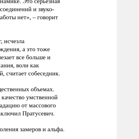
инамике. Это серьезная
 соединений и звуко-
аботы нет», – говорит
, исчезла
ждения, а это тоже
езает все больше и
ания, воли как
й, считает собеседник.
щественных объемах.
 качество умственной
радацию от массового
аключил Пратусевич.
коления замеров и альфа.