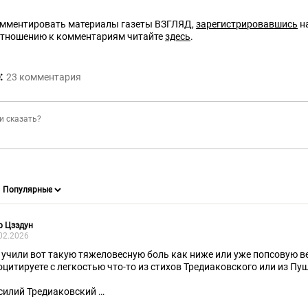
омментировать материалы газеты ВЗГЛЯД,
зарегистрировавшись
на
отношению к комментариям читайте
здесь
.
:
23
комментария
о Цзэдун
02.2026
 учили вот такую тяжеловесную боль как ниже или уже попсовую 
оцитируете с легкостью что-то из стихов Тредиаковского или из П
силий Тредиаковский
рон и лисица (Басня)