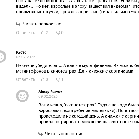
состава "видеоконтента", как сейчас выражаются. Если бы дети только сказки
видели... Но нет, взрослые в эпоху нашествия видеомагни
новомодные штучки, прежде запретные (типа фильмов ужасо
смотрели.
Читать полностью
Ответить
2
0
Кусто
06.02.2026
Не очень убедительно. А как же мультфильмы. Их можно было смотреть без всяких
магнитофонов в кинотеатрах. Да и книжки с картинками.
Ответить
0
1
Alexey Rezvov
09.02.2026
Вот именно, "в кинотеатрах"! Туда еще надо был
взрослыми, если ребенок маленький). Понятно, 
происходили не каждый день. А книжки с картин
проиллюстрировать можно лишь некоторые, са
остальными должно было потрудиться СОБСТВ
ребенка.
Читать полностью