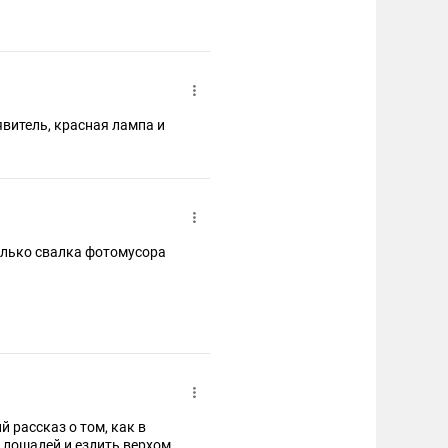
витель, красная лампа и
Только свалка фотомусора
осабливаются. Темп жизни
всё меньше и меньше.
офоны, гибкие дискеты,
 секунду, даже не
вры не выжили.
лошадей и ездить верхом.