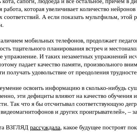
 кота, сапоги, людоеда и все остальное, причем в д
 работа, которая увеличивает количество нейронов
 соответствий. А если показать мультфильм, этой р
ч.
 наличием мобильных телефонов, продолжает педагог
ость тщательного планирования встреч и местонахо
е упражнение. И таких незаметных упражнений исч
оэтому падает качество памяти, произвольного вним
и получать удовольствие от преодоления трудносте
еумение освоить информацию в сколько-нибудь су
венно, эти дефициты влияют на качество обучения и
сти. Так что я бы отсчитывал соответствующую дег
 видеомагнитофонов и других проигрывателей», – з
ета ВЗГЛЯД
рассуждала
, какое будущее построят по