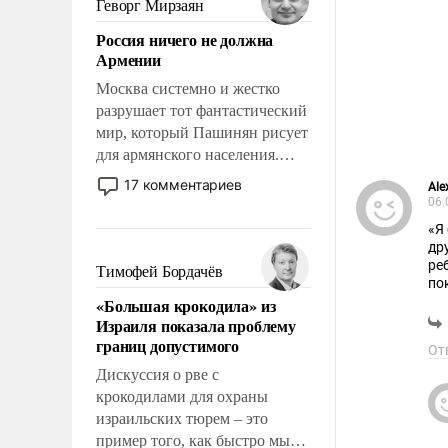
Геворг Мирзаян
означает многолетний период
Россия ничего не должна
уязвимости США, например,
Армении
перед Китаем.
Москва системно и жестко
разрушает тот фантастический
мир, который Пашинян рисует
для армянского населения.
Мир, где политические
17 комментариев
Ale
прожекты будут безусловно
06.
оплачиваться за счет
«Я
российских
др
налогоплательщиков и где
ре
Тимофей Бордачёв
по
Еревану за свои поступки не
«Большая крокодила» из
нужно отвечать.
Израиля показала проблему
границ допустимого
От
Дискуссия о рве с
крокодилами для охраны
израильских тюрем – это
пример того, как быстро мы