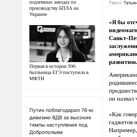
подземных заводах по
Tекст:
Татьян
производству БПЛА на
Украине
«Я бы отс
видеомагн
Санкт-Пет
заслуженн
американс
развитию
Первая в истории 500-
балльница ЕГЭ поступила в
Американс
МФТИ
родившиеся
предшеств
он назвал
Путин поблагодарил 76-ю
«Как гово
дивизию ВДВ за высокие
гаджетов 
темпы наступления под
Например,
Добропольем