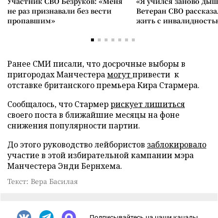
Участник СВО Безруков: «Меня
«Я учился заново дыш
не раз признавали без вести
Ветеран СВО рассказа
пропавшим»
жить с инвалидность
Ранее СМИ писали, что досрочные выборы в
пригородах Манчестера
могут
привести к
отставке британского премьера Кира Стармера.
Сообщалось, что Стармер
рискует лишиться
своего поста в ближайшие месяцы на фоне
снижения популярности партии.
До этого руководство лейбористов
заблокировало
участие в этой избирательной кампании мэра
Манчестера Энди Бернхема.
Текст: Вера Басилая
Подписывайтесь на наши каналы