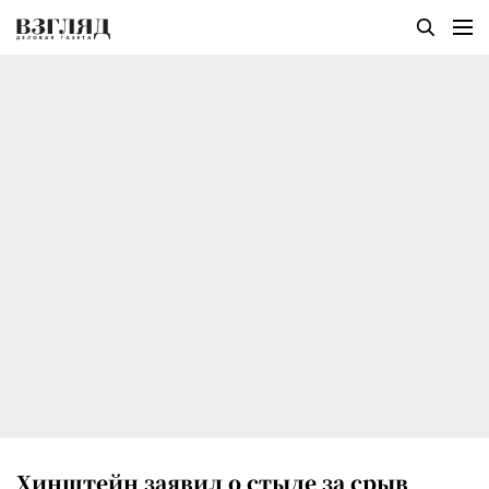
Хинштейн заявил о стыде за срыв