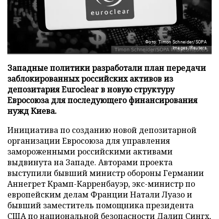
Фото: Timon Schneider/SOPA
Images/Reuters
Западные политики разработали план передачи
заблокированных российских активов из
депозитария Euroclear в новую структуру
Евросоюза для последующего финансирования
нужд Киева.
Инициатива по созданию новой депозитарной
организации Евросоюза для управления
замороженными российскими активами
выдвинута на Западе. Авторами проекта
выступили бывший министр обороны Германии
Аннегрет Крамп-Карренбауэр, экс-министр по
европейским делам Франции Натали Луазо и
бывший заместитель помощника президента
США по национальной безопасности Далип Сингх,